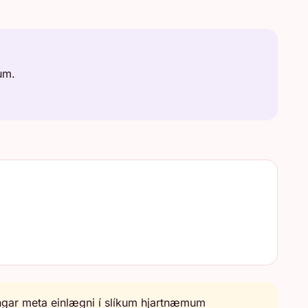
um.
ndingar meta einlægni í slíkum hjartnæmum