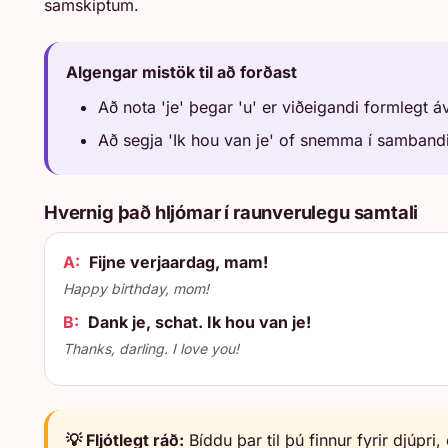
samskiptum.
Algengar mistök til að forðast
Að nota 'je' þegar 'u' er viðeigandi formlegt 
Að segja 'Ik hou van je' of snemma í sambandi 
Hvernig það hljómar í raunverulegu samtali
A:
Fijne verjaardag, mam!
Happy birthday, mom!
B:
Dank je, schat. Ik hou van je!
Thanks, darling. I love you!
💡 Fljótlegt ráð:
Bíddu þar til þú finnur fyrir djúpr