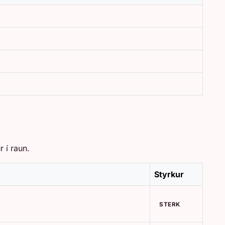
 í raun.
Styrkur
STERK