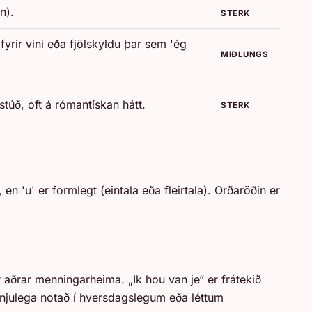
n).
STERK
 fyrir vini eða fjölskyldu þar sem 'ég
MIÐLUNGS
ástúð, oft á rómantískan hátt.
STERK
 en 'u' er formlegt (eintala eða fleirtala). Orðaröðin er
 aðrar menningarheima. „Ik hou van je“ er frátekið
njulega notað í hversdagslegum eða léttum