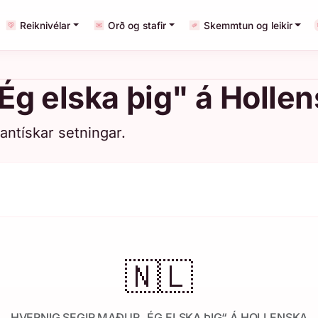
Reiknivélar
Orð og stafir
Skemmtun og leikir
Ég elska þig" á Holle
ntískar setningar.
🇳🇱
HVERNIG SEGIR MAÐUR „ÉG ELSKA ÞIG“ Á HOLLENSKA