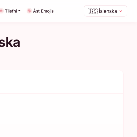
🇮🇸
Íslenska
Tilefni
Ást Emojis
nska