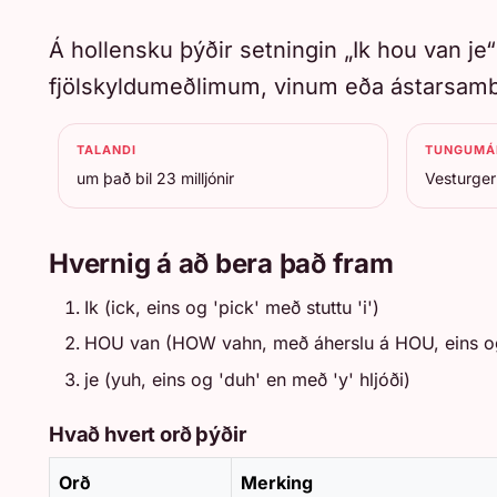
Á hollensku þýðir setningin „Ik hou van je“
fjölskyldumeðlimum, vinum eða ástarsa
TALANDI
TUNGUMÁ
um það bil 23 milljónir
Vesturge
Hvernig á að bera það fram
Ik (ick, eins og 'pick' með stuttu 'i')
HOU van (HOW vahn, með áherslu á HOU, eins o
je (yuh, eins og 'duh' en með 'y' hljóði)
Hvað hvert orð þýðir
Orð
Merking