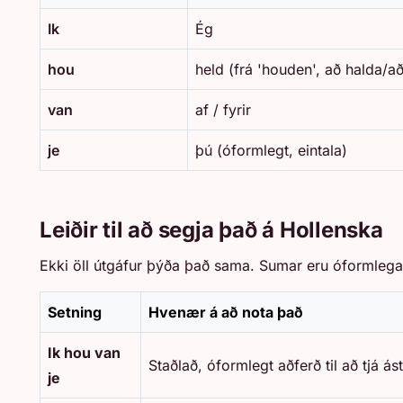
Ik
Ég
hou
held (frá 'houden', að halda/
van
af / fyrir
je
þú (óformlegt, eintala)
Leiðir til að segja það á Hollenska
Ekki öll útgáfur þýða það sama. Sumar eru óformlegar,
Setning
Hvenær á að nota það
Ik hou van
Staðlað, óformlegt aðferð til að tjá ás
je