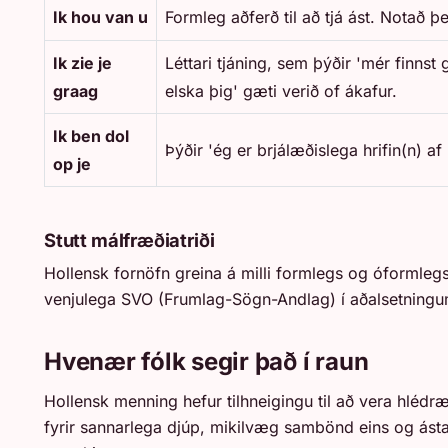
Ik hou van u
Formleg aðferð til að tjá ást. Notað þ
Ik zie je
Léttari tjáning, sem þýðir 'mér finnst 
graag
elska þig' gæti verið of ákafur.
Ik ben dol
Þýðir 'ég er brjálæðislega hrifin(n) af 
op je
Stutt málfræðiatriði
Hollensk fornöfn greina á milli formlegs og óformlegs má
venjulega SVO (Frumlag-Sögn-Andlag) í aðalsetningu
Hvenær fólk segir það í raun
Hollensk menning hefur tilhneigingu til að vera hlédr
fyrir sannarlega djúp, mikilvæg sambönd eins og ást