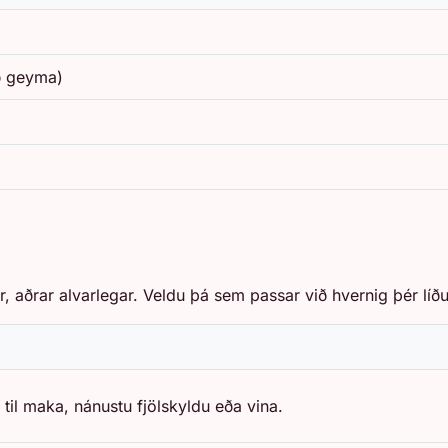
að geyma)
 aðrar alvarlegar. Veldu þá sem passar við hvernig þér líður
t til maka, nánustu fjölskyldu eða vina.