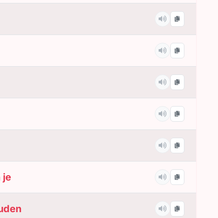
 je
ouden