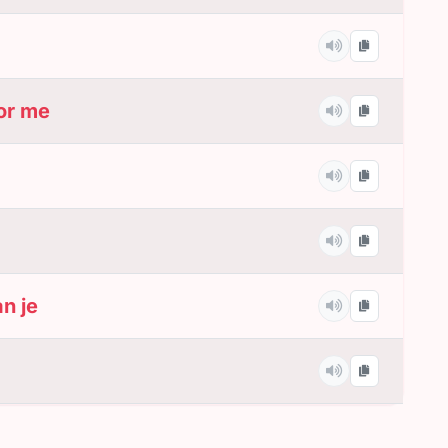
or me
an je