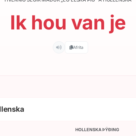
Ik hou van je
Afrita
llenska
HOLLENSKA ÞÝÐING