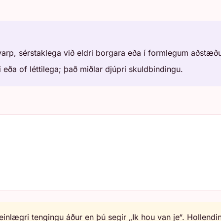
ávarp, sérstaklega við eldri borgara eða í formlegum aðstæð
eða of léttilega; það miðlar djúpri skuldbindingu.
i, einlægri tengingu áður en þú segir „Ik hou van je“. Holle