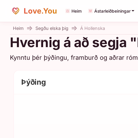
Love.You
Heim
Ástarleiðbeiningar
Heim
Segðu elska þig
Á Hollenska
Hvernig á að segja "
Kynntu þér þýðingu, framburð og aðrar róma
Þýðing