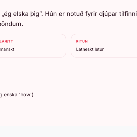
 „ég elska þig“. Hún er notuð fyrir djúpar tilfi
mböndum.
LAÆTT
RITUN
rmanskt
Latneskt letur
g enska 'how')