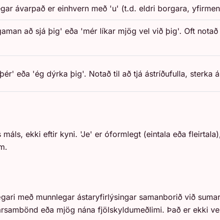
egar ávarpað er einhvern með 'u' (t.d. eldri borgara, yfirmen
gaman að sjá þig' eða 'mér líkar mjög vel við þig'. Oft notað
þér' eða 'ég dýrka þig'. Notað til að tjá ástríðufulla, sterka 
ls, ekki eftir kyni. 'Je' er óformlegt (eintala eða fleirtala),
m.
ægari með munnlegar ástaryfirlýsingar samanborið við sumar
arsambönd eða mjög nána fjölskyldumeðlimi. Það er ekki ve