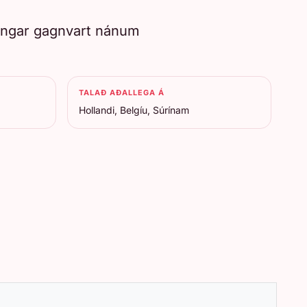
nningar gagnvart nánum
TALAÐ AÐALLEGA Á
Hollandi, Belgíu, Súrínam