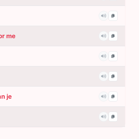
or me
an je