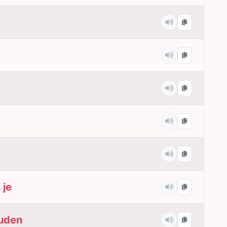
 je
ouden