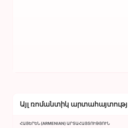
Այլ ռոմանտիկ արտահայտությո
ՀԱՅԵՐԵՆ (ARMENIAN) ԱՐՏԱՀԱՅՏՈՒԹՅՈՒՆ