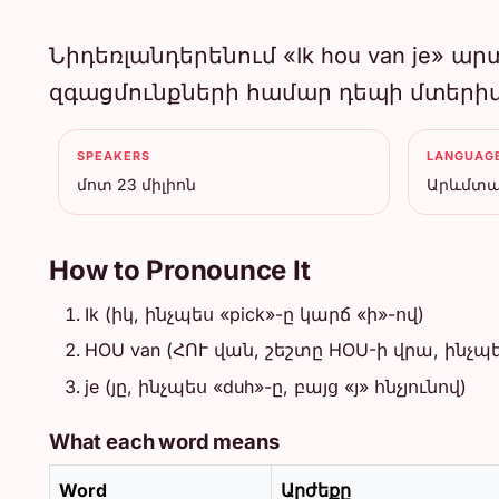
Նիդեռլանդերենում «Ik hou van je» ա
զգացմունքների համար դեպի մտերիմ
SPEAKERS
LANGUAGE
մոտ 23 միլիոն
Արևմտա
How to Pronounce It
Ik (իկ, ինչպես «pick»-ը կարճ «ի»-ով)
HOU van (ՀՈՒ վան, շեշտը HOU-ի վրա, ինչպ
je (յը, ինչպես «duh»-ը, բայց «յ» հնչյունով)
What each word means
Word
Արժեքը