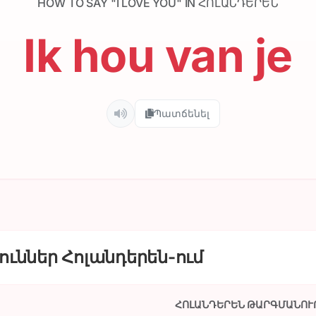
HOW TO SAY "I LOVE YOU" IN ՀՈԼԱՆԴԵՐԵՆ
Ik hou van je
Պատճենել
ւններ Հոլանդերեն-ում
ՀՈԼԱՆԴԵՐԵՆ ԹԱՐԳՄԱՆՈՒ