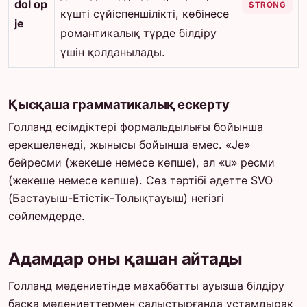
dol op
STRONG
күшті сүйіспеншілікті, көбінесе
je
романтикалық түрде білдіру
үшін қолданылады.
Қысқаша грамматикалық ескерту
Голланд есімдіктері формальдылығы бойынша
ерекшеленеді, жынысы бойынша емес. «Je»
бейресми (жекеше немесе көпше), ал «u» ресми
(жекеше немесе көпше). Сөз тәртібі әдетте SVO
(Бастауыш-Етістік-Толықтауыш) негізгі
сөйлемдерде.
Адамдар оны қашан айтады
Голланд мәдениетінде махаббатты ауызша білдіру
басқа мәдениеттермен салыстырғанда ұстамдырақ