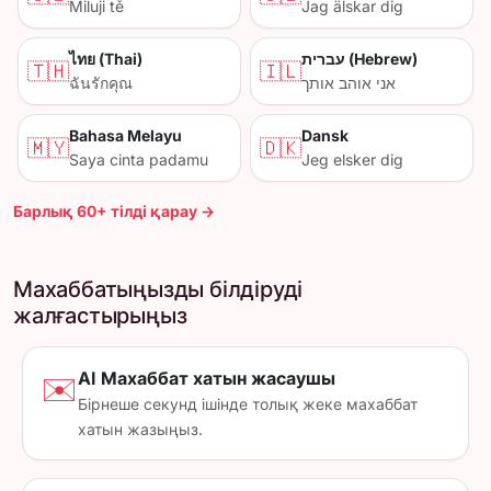
Miluji tě
Jag älskar dig
ไทย (Thai)
עברית (Hebrew)
🇹🇭
🇮🇱
ฉันรักคุณ
אני אוהב אותך
Bahasa Melayu
Dansk
🇲🇾
🇩🇰
Saya cinta padamu
Jeg elsker dig
Барлық 60+ тілді қарау →
Махаббатыңызды білдіруді
жалғастырыңыз
AI Махаббат хатын жасаушы
✉️
Бірнеше секунд ішінде толық жеке махаббат
хатын жазыңыз.