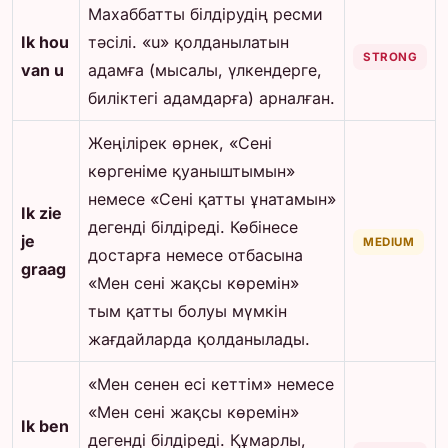
Махаббатты білдірудің ресми
Ik hou
тәсілі. «u» қолданылатын
STRONG
van u
адамға (мысалы, үлкендерге,
биліктегі адамдарға) арналған.
Жеңілірек өрнек, «Сені
көргеніме қуаныштымын»
немесе «Сені қатты ұнатамын»
Ik zie
дегенді білдіреді. Көбінесе
je
MEDIUM
достарға немесе отбасына
graag
«Мен сені жақсы көремін»
тым қатты болуы мүмкін
жағдайларда қолданылады.
«Мен сенен есі кеттім» немесе
«Мен сені жақсы көремін»
Ik ben
дегенді білдіреді. Құмарлы,