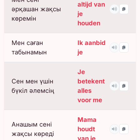
altijd van
әрқашан жақсы
je
көремін
houden
Мен саған
Ik aanbid
табынамын
je
Je
Сен мен үшін
betekent
бүкіл әлемсің
alles
voor me
Mama
Анашым сені
houdt
жақсы көреді
van je