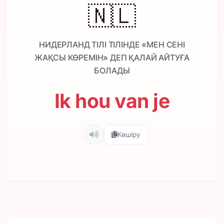
🇳🇱
НИДЕРЛАНД ТІЛІ ТІЛІНДЕ «МЕН СЕНІ
ЖАҚСЫ КӨРЕМІН» ДЕП ҚАЛАЙ АЙТУҒА
БОЛАДЫ
Ik hou van je
Көшіру