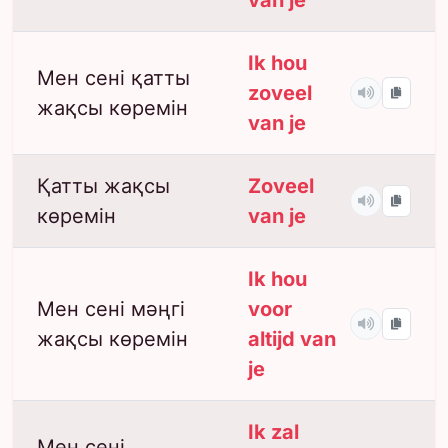
van je
Ik hou
Мен сені қатты
zoveel
жақсы көремін
van je
Қатты жақсы
Zoveel
көремін
van je
Ik hou
Мен сені мәңгі
voor
жақсы көремін
altijd van
je
Ik zal
Мен сені