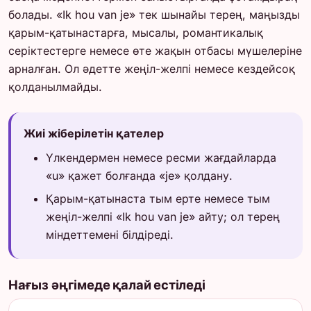
болады. «Ik hou van je» тек шынайы терең, маңызды
қарым-қатынастарға, мысалы, романтикалық
серіктестерге немесе өте жақын отбасы мүшелеріне
арналған. Ол әдетте жеңіл-желпі немесе кездейсоқ
қолданылмайды.
Жиі жіберілетін қателер
Үлкендермен немесе ресми жағдайларда
«u» қажет болғанда «je» қолдану.
Қарым-қатынаста тым ерте немесе тым
жеңіл-желпі «Ik hou van je» айту; ол терең
міндеттемені білдіреді.
Нағыз әңгімеде қалай естіледі