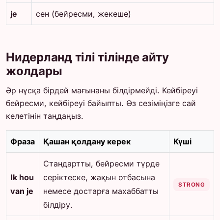
je
сен (бейресми, жекеше)
Нидерланд тілі тілінде айту
жолдары
Әр нұсқа бірдей мағынаны білдірмейді. Кейбіреуі
бейресми, кейбіреуі байыпты. Өз сезіміңізге сай
келетінін таңдаңыз.
Фраза
Қашан қолдану керек
Күші
Стандартты, бейресми түрде
Ik hou
серіктеске, жақын отбасына
STRONG
van je
немесе достарға махаббатты
білдіру.