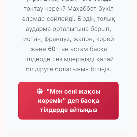
тоқтау керек? Махаббат бүкіл
әлемде сөйлейді. Біздің толық
аударма орталығына барып,
испан, француз, жапон, корей
және 60-тан астам басқа
тілдерде сезімдеріңізді қалай
білдіруге болатынын біліңіз.
"Мен сені жақсы
көремін" деп басқа
тілдерде айтыңыз