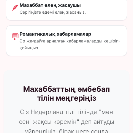
Махаббат өлең жасаушы
🪶
Серігіңізге әдемі өлең жасаңыз.
Романтикалық хабарламалар
💬
Әр жағдайға арналған хабарламаларды көшіріп-
қойыңыз.
Махаббаттың әмбебап
тілін меңгеріңіз
Сіз Нидерланд тілі тілінде "мен
сені жақсы көремін" деп айтуды
үйрендіңіз, бірақ неге сонда