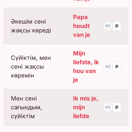
Papa
Әкешім сені
houdt
жақсы көреді
van je
Mijn
Сүйіктім, мен
liefste, ik
сені жақсы
hou van
көремін
je
Мен сені
Ik mis je,
сағындым,
mijn
сүйіктім
liefde