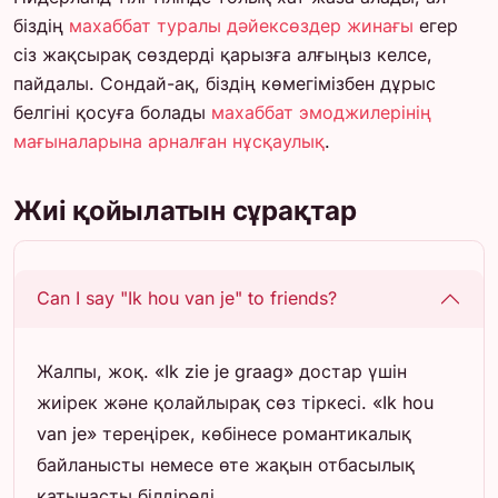
біздің
махаббат туралы дәйексөздер жинағы
егер
сіз жақсырақ сөздерді қарызға алғыңыз келсе,
пайдалы. Сондай-ақ, біздің көмегімізбен дұрыс
белгіні қосуға болады
махаббат эмоджилерінің
мағыналарына арналған нұсқаулық
.
Жиі қойылатын сұрақтар
Can I say "Ik hou van je" to friends?
Жалпы, жоқ. «Ik zie je graag» достар үшін
жиірек және қолайлырақ сөз тіркесі. «Ik hou
van je» тереңірек, көбінесе романтикалық
байланысты немесе өте жақын отбасылық
қатынасты білдіреді.