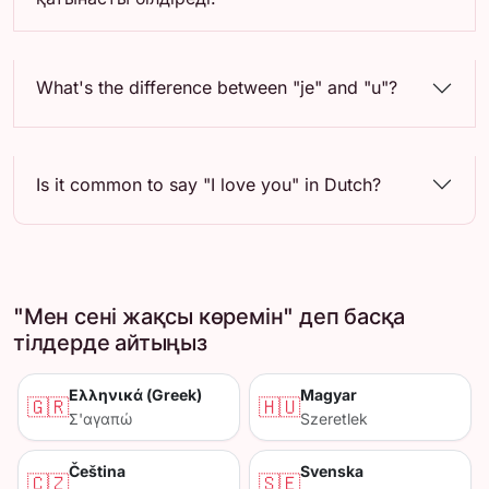
What's the difference between "je" and "u"?
Is it common to say "I love you" in Dutch?
"Мен сені жақсы көремін" деп басқа
тілдерде айтыңыз
Ελληνικά (Greek)
Magyar
🇬🇷
🇭🇺
Σ'αγαπώ
Szeretlek
Čeština
Svenska
🇨🇿
🇸🇪