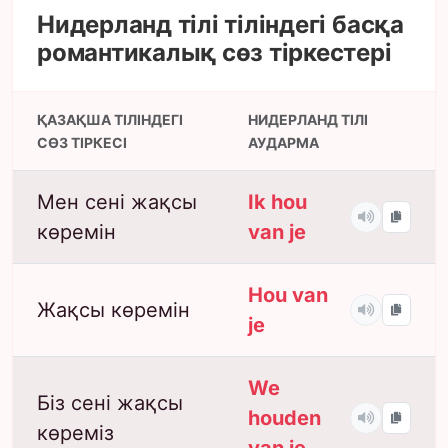
Нидерланд тілі тіліндегі басқа
романтикалық сөз тіркестері
ҚАЗАҚША ТІЛІНДЕГІ
НИДЕРЛАНД ТІЛІ
СӨЗ ТІРКЕСІ
АУДАРМА
Мен сені жақсы
Ik hou
көремін
van je
Hou van
Жақсы көремін
je
We
Біз сені жақсы
houden
көреміз