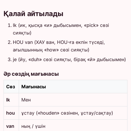
Қалай айтылады
Ik (ик, қысқа «и» дыбысымен, «pick» сөзі
сияқты)
HOU van (ХАУ ван, HOU-ға екпін түседі,
ағылшынның «how» сөзі сияқты)
je (йу, «duh» сөзі сияқты, бірақ «й» дыбысымен)
Әр сөздің мағынасы
Сөз
Мағынасы
Ik
Мен
hou
ұстау («houden» сөзінен, ұстау/сақтау)
van
ның / үшін