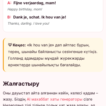
A:
Fijne verjaardag, mam!
Happy birthday, mom!
B:
Dank je, schat. Ik hou van je!
Thanks, darling. I love you!
💡 Кеңес:
«Ik hou van je» деп айтпас бұрын,
терең, шынайы байланысты сезінгенше күтіңіз.
Голланд адамдары мұндай жүрекжарды
өрнектерде шынайылықты бағалайды.
Жалғастыру
Оны дауыстап айта алғаннан кейін, келесі қадам –
жазу. Біздің
AI махаббат хаты генераторы
сізге
Нидерланд тілі тілінде толық хат жаза алады, ал