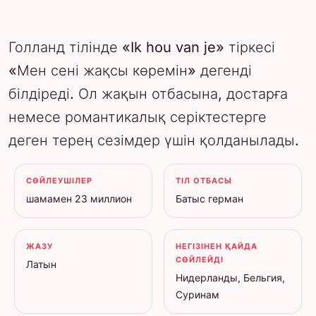
Голланд тілінде «Ik hou van je» тіркесі
«Мен сені жақсы көремін» дегенді
білдіреді. Ол жақын отбасына, достарға
немесе романтикалық серіктестерге
деген терең сезімдер үшін қолданылады.
СӨЙЛЕУШІЛЕР
ТІЛ ОТБАСЫ
шамамен 23 миллион
Батыс герман
ЖАЗУ
НЕГІЗІНЕН ҚАЙДА
СӨЙЛЕЙДІ
Латын
Нидерланды, Бельгия,
Суринам