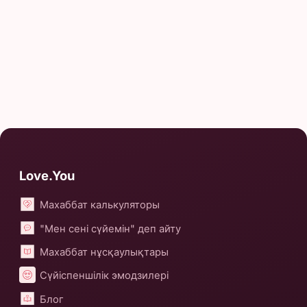
Love.You
Махаббат калькуляторы
"Мен сені сүйемін" деп айту
Махаббат нұсқаулықтары
Сүйіспеншілік эмодзилері
Блог