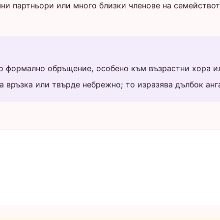
ни партньори или много близки членове на семействот
щото формално обръщение, особено към възрастни хора и
една връзка или твърде небрежно; то изразява дълбок ан