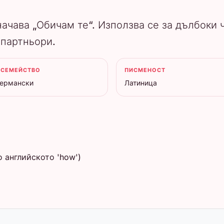
значава „Обичам те“. Използва се за дълбоки
 партньори.
 СЕМЕЙСТВО
ПИСМЕНОСТ
германски
Латиница
о английското 'how')