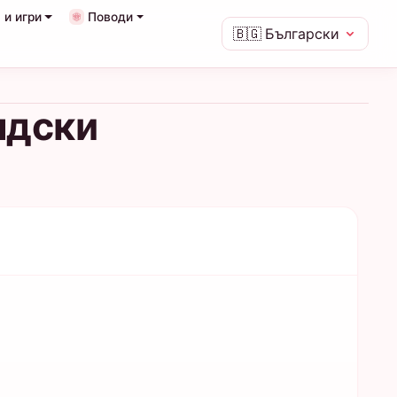
 и игри
Поводи
🇧🇬
Български
ндски