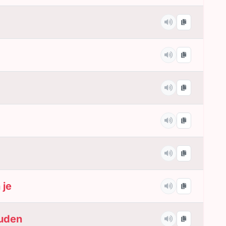
 je
ouden