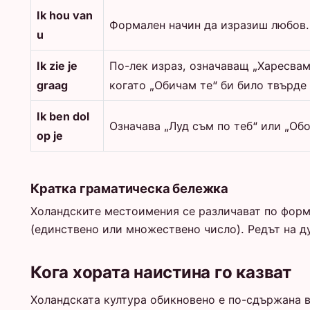
Ik hou van
Формален начин да изразиш любов. И
u
Ik zie je
По-лек израз, означаващ „Харесвам
graag
когато „Обичам те“ би било твърде
Ik ben dol
Означава „Луд съм по теб“ или „Обо
op je
Кратка граматическа бележка
Холандските местоимения се различават по форма
(единствено или множествено число). Редът на д
Кога хората наистина го казват
Холандската култура обикновено е по-сдържана в 