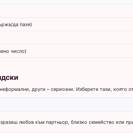
ържа/да пазя)
вено число)
ндски
неформални, други – сериозни. Изберете тази, която о
изразиш любов към партньор, близко семейство или пр