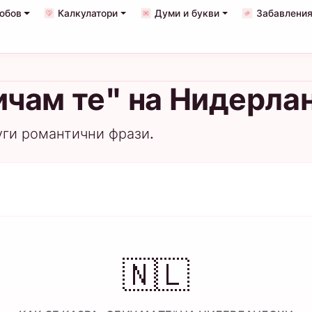
юбов
Калкулатори
Думи и букви
Забавления
ичам те" на Нидерла
уги романтични фрази.
🇳🇱