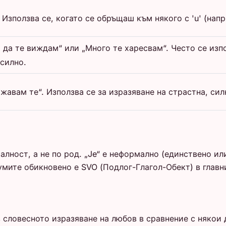
зползва се, когато се обръщаш към някого с 'u' (напр.
 да те виждам“ или „Много те харесвам“. Често се изп
 силно.
жавам те“. Използва се за изразяване на страстна, си
лност, а не по род. „Je“ е неформално (единствено ил
умите обикновено е SVO (Подлог-Глагол-Обект) в главн
словесното изразяване на любов в сравнение с някои дру