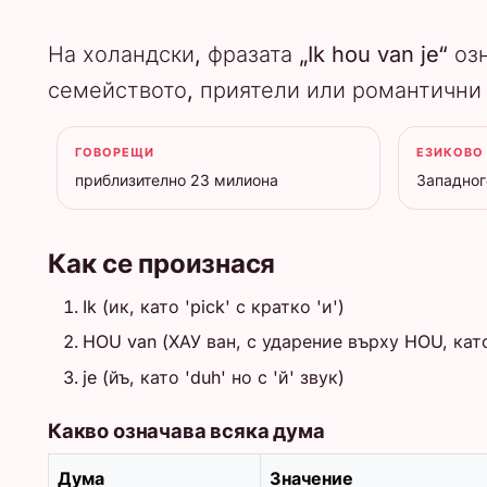
На холандски, фразата „Ik hou van je“ о
семейството, приятели или романтични
ГОВОРЕЩИ
ЕЗИКОВО
приблизително 23 милиона
Западно
Как се произнася
Ik (ик, като 'pick' с кратко 'и')
HOU van (ХАУ ван, с ударение върху HOU, кат
je (йъ, като 'duh' но с 'й' звук)
Какво означава всяка дума
Дума
Значение