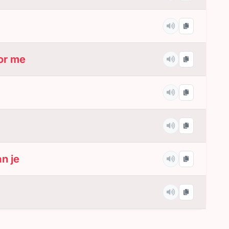
or me
an je