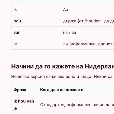
Ik
Аз
hou
държа (от 'houden', да д
van
на / за
je
ти (неформално, единст
Начини да го кажете на Нидерла
Не всяка версия означава едно и също. Някои са 
Фраза
Кога да я използвате
Ik hou van
Стандартен, неформален начин да 
je