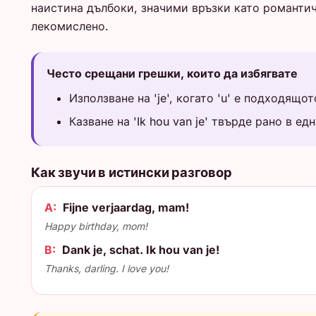
наистина дълбоки, значими връзки като романтич
лекомислено.
Често срещани грешки, които да избягвате
Използване на 'je', когато 'u' е подходя
Казване на 'Ik hou van je' твърде рано в 
Как звучи в истински разговор
A:
Fijne verjaardag, mam!
Happy birthday, mom!
B:
Dank je, schat. Ik hou van je!
Thanks, darling. I love you!