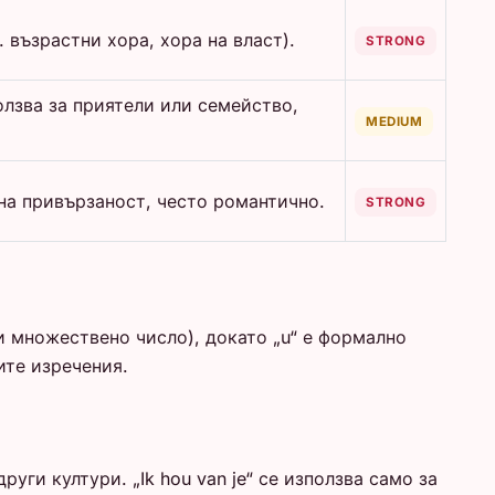
 възрастни хора, хора на власт).
STRONG
олзва за приятели или семейство,
MEDIUM
лна привързаност, често романтично.
STRONG
и множествено число), докато „u“ е формално
ите изречения.
ги култури. „Ik hou van je“ се използва само за