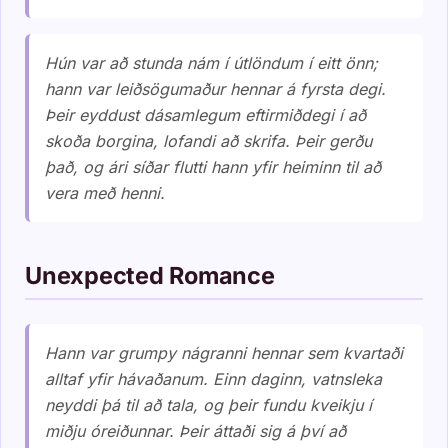
Hún var að stunda nám í útlöndum í eitt önn;
hann var leiðsögumaður hennar á fyrsta degi.
Þeir eyddust dásamlegum eftirmiðdegi í að
skoða borgina, lofandi að skrifa. Þeir gerðu
það, og ári síðar flutti hann yfir heiminn til að
vera með henni.
Unexpected Romance
Hann var grumpy nágranni hennar sem kvartaði
alltaf yfir hávaðanum. Einn daginn, vatnsleka
neyddi þá til að tala, og þeir fundu kveikju í
miðju óreiðunnar. Þeir áttaði sig á því að