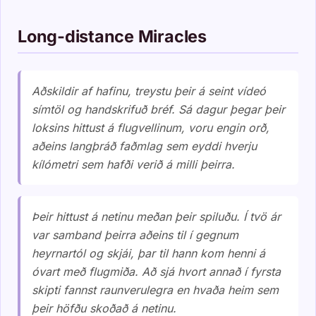
Long-distance Miracles
Aðskildir af hafinu, treystu þeir á seint vídeó
símtöl og handskrifuð bréf. Sá dagur þegar þeir
loksins hittust á flugvellinum, voru engin orð,
aðeins langþráð faðmlag sem eyddi hverju
kílómetri sem hafði verið á milli þeirra.
Þeir hittust á netinu meðan þeir spiluðu. Í tvö ár
var samband þeirra aðeins til í gegnum
heyrnartól og skjái, þar til hann kom henni á
óvart með flugmiða. Að sjá hvort annað í fyrsta
skipti fannst raunverulegra en hvaða heim sem
þeir höfðu skoðað á netinu.