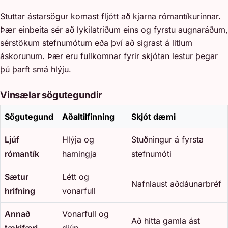
Stuttar ástarsögur komast fljótt að kjarna rómantíkurinnar.
Þær einbeita sér að lykilatriðum eins og fyrstu augnaráðum,
sérstökum stefnumótum eða því að sigrast á litlum
áskorunum. Þær eru fullkomnar fyrir skjótan lestur þegar
þú þarft smá hlýju.
Vinsælar sögutegundir
Sögutegund
Aðaltilfinning
Skjót dæmi
Ljúf
Hlýja og
Stuðningur á fyrsta
rómantík
hamingja
stefnumóti
Sætur
Létt og
Nafnlaust aðdáunarbréf
hrifning
vonarfull
Annað
Vonarfull og
Að hitta gamla ást