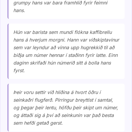
grumpy hans var bara framhlið fyrir feimni
hans.
Hún var barista sem mundi flókna kaffibrellu
hans á hverjum morgni. Hann var viðskiptavinur
sem var leyndur að vinna upp hugrekkið til að
biðja um númer hennar í staðinn fyrir latte. Einn
daginn skrifaði hún númerið sitt á bolla hans
fyrst.
Þeir voru settir við hliðina á hvort öðru í
seinkaðri flugferð. Pirringur breyttist í samtal,
og þegar þeir lentu, höfðu þeir skipt um númer,
og áttaði sig á því að seinkunin var það besta
sem hefði getað gerst.