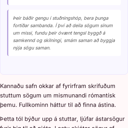
Þeir báðir gengu í stuðningshóp, bera þunga
fortíðar sambanda. Í því að deila sögum sínum
um missi, fundu þeir óvænt tengsl byggð á
samkennd og skilningi, smám saman að byggja
nýja sögu saman.
Kannaðu safn okkar af fyrirfram skrifuðum
stuttum sögum um mismunandi rómantísk
þemu. Fullkominn háttur til að finna ástina.
Þetta tól býður upp á stuttar, ljúfar ástarsögur