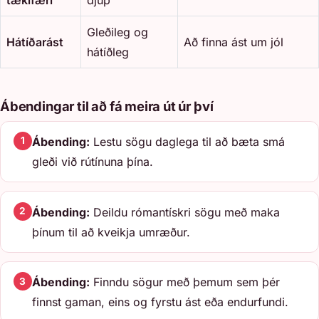
tækifæri
djúp
Gleðileg og
Hátíðarást
Að finna ást um jól
hátíðleg
Ábendingar til að fá meira út úr því
Ábending:
Lestu sögu daglega til að bæta smá
1
gleði við rútínuna þína.
Ábending:
Deildu rómantískri sögu með maka
2
þínum til að kveikja umræður.
Ábending:
Finndu sögur með þemum sem þér
3
finnst gaman, eins og fyrstu ást eða endurfundi.