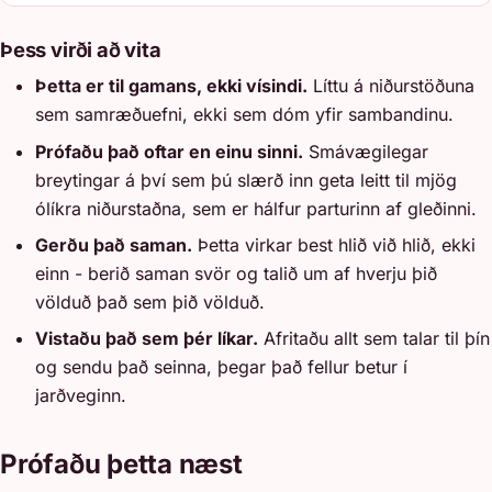
Þess virði að vita
Þetta er til gamans, ekki vísindi.
Líttu á niðurstöðuna
sem samræðuefni, ekki sem dóm yfir sambandinu.
Prófaðu það oftar en einu sinni.
Smávægilegar
breytingar á því sem þú slærð inn geta leitt til mjög
ólíkra niðurstaðna, sem er hálfur parturinn af gleðinni.
Gerðu það saman.
Þetta virkar best hlið við hlið, ekki
einn - berið saman svör og talið um af hverju þið
völduð það sem þið völduð.
Vistaðu það sem þér líkar.
Afritaðu allt sem talar til þín
og sendu það seinna, þegar það fellur betur í
jarðveginn.
Prófaðu þetta næst