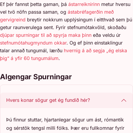
Ef þér fannst þetta gaman, þá
ástarreiknirinn
metur hversu
vel tvö nöfn passa saman, og
ástabréfagerðin með
gervigreind
breytir nokkrum upplýsingum í eitthvað sem þú
getur raunverulega sent. Fyrir stefnumótakvöld, skoðaðu
djúpar spurningar til að spyrja maka þinn
eða veldu úr
stefnumótahugmyndum okkar
. Og ef þinn einstaklingur
talar annað tungumál, lærðu
hvernig á að segja „ég elska
þig“ á yfir 60 tungumálum
.
Algengar Spurningar
Hvers konar sögur get ég fundið hér?
Þú finnur stuttar, hjartanlegar sögur um ást, rómantík
og sérstök tengsl milli fólks. Þær eru fullkomnar fyrir