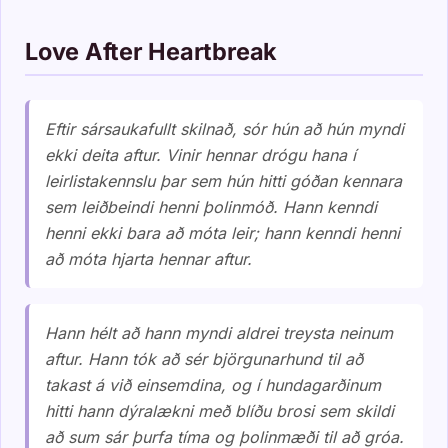
Love After Heartbreak
Eftir sársaukafullt skilnað, sór hún að hún myndi
ekki deita aftur. Vinir hennar drógu hana í
leirlistakennslu þar sem hún hitti góðan kennara
sem leiðbeindi henni þolinmóð. Hann kenndi
henni ekki bara að móta leir; hann kenndi henni
að móta hjarta hennar aftur.
Hann hélt að hann myndi aldrei treysta neinum
aftur. Hann tók að sér björgunarhund til að
takast á við einsemdina, og í hundagarðinum
hitti hann dýralækni með blíðu brosi sem skildi
að sum sár þurfa tíma og þolinmæði til að gróa.