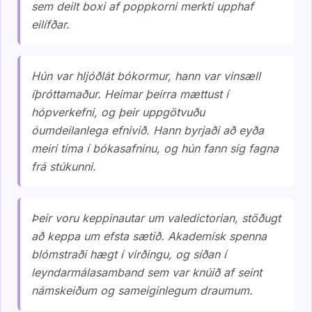
sem deilt boxi af poppkorni merkti upphaf
eilífðar.
Hún var hljóðlát bókormur, hann var vinsæll
íþróttamaður. Heimar þeirra mættust í
hópverkefni, og þeir uppgötvuðu
óumdeilanlega efnivið. Hann byrjaði að eyða
meiri tíma í bókasafninu, og hún fann sig fagna
frá stúkunni.
Þeir voru keppinautar um valedictorian, stöðugt
að keppa um efsta sætið. Akademísk spenna
blómstraði hægt í virðingu, og síðan í
leyndarmálasamband sem var knúið af seint
námskeiðum og sameiginlegum draumum.