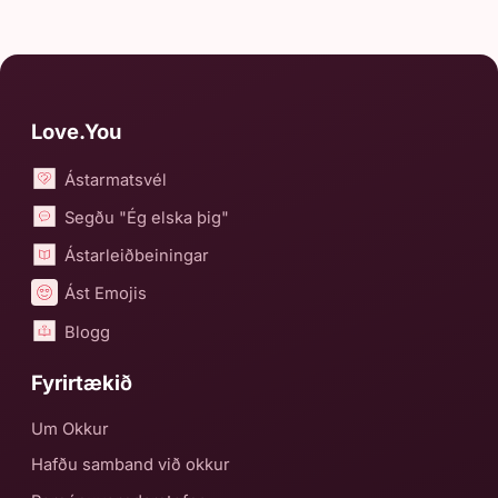
Love.You
Ástarmatsvél
Segðu "Ég elska þig"
Ástarleiðbeiningar
Ást Emojis
Blogg
Fyrirtækið
Um Okkur
Hafðu samband við okkur