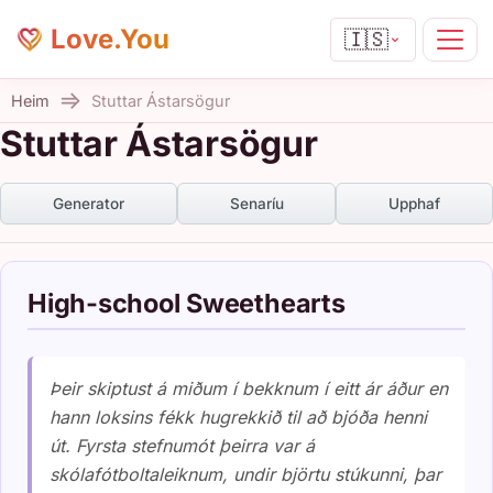
Love.You
🇮🇸
Heim
Stuttar Ástarsögur
Stuttar Ástarsögur
Generator
Senaríu
Upphaf
High-school Sweethearts
Þeir skiptust á miðum í bekknum í eitt ár áður en
hann loksins fékk hugrekkið til að bjóða henni
út. Fyrsta stefnumót þeirra var á
skólafótboltaleiknum, undir björtu stúkunni, þar