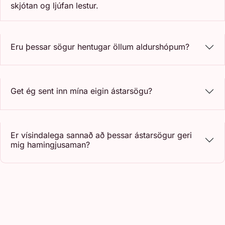
skjótan og ljúfan lestur.
Eru þessar sögur hentugar öllum aldurshópum?
Get ég sent inn mína eigin ástarsögu?
Er vísindalega sannað að þessar ástarsögur geri
mig hamingjusaman?