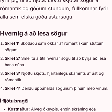
fyrir þig til að njóta. Lestu skjótar sögur af
rómantík og góðum stundum, fullkomnar fyrir
alla sem elska góða ástarsögu.
Hvernig á að lesa sögur
Skref 1:
Skoðaðu safn okkar af rómantískum stuttum
sögum.
Skref 2:
Smelltu á titil hverrar sögu til að byrja að lesa
hana núna.
Skref 3:
Njóttu skjóts, hjartanlegs skammts af ást og
rómantík.
Skref 4:
Deildu uppáhalds sögunum þínum með vinum.
Í fljótu bragði
Kostnaður:
Alveg ókeypis, engin skráning eða