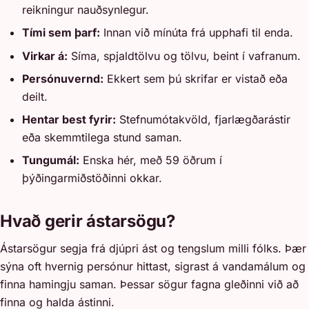
reikningur nauðsynlegur.
Tími sem þarf:
Innan við mínúta frá upphafi til enda.
Virkar á:
Síma, spjaldtölvu og tölvu, beint í vafranum.
Persónuvernd:
Ekkert sem þú skrifar er vistað eða
deilt.
Hentar best fyrir:
Stefnumótakvöld, fjarlægðarástir
eða skemmtilega stund saman.
Tungumál:
Enska hér, með 59 öðrum í
þýðingarmiðstöðinni okkar.
Hvað gerir ástarsögu?
Ástarsögur segja frá djúpri ást og tengslum milli fólks. Þær
sýna oft hvernig persónur hittast, sigrast á vandamálum og
finna hamingju saman. Þessar sögur fagna gleðinni við að
finna og halda ástinni.