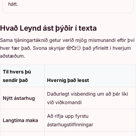
hátt.
Hvað Leynd ást þýðir í texta
Sama tjáningartáknið getur verið mjög mismunandi eftir því
hver fær það. Svona skynjar 🫣💞😏 það yfirleitt í hverjum
aðstæðum.
Til hvers þú
sendir það
Hvernig það lesst
Daðurlegt vísbending um að þér líki
Nýtt ástarhug
við viðkomandi
Að rifja upp fyrstu
Langtíma maka
ástarhugstilfinningar