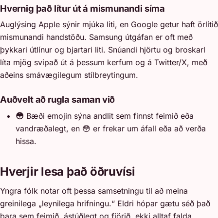
Hvernig það lítur út á mismunandi síma
Auglýsing Apple sýnir mjúka liti, en Google getur haft örlítið
mismunandi handstöðu. Samsung útgáfan er oft með
þykkari útlínur og bjartari liti. Snúandi hjörtu og broskarl
líta mjög svipað út á þessum kerfum og á Twitter/X, með
aðeins smávægilegum stílbreytingum.
Auðvelt að rugla saman við
😳
Bæði emojin sýna andlit sem finnst feimið eða
vandræðalegt, en 😳 er frekar um áfall eða að verða
hissa.
Hverjir lesa það öðruvísi
Yngra fólk notar oft þessa samsetningu til að meina
greinilega „leynilega hrifningu.“ Eldri hópar gætu séð það
bara sem feimið, ástúðlegt og fjörið, ekki alltaf falda