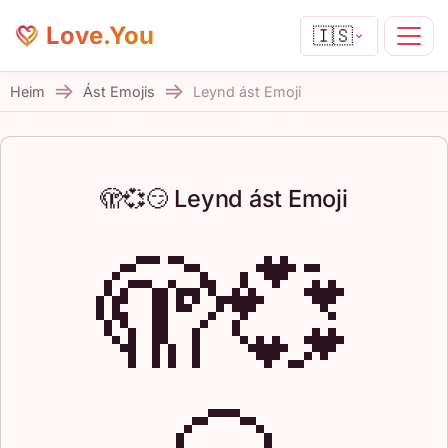
Love.You
🇮🇸
Heim
Ást Emojis
Leynd ást Emoji
🫣💞😏 Leynd ást Emoji
🫣💞