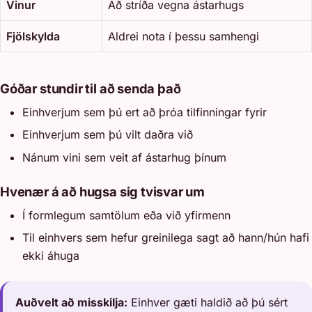
Vinur
Að stríða vegna ástarhugs
Fjölskylda
Aldrei nota í þessu samhengi
Góðar stundir til að senda það
Einhverjum sem þú ert að þróa tilfinningar fyrir
Einhverjum sem þú vilt daðra við
Nánum vini sem veit af ástarhug þínum
Hvenær á að hugsa sig tvisvar um
Í formlegum samtölum eða við yfirmenn
Til einhvers sem hefur greinilega sagt að hann/hún hafi
ekki áhuga
Auðvelt að misskilja:
Einhver gæti haldið að þú sért