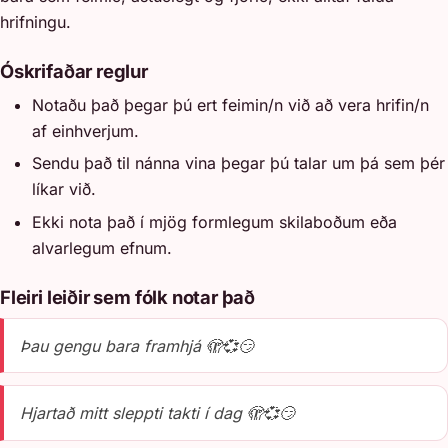
hrifningu.
Óskrifaðar reglur
Notaðu það þegar þú ert feimin/n við að vera hrifin/n
af einhverjum.
Sendu það til nánna vina þegar þú talar um þá sem þér
líkar við.
Ekki nota það í mjög formlegum skilaboðum eða
alvarlegum efnum.
Fleiri leiðir sem fólk notar það
Þau gengu bara framhjá 🫣💞😏
Hjartað mitt sleppti takti í dag 🫣💞😏