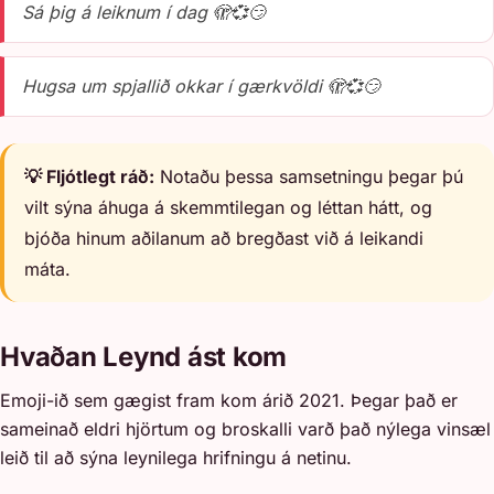
Sá þig á leiknum í dag 🫣💞😏
Hugsa um spjallið okkar í gærkvöldi 🫣💞😏
💡 Fljótlegt ráð:
Notaðu þessa samsetningu þegar þú
vilt sýna áhuga á skemmtilegan og léttan hátt, og
bjóða hinum aðilanum að bregðast við á leikandi
máta.
Hvaðan Leynd ást kom
Emoji-ið sem gægist fram kom árið 2021. Þegar það er
sameinað eldri hjörtum og broskalli varð það nýlega vinsæl
leið til að sýna leynilega hrifningu á netinu.