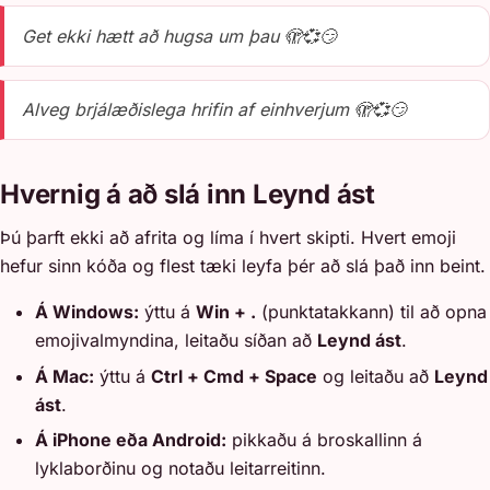
Get ekki hætt að hugsa um þau 🫣💞😏
Alveg brjálæðislega hrifin af einhverjum 🫣💞😏
Hvernig á að slá inn Leynd ást
Þú þarft ekki að afrita og líma í hvert skipti. Hvert emoji
hefur sinn kóða og flest tæki leyfa þér að slá það inn beint.
Á Windows:
ýttu á
Win + .
(punktatakkann) til að opna
emojivalmyndina, leitaðu síðan að
Leynd ást
.
Á Mac:
ýttu á
Ctrl + Cmd + Space
og leitaðu að
Leynd
ást
.
Á iPhone eða Android:
pikkaðu á broskallinn á
lyklaborðinu og notaðu leitarreitinn.