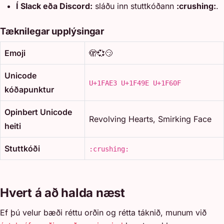
Í Slack eða Discord:
sláðu inn stuttkóðann
:crushing:
.
Tæknilegar upplýsingar
Emoji
🫣💞😏
Unicode
U+1FAE3 U+1F49E U+1F60F
kóðapunktur
Opinbert Unicode
Revolving Hearts, Smirking Face
heiti
Stuttkóði
:crushing:
Hvert á að halda næst
Ef þú velur bæði réttu orðin og rétta táknið, munum við