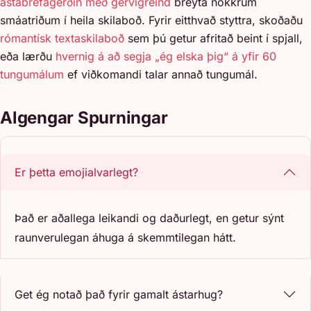
ástabréfagerðin með gervigreind
breyta nokkrum
smáatriðum í heila skilaboð. Fyrir eitthvað styttra, skoðaðu
rómantísk textaskilaboð
sem þú getur afritað beint í spjall,
eða lærðu
hvernig á að segja „ég elska þig“ á yfir 60
tungumálum
ef viðkomandi talar annað tungumál.
Algengar Spurningar
Er þetta emojialvarlegt?
Það er aðallega leikandi og daðurlegt, en getur sýnt
raunverulegan áhuga á skemmtilegan hátt.
Get ég notað það fyrir gamalt ástarhug?