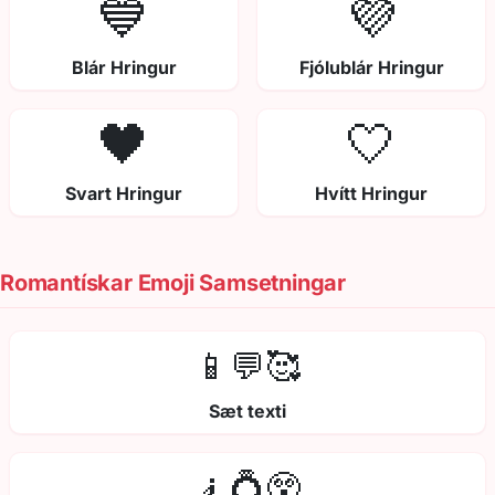
💙
💜
Blár Hringur
Fjólublár Hringur
🖤
🤍
Svart Hringur
Hvítt Hringur
Romantískar Emoji Samsetningar
📱💬🥰
Sæt texti
🧎💍😲