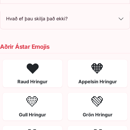
Hvað ef þau skilja það ekki?
Aðrir Ástar Emojis
❤️
🧡
Raud Hringur
Appelsin Hringur
💛
💚
Gull Hringur
Grön Hringur