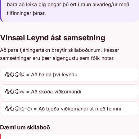
bara að leika þig þegar þú ert í raun alvarleg/ur með
tilfinningar þínar.
Vinsæl Leynd ást samsetning
Að para tjáningartákn breytir skilaboðunum. Þessar
samsetningar eru þær algengustu sem fólk notar.
🫣💞😏🤫 = Að halda því leyndu
🫣💞😏👀 = Að skoða viðkomandi
🫣💞😏👉👈 = Að bjóða viðkomandi út með feimni
Dæmi um skilaboð