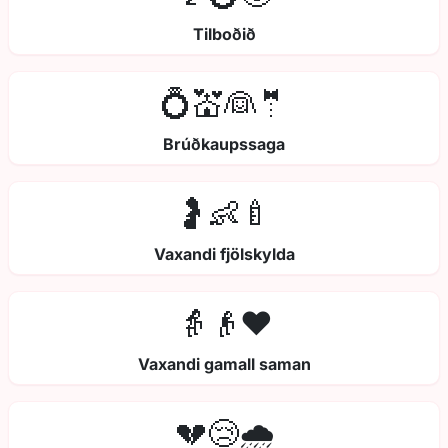
Tilboðið
💍💒👰🤵
Brúðkaupssaga
🤰👶🍼
Vaxandi fjölskylda
👵👴❤️
Vaxandi gamall saman
💔😢🌧️