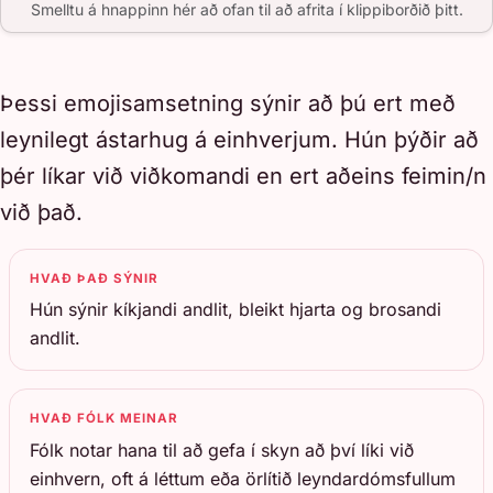
Smelltu á hnappinn hér að ofan til að afrita í klippiborðið þitt.
Þessi emojisamsetning sýnir að þú ert með
leynilegt ástarhug á einhverjum. Hún þýðir að
þér líkar við viðkomandi en ert aðeins feimin/n
við það.
HVAÐ ÞAÐ SÝNIR
Hún sýnir kíkjandi andlit, bleikt hjarta og brosandi
andlit.
HVAÐ FÓLK MEINAR
Fólk notar hana til að gefa í skyn að því líki við
einhvern, oft á léttum eða örlítið leyndardómsfullum