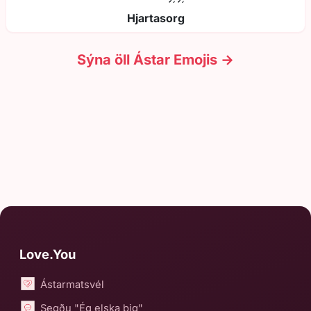
Hjartasorg
Sýna öll Ástar Emojis →
Love.You
Ástarmatsvél
Segðu "Ég elska þig"