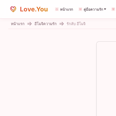
Love.You
หน้าแรก
คู่มือความรัก
หน้าแรก
อีโมจิความรัก
รักลับ อีโมจิ