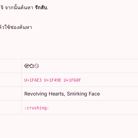
โมจิ จากนั้นค้นหา
รักลับ
.
้วใช้ช่องค้นหา
🫣💞😏
U+1FAE3 U+1F49E U+1F60F
Revolving Hearts, Smirking Face
:crushing: