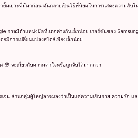
ยิ้มเยาะที่มีมาก่อน มันกลายเป็นวิธีที่นิยมในการแสดงความลับ
 อาจมีตำแหน่งมือที่แตกต่างกันเล็กน้อย เวอร์ชันของ Samsung มั
ยมีการเปลี่ยนแปลงสไตล์เพียงเล็กน้อย
แต่ 😳 จะเกี่ยวกับความตกใจหรือถูกจับได้มากกว่า
่างชัดเจน ส่วนกลุ่มผู้ใหญ่อาจมองว่าเป็นแค่ความเขินอาย ความรัก