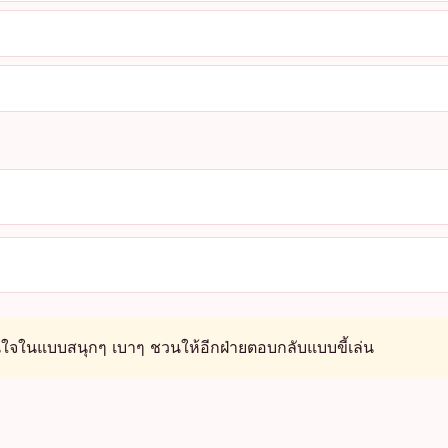
นใจในแบบสนุกๆ เบาๆ ชวนให้อีกฝ่ายตอบกลับแบบขี้เล่น