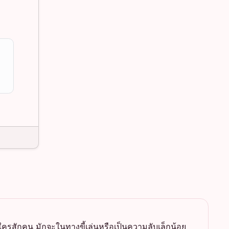
ใครสักคน มักจะในทางขี้เล่นหรือเป็นความลับเล็กน้อย