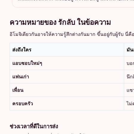
ความหมายของ รักลับ ในข้อความ
อิโมจิเดียวกันอาจให้ความรู้สึกต่างกันมาก ขึ้นอยู่กับผู้รับ นี
ส่งถึงใคร
มัน
แอบชอบใหม่ๆ
บอก
แฟนเก่า
นึก
เพื่อน
แซว
ครอบครัว
ไม่
ช่วงเวลาที่ดีในการส่ง