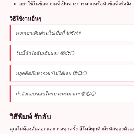
อย่าใช้ในข้อความที่เป็นทางการมากหรือหัวข้อที่จริงจัง
วิธีใช้งานอื่นๆ
พวกเขาเดินผ่านไปเมื่อกี้ 🫣💞😏
วันนี้หัวใจฉันเต้นแรง 🫣💞😏
หยุดคิดถึงพวกเขาไม่ได้เลย 🫣💞😏
กำลังแอบชอบใครบางคนมากๆ 🫣💞😏
วิธีพิมพ์ รักลับ
คุณไม่ต้องคัดลอกและวางทุกครั้ง อีโมจิทุกตัวมีรหัสของตัว