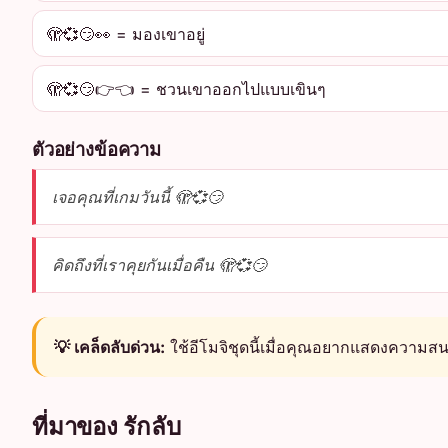
🫣💞😏👀 = มองเขาอยู่
🫣💞😏👉👈 = ชวนเขาออกไปแบบเขินๆ
ตัวอย่างข้อความ
เจอคุณที่เกมวันนี้ 🫣💞😏
คิดถึงที่เราคุยกันเมื่อคืน 🫣💞😏
💡 เคล็ดลับด่วน:
ใช้อีโมจิชุดนี้เมื่อคุณอยากแสดงความส
ที่มาของ รักลับ