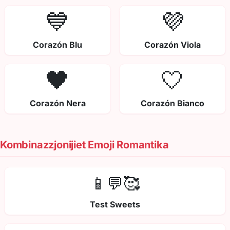
💙
💜
Corazón Blu
Corazón Viola
🖤
🤍
Corazón Nera
Corazón Bianco
Kombinazzjonijiet Emoji Romantika
📱💬🥰
Test Sweets