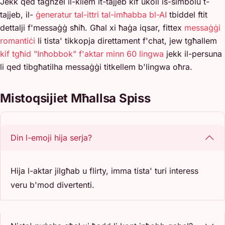
Jekk qed tagħżel il-kliem it-tajjeb kif ukoll is-simbolu t-
tajjeb, il-
ġeneratur tal-ittri tal-imħabba bl-AI
tbiddel ftit
dettalji f'messaġġ sħiħ. Għal xi ħaġa iqsar, fittex
messaġġi
romantiċi
li tista' tikkopja direttament f'chat, jew tgħallem
kif tgħid "Inħobbok" f'aktar minn 60 lingwa
jekk il-persuna
li qed tibgħatilha messaġġi titkellem b'lingwa oħra.
Mistoqsijiet Mħallsa Spiss
Din l-emoji hija serja?
Hija l-aktar jilgħab u flirty, imma tista' turi interess
veru b'mod divertenti.