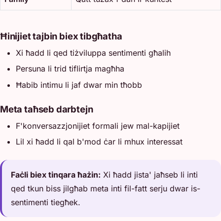
Ħinijiet tajbin biex tibgħatha
Xi ħadd li qed tiżviluppa sentimenti għalih
Persuna li trid tiflirtja magħha
Ħabib intimu li jaf dwar min tħobb
Meta taħseb darbtejn
F'konversazzjonijiet formali jew mal-kapijiet
Lil xi ħadd li qal b'mod ċar li mhux interessat
Faċli biex tinqara ħażin:
Xi ħadd jista' jaħseb li inti
qed tkun biss jilgħab meta inti fil-fatt serju dwar is-
sentimenti tiegħek.