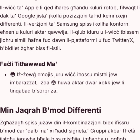
Il-wiċċ ta' Apple li qed iħares għandu kuluri rotob, filwaqt li
dak ta' Google jista' jkollu pożizzjoni tal-id kemmxejn
differenti. Il-verżjoni ta' Samsung spiss ikollha kontorn
eħxen u kuluri aktar qawwija. Il-qlub iduru u l-wiċċ tbissem
jidhru simili ħafna fuq dawn il-pjattaformi u fuq Twitter/X,
b'bidliet żgħar biss fl-istil.
Faċli Titħawwad Ma'
😳
Iż-żewġ emojis juru wiċċ iħossu mistħi jew
imbarazzat, iżda 😳 huwa aktar dwar xokk jew li
tinqabad b'sorpriża.
Min Jaqrah B'mod Differenti
Żgħażagħ spiss jużaw din il-kombinazzjoni biex ifissru
b'mod ċar 'qalb ma' xi ħadd sigrieta.' Gruppi akbar fl-età
jistgħu jarawha bħala biss mistħija, imħabba u logħob,