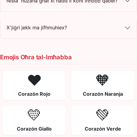
Nista' nużaha għal xi ħadd li kont inħobb qabel?
X'jiġri jekk ma jifhmuhiex?
Emojis Oħra tal-Imħabba
❤️
🧡
Corazón Rojo
Corazón Naranja
💛
💚
Corazón Giallo
Corazón Verde