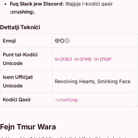
Fuq Slack jew Discord:
ittajpja l-kodiċi qasir
:crushing:
.
Dettalji Tekniċi
Emoji
🫣💞😏
Punt tal-Kodiċi
U+1FAE3 U+1F49E U+1F60F
Unicode
Isem Uffiċjali
Revolving Hearts, Smirking Face
Unicode
Kodiċi Qasir
:crushing:
Fejn Tmur Wara