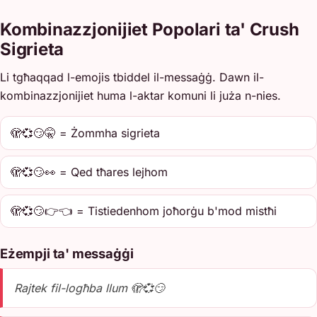
Kombinazzjonijiet Popolari ta' Crush
Sigrieta
Li tgħaqqad l-emojis tbiddel il-messaġġ. Dawn il-
kombinazzjonijiet huma l-aktar komuni li juża n-nies.
🫣💞😏🤫 = Żommha sigrieta
🫣💞😏👀 = Qed tħares lejhom
🫣💞😏👉👈 = Tistiedenhom joħorġu b'mod mistħi
Eżempji ta' messaġġi
Rajtek fil-logħba llum 🫣💞😏