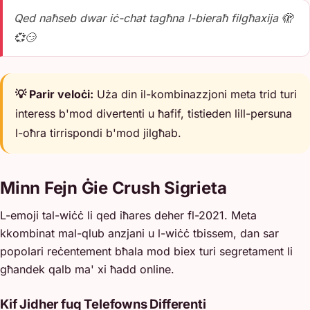
Qed naħseb dwar iċ-chat tagħna l-bieraħ filgħaxija 🫣
💞😏
💡 Parir veloċi:
Uża din il-kombinazzjoni meta trid turi
interess b'mod divertenti u ħafif, tistieden lill-persuna
l-oħra tirrispondi b'mod jilgħab.
Minn Fejn Ġie Crush Sigrieta
L-emoji tal-wiċċ li qed iħares deher fl-2021. Meta
kkombinat mal-qlub anzjani u l-wiċċ tbissem, dan sar
popolari reċentement bħala mod biex turi segretament li
għandek qalb ma' xi ħadd online.
Kif Jidher fuq Telefowns Differenti