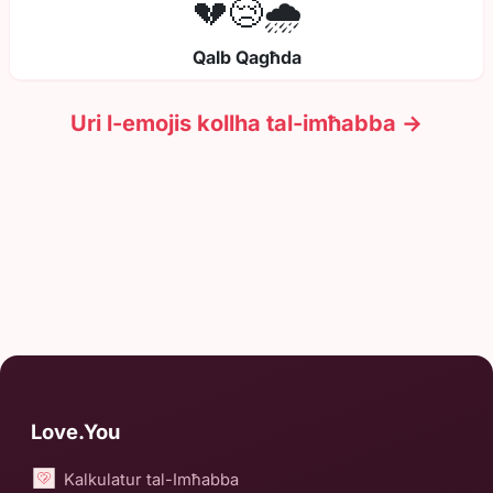
💔😢🌧️
Qalb Qagħda
Uri l-emojis kollha tal-imħabba →
Love.You
Kalkulatur tal-Imħabba