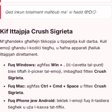
Qed inkun totalment maħbub ma' xi ħadd 🫣💞😏
Kif Ittajpja Crush Sigrieta
M'għandekx għalfejn tikkopja u tippejstja kull darba. Kull
emoji għandu l-kodiċi tiegħu, u ħafna apparati jħalluk
ittajpjah direttament.
Fuq Windows:
agħfas
Win + .
(iċ-ċavetta tal-punt)
biex tiftaħ il-picker tal-emoji, imbagħad fittex
Crush
Sigrieta
.
Fuq Mac:
agħfas
Ctrl + Cmd + Space
u fittex
Crush
Sigrieta
.
Fuq iPhone jew Android:
tektek l-emoji fuq it-tastiera
tiegħek u uża l-kaxxa tat-tiftix.