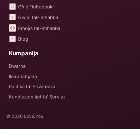
Għid "Inħobbok"
Gwidi tal-imħabba
Emojis tal-Imħabba
Blog
Kumpanija
Dwarna
Ikkuntattjana
Politika ta' Privatezza
Kundizzjonijiet ta' Servizz
© 2026
Love.You