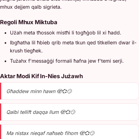
mhux dejjem qalb sigrieta.
Regoli Mhux Miktuba
Użah meta tħossok mistħi li togħġob lil xi ħadd.
Ibgħatha lil ħbieb qrib meta tkun qed titkellem dwar il-
krush tiegħek.
Tużahx f'messaġġi formali ħafna jew f'temi serji.
Aktar Modi Kif In-Nies Jużawh
Għaddew minn hawn 🫣💞😏
Qalbi tellift daqqa llum 🫣💞😏
Ma nistax nieqaf naħseb fihom 🫣💞😏