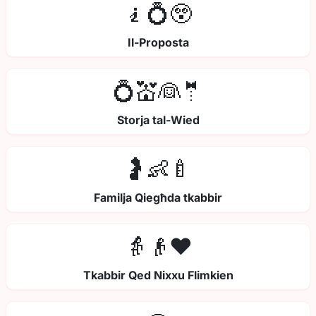
🧎💍😲
Il-Proposta
💍💒👰🤵
Storja tal-Wied
🤰👶🍼
Familja Qiegħda tkabbir
👵👴❤️
Tkabbir Qed Nixxu Flimkien