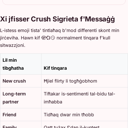
Xi jfisser Crush Sigrieta f'Messaġġ
L-istess emoji tista' tintlaħaq b'mod differenti skont min
jirċeviha. Hawn kif 🫣💞😏 normalment tinqara f'kull
sitwazzjoni.
Lil min
tibgħatha
Kif tinqara
New crush
Ħjiel flirty li togħġobhom
Long-term
Tiftakar is-sentimenti tal-bidu tal-
partner
imħabba
Friend
Tidħaq dwar min tħobb
Family
Qatt tużax f'dan il-kuntest