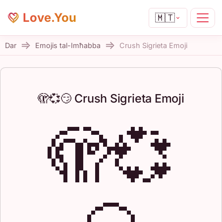
Love.You
🇲🇹
Dar
Emojis tal-Imħabba
Crush Sigrieta Emoji
🫣💞😏 Crush Sigrieta Emoji
🫣💞