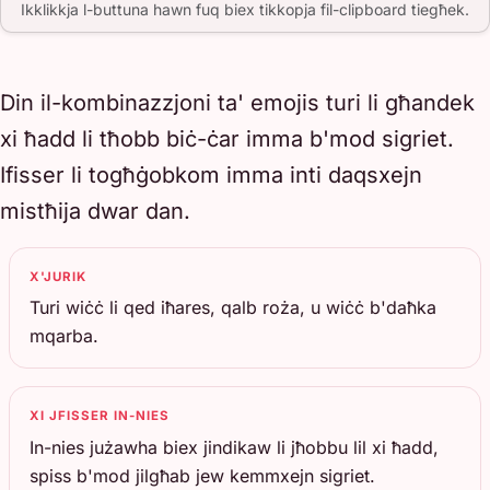
Ikklikkja l-buttuna hawn fuq biex tikkopja fil-clipboard tiegħek.
Din il-kombinazzjoni ta' emojis turi li għandek
xi ħadd li tħobb biċ-ċar imma b'mod sigriet.
Ifisser li togħġobkom imma inti daqsxejn
mistħija dwar dan.
X'JURIK
Turi wiċċ li qed iħares, qalb roża, u wiċċ b'daħka
mqarba.
XI JFISSER IN-NIES
In-nies jużawha biex jindikaw li jħobbu lil xi ħadd,
spiss b'mod jilgħab jew kemmxejn sigriet.