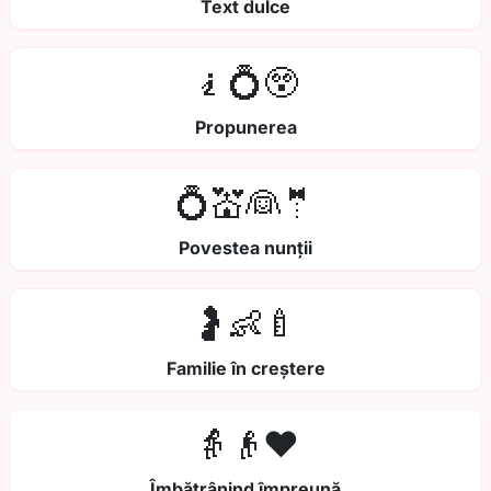
Text dulce
🧎💍😲
Propunerea
💍💒👰🤵
Povestea nunții
🤰👶🍼
Familie în creștere
👵👴❤️
Îmbătrânind împreună