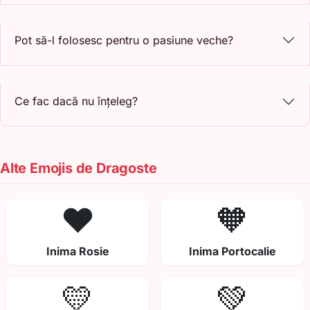
Pot să-l folosesc pentru o pasiune veche?
Ce fac dacă nu înțeleg?
Alte Emojis de Dragoste
❤️
🧡
Inima Rosie
Inima Portocalie
💛
💚