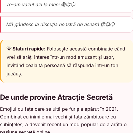
Te-am văzut azi la meci 🫣💞😏
Mă gândesc la discuția noastră de aseară 🫣💞😏
💡 Sfaturi rapide:
Folosește această combinație când
vrei să arăți interes într-un mod amuzant și ușor,
invitând cealaltă persoană să răspundă într-un ton
jucăuș.
De unde provine Atracție Secretă
Emojiul cu fața care se uită pe furiș a apărut în 2021.
Combinat cu inimile mai vechi și fața zâmbitoare cu
subînțeles, a devenit recent un mod popular de a arăta o
pasiune secretă online.