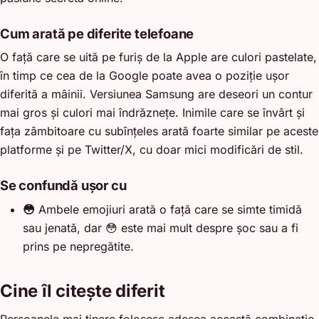
Cum arată pe diferite telefoane
O față care se uită pe furiș de la Apple are culori pastelate,
în timp ce cea de la Google poate avea o poziție ușor
diferită a mâinii. Versiunea Samsung are deseori un contur
mai gros și culori mai îndrăznețe. Inimile care se învârt și
fața zâmbitoare cu subînțeles arată foarte similar pe aceste
platforme și pe Twitter/X, cu doar mici modificări de stil.
Se confundă ușor cu
😳
Ambele emojiuri arată o față care se simte timidă
sau jenată, dar 😳 este mai mult despre șoc sau a fi
prins pe nepregătite.
Cine îl citește diferit
Persoanele mai tinere folosesc adesea această combinație