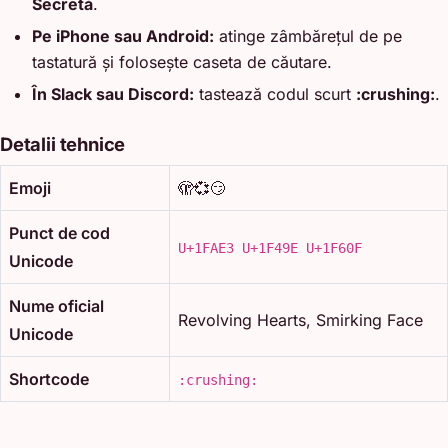
Secretă
.
Pe iPhone sau Android:
atinge zâmbărețul de pe
tastatură și folosește caseta de căutare.
În Slack sau Discord:
tastează codul scurt
:crushing:
.
Detalii tehnice
Emoji
🫣💞😏
Punct de cod
U+1FAE3 U+1F49E U+1F60F
Unicode
Nume oficial
Revolving Hearts, Smirking Face
Unicode
Shortcode
:crushing: