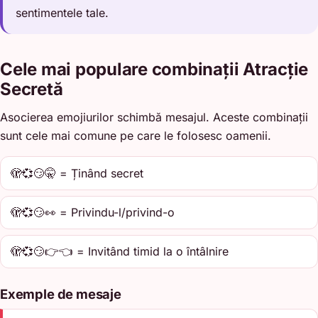
sentimentele tale.
Cele mai populare combinații Atracție
Secretă
Asocierea emojiurilor schimbă mesajul. Aceste combinații
sunt cele mai comune pe care le folosesc oamenii.
🫣💞😏🤫 = Ținând secret
🫣💞😏👀 = Privindu-l/privind-o
🫣💞😏👉👈 = Invitând timid la o întâlnire
Exemple de mesaje