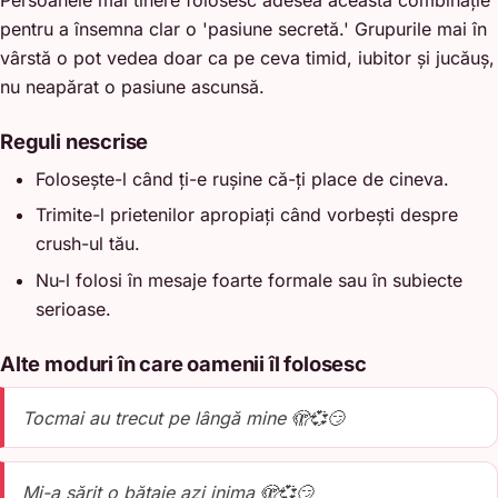
pentru a însemna clar o 'pasiune secretă.' Grupurile mai în
vârstă o pot vedea doar ca pe ceva timid, iubitor și jucăuș,
nu neapărat o pasiune ascunsă.
Reguli nescrise
Folosește-l când ți-e rușine că-ți place de cineva.
Trimite-l prietenilor apropiați când vorbești despre
crush-ul tău.
Nu-l folosi în mesaje foarte formale sau în subiecte
serioase.
Alte moduri în care oamenii îl folosesc
Tocmai au trecut pe lângă mine 🫣💞😏
Mi-a sărit o bătaie azi inima 🫣💞😏