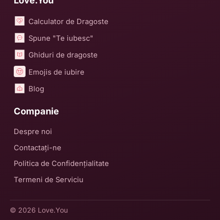
Love.You
Calculator de Dragoste
Spune "Te iubesc"
Ghiduri de dragoste
Emojis de iubire
Blog
Companie
Despre noi
Contactați-ne
Politica de Confidențialitate
Termeni de Serviciu
© 2026
Love.You