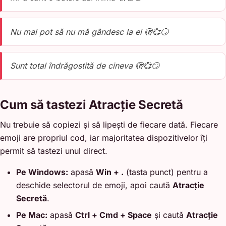
Nu mai pot să nu mă gândesc la ei 🫣💞😏
Sunt total îndrăgostită de cineva 🫣💞😏
Cum să tastezi Atracție Secretă
Nu trebuie să copiezi și să lipești de fiecare dată. Fiecare
emoji are propriul cod, iar majoritatea dispozitivelor îți
permit să tastezi unul direct.
Pe Windows:
apasă
Win + .
(tasta punct) pentru a
deschide selectorul de emoji, apoi caută
Atracție
Secretă
.
Pe Mac:
apasă
Ctrl + Cmd + Space
și caută
Atracție