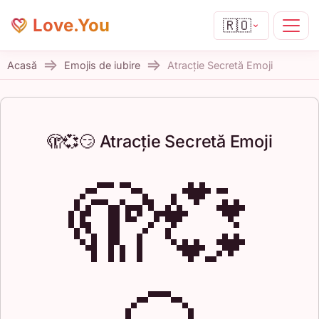
Love.You
🇷🇴
Acasă
Emojis de iubire
Atracție Secretă Emoji
🫣💞😏 Atracție Secretă Emoji
🫣💞