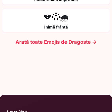
💔😢🌧️
Inimă frântă
Arată toate Emojis de Dragoste →