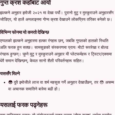
गुप्त क्रश कहाँबाट आयो
झल्कने अनुहार इमोजी २०२१ मा देखा पर्यो। पुरानो मुटु र मुस्कुराउने अनुहारसँग
जोडिएर, यो हालै अनलाइनमा गोप्य क्रश देखाउने लोकप्रिय तरिका बनेको छ।
विभिन्न फोनमा यो कस्तो देखिन्छ
एप्पलको झल्कने अनुहारमा हल्का रंगहरू छन्, जबकि गुगलको हातको स्थिति
अलि फरक हुन सक्छ। सामसुङको संस्करणमा प्रायः मोटो रूपरेखा र बोल्ड
रंगहरू हुन्छन्। घुम्ने मुटु र मुस्कुराउने अनुहार यी प्लेटफर्महरू र ट्विटर/एक्समा
धेरै समान देखिन्छन्, केवल सानो शैली परिवर्तनहरू सहित।
यससँग मिल्ने
😳
दुवै इमोजीले लाज वा शर्म महसुस गर्ने अनुहार देखाउँछन्, तर 😳 अचम्म
वा अचानक समातिने बारेमा बढी हो।
यसलाई फरक पढ्नेहरू
युवा मानिसहरू प्रायः यो संयोजनलाई स्पष्ट रूपमा 'गोप्य क्रश' अर्थमा प्रयोग