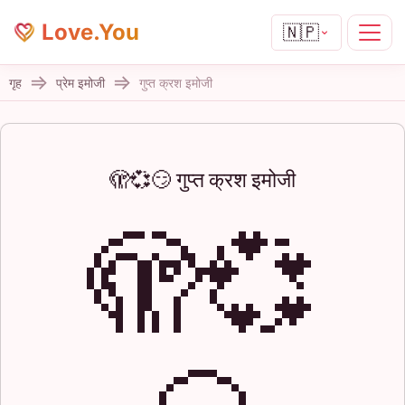
Love.You
🇳🇵
गृह
प्रेम इमोजी
गुप्त क्रश इमोजी
🫣💞😏 गुप्त क्रश इमोजी
🫣💞