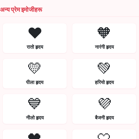
अन्य प्रेम इमोजीहरू
❤️
🧡
रातो हृदय
नारंगी हृदय
💛
💚
पीला हृदय
हरियो हृदय
💙
💜
नीलो हृदय
बैजनी हृदय