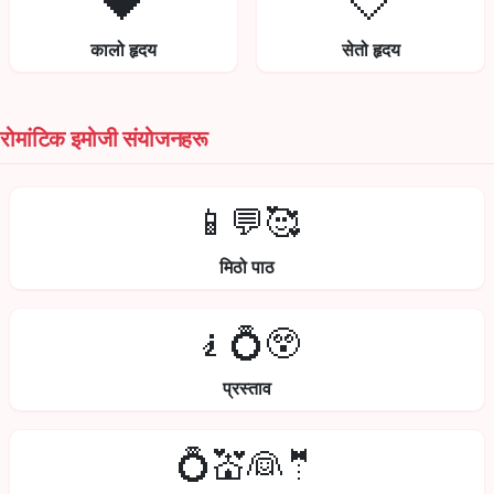
🖤
🤍
कालो हृदय
सेतो हृदय
रोमांटिक इमोजी संयोजनहरू
📱💬🥰
मिठो पाठ
🧎💍😲
प्रस्ताव
💍💒👰🤵