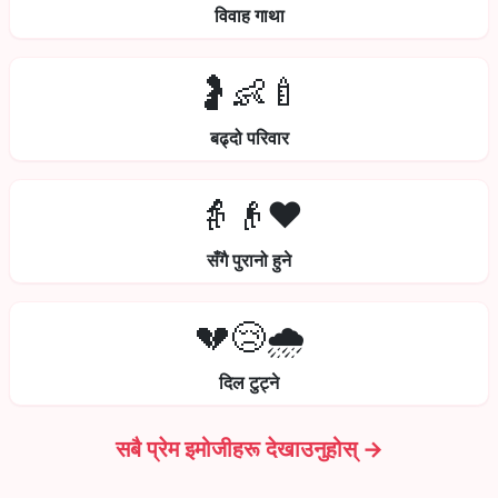
विवाह गाथा
🤰👶🍼
बढ्दो परिवार
👵👴❤️
सँगै पुरानो हुने
💔😢🌧️
दिल टुट्ने
सबै प्रेम इमोजीहरू देखाउनुहोस् →