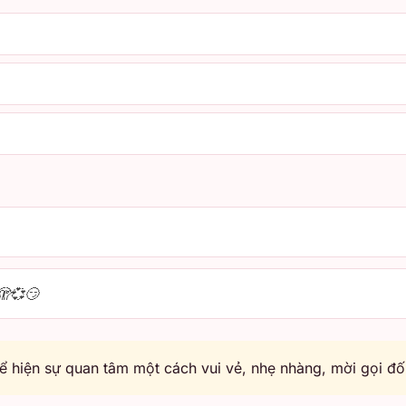
🫣💞😏
 hiện sự quan tâm một cách vui vẻ, nhẹ nhàng, mời gọi đối