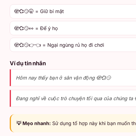
🫣💞😏🤫 = Giữ bí mật
🫣💞😏👀 = Để ý họ
🫣💞😏👉👈 = Ngại ngùng rủ họ đi chơi
Ví dụ tin nhắn
Hôm nay thấy bạn ở sân vận động 🫣💞😏
Đang nghĩ về cuộc trò chuyện tối qua của chúng ta 
💡 Mẹo nhanh:
Sử dụng tổ hợp này khi bạn muốn thể