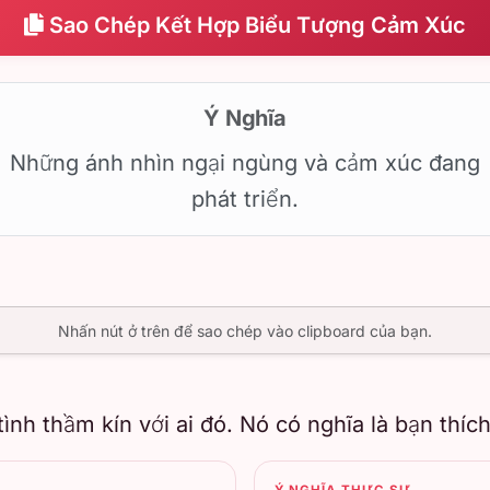
Sao Chép Kết Hợp Biểu Tượng Cảm Xúc
Ý Nghĩa
Những ánh nhìn ngại ngùng và cảm xúc đang
phát triển.
Nhấn nút ở trên để sao chép vào clipboard của bạn.
ình thầm kín với ai đó. Nó có nghĩa là bạn thíc
Ý NGHĨA THỰC SỰ