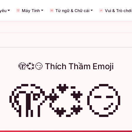
 yêu
Máy Tính
Từ ngữ & Chữ cái
Vui & Trò chơi
🫣💞😏 Thích Thầm Emoji
🫣💞😏