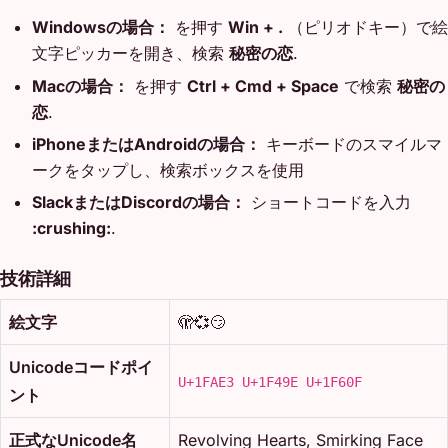
Windowsの場合：
を押す
Win + .
（ピリオドキー）で絵
文字ピッカーを開き、検索
秘密の恋
.
Macの場合：
を押す
Ctrl + Cmd + Space
で検索
秘密の
恋
.
iPhoneまたはAndroidの場合：
キーボードのスマイルマ
ークをタップし、検索ボックスを使用
SlackまたはDiscordの場合：
ショートコードを入力
:crushing:
.
技術詳細
絵文字
🫣💞😏
Unicodeコードポイ
U+1FAE3 U+1F49E U+1F60F
ント
正式なUnicode名
Revolving Hearts, Smirking Face