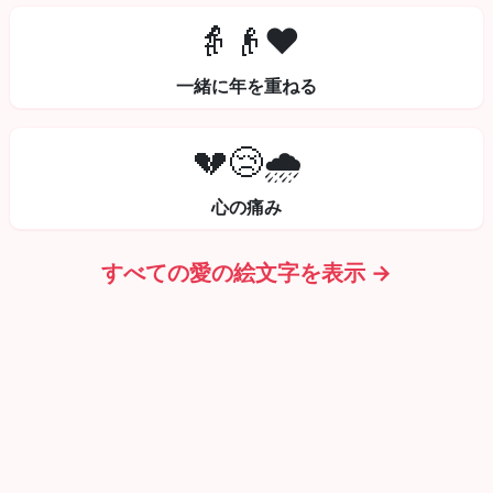
👵👴❤️
一緒に年を重ねる
💔😢🌧️
心の痛み
すべての愛の絵文字を表示 →