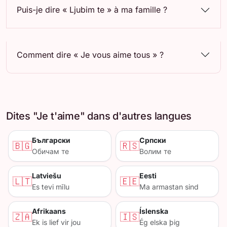
Puis-je dire « Ljubim te » à ma famille ?
Comment dire « Je vous aime tous » ?
Dites "Je t'aime" dans d'autres langues
Български
Српски
🇧🇬
🇷🇸
Обичам те
Волим те
Latviešu
Eesti
🇱🇹
🇪🇪
Es tevi mīlu
Ma armastan sind
Afrikaans
Íslenska
🇿🇦
🇮🇸
Ek is lief vir jou
Ég elska þig