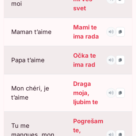
moi
svet
Mami te
Maman t’aime
ima rada
Očka te
Papa t’aime
ima rad
Draga
Mon chéri, je
moja,
t’aime
ljubim te
Pogrešam
Tu me
te,
manques, mon