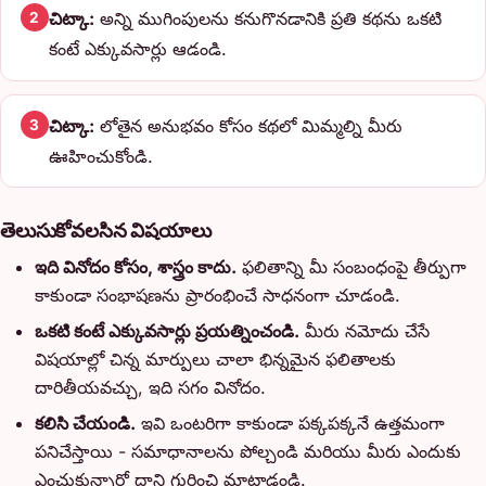
చిట్కా:
అన్ని ముగింపులను కనుగొనడానికి ప్రతి కథను ఒకటి
2
కంటే ఎక్కువసార్లు ఆడండి.
చిట్కా:
లోతైన అనుభవం కోసం కథలో మిమ్మల్ని మీరు
3
ఊహించుకోండి.
తెలుసుకోవలసిన విషయాలు
ఇది వినోదం కోసం, శాస్త్రం కాదు.
ఫలితాన్ని మీ సంబంధంపై తీర్పుగా
కాకుండా సంభాషణను ప్రారంభించే సాధనంగా చూడండి.
ఒకటి కంటే ఎక్కువసార్లు ప్రయత్నించండి.
మీరు నమోదు చేసే
విషయాల్లో చిన్న మార్పులు చాలా భిన్నమైన ఫలితాలకు
దారితీయవచ్చు, ఇది సగం వినోదం.
కలిసి చేయండి.
ఇవి ఒంటరిగా కాకుండా పక్కపక్కనే ఉత్తమంగా
పనిచేస్తాయి - సమాధానాలను పోల్చండి మరియు మీరు ఎందుకు
ఎంచుకున్నారో దాని గురించి మాట్లాడండి.