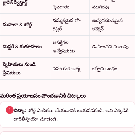
క్లాసిక్ స్వీట్హార్ట్
శృంగారం
ముగింపు
నమ్మకమైన గో-
ఉద్వేగభరితమైన
మసాలా & బోల్డ్
గెట్టర్
కనెక్షన్
ఆసక్తిగల
మిస్టరీ & కుతూహలం
ఊహించని మలుపు
అన్వేషకుడు
స్నేహితులు నుండి
సహాయక ఆత్మ
లోతైన బంధం
ప్రేమికులు
మరింత ప్రయోజనం పొందడానికి చిట్కాలు
చిట్కా:
బోల్డ్ ఎంపికలు చేయడానికి బయపడకండి; అవి ఎక్కడికి
1
దారితీస్తాయో చూడండి!