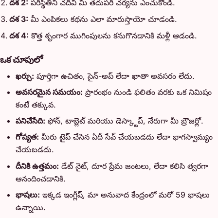
దశ 2:
పరిస్థితిని చదివి మీ తదుపరి చర్యను ఎంచుకోండి.
దశ 3:
మీ ఎంపికలు కథను ఎలా మారుస్తాయో చూడండి.
దశ 4:
కొత్త శృంగార ముగింపులను కనుగొనడానికి మళ్లీ ఆడండి.
ఒక చూపులో
ఖర్చు:
పూర్తిగా ఉచితం, సైన్-అప్ లేదా ఖాతా అవసరం లేదు.
అవసరమైన సమయం:
ప్రారంభం నుండి ఫలితం వరకు ఒక నిమిషం
కంటే తక్కువ.
పనిచేసేది:
ఫోన్, టాబ్లెట్ మరియు డెస్క్టాప్, నేరుగా మీ బ్రౌజర్లో.
గోప్యత:
మీరు టైప్ చేసిన ఏదీ సేవ్ చేయబడదు లేదా భాగస్వామ్యం
చేయబడదు.
దీనికి ఉత్తమం:
డేట్ నైట్, దూర ప్రేమ జంటలు, లేదా కలిసి త్వరగా
ఆనందించడానికి.
భాషలు:
ఇక్కడ ఇంగ్లీష్, మా అనువాద కేంద్రంలో మరో 59 భాషలు
ఉన్నాయి.