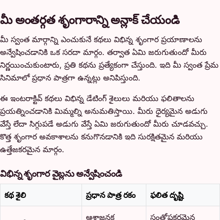
మీ అంతర్గత శృంగారాన్ని అన్లాక్ చేయండి
మీ స్వంత మార్గాన్ని ఎంచుకునే కథలు విభిన్న శృంగార ప్రయాణాలను
అన్వేషించడానికి ఒక సరదా మార్గం. తర్వాత ఏమి జరుగుతుందో మీరు
నిర్ణయించుకుంటారు, ప్రతి కథను ప్రత్యేకంగా చేస్తుంది. ఇది మీ స్వంత ప్రేమ
సినిమాలో ప్రధాన పాత్రగా ఉన్నట్లు అనిపిస్తుంది.
ఈ ఇంటరాక్టివ్ కథలు విభిన్న డేటింగ్ శైలులు మరియు ఫలితాలను
ప్రయత్నించడానికి మిమ్మల్ని అనుమతిస్తాయి. మీరు ధైర్యమైన అడుగు
వేస్తే లేదా సిగ్గుపడే అడుగు వేస్తే ఏమి జరుగుతుందో మీరు చూడవచ్చు.
కొత్త శృంగార అవకాశాలను కనుగొనడానికి ఇది సురక్షితమైన మరియు
ఉత్తేజకరమైన మార్గం.
విభిన్న శృంగార వైబ్లను అన్వేషించండి
కథ శైలి
ప్రధాన పాత్ర రకం
ఫలిత దృష్టి
ఆశాజనక
సంతోషకరమైన