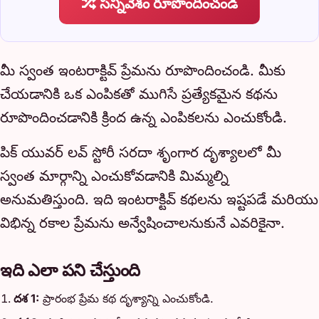
సన్నివేశం రూపొందించండి
మీ స్వంత ఇంటరాక్టివ్ ప్రేమను రూపొందించండి. మీకు
చేయడానికి ఒక ఎంపికతో ముగిసే ప్రత్యేకమైన కథను
రూపొందించడానికి క్రింద ఉన్న ఎంపికలను ఎంచుకోండి.
పిక్ యువర్ లవ్ స్టోరీ సరదా శృంగార దృశ్యాలలో మీ
స్వంత మార్గాన్ని ఎంచుకోవడానికి మిమ్మల్ని
అనుమతిస్తుంది. ఇది ఇంటరాక్టివ్ కథలను ఇష్టపడే మరియు
విభిన్న రకాల ప్రేమను అన్వేషించాలనుకునే ఎవరికైనా.
ఇది ఎలా పని చేస్తుంది
దశ 1:
ప్రారంభ ప్రేమ కథ దృశ్యాన్ని ఎంచుకోండి.