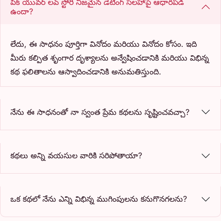
పిక్ యువర్ లవ్ స్టోరీ నిజమైన డేటింగ్ సలహాపై ఆధారపడి
ఉందా?
లేదు, ఈ సాధనం పూర్తిగా వినోదం మరియు వినోదం కోసం. ఇది
మీరు కల్పిత శృంగార దృశ్యాలను అన్వేషించడానికి మరియు విభిన్న
కథ ఫలితాలను ఆస్వాదించడానికి అనుమతిస్తుంది.
నేను ఈ సాధనంతో నా స్వంత ప్రేమ కథలను సృష్టించవచ్చా?
కథలు అన్ని వయసుల వారికి సరిపోతాయా?
ఒక కథలో నేను ఎన్ని విభిన్న ముగింపులను కనుగొనగలను?