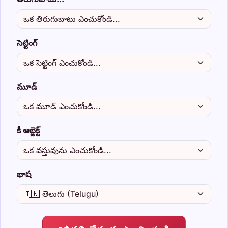
సెట్టింగ్
మూడ్
కీ ఆబ్జెక్ట్
భాష