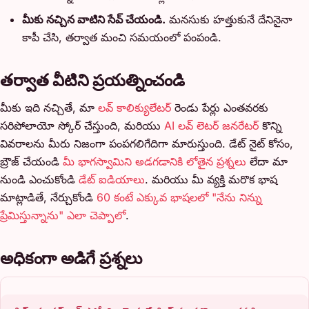
మీకు నచ్చిన వాటిని సేవ్ చేయండి.
మనసుకు హత్తుకునే దేనినైనా
కాపీ చేసి, తర్వాత మంచి సమయంలో పంపండి.
తర్వాత వీటిని ప్రయత్నించండి
మీకు ఇది నచ్చితే, మా
లవ్ కాలిక్యులేటర్
రెండు పేర్లు ఎంతవరకు
సరిపోలాయో స్కోర్ చేస్తుంది, మరియు
AI లవ్ లెటర్ జనరేటర్
కొన్ని
వివరాలను మీరు నిజంగా పంపగలిగేదిగా మారుస్తుంది. డేట్ నైట్ కోసం,
బ్రౌజ్ చేయండి
మీ భాగస్వామిని అడగడానికి లోతైన ప్రశ్నలు
లేదా మా
నుండి ఎంచుకోండి
డేట్ ఐడియాలు
. మరియు మీ వ్యక్తి మరొక భాష
మాట్లాడితే, నేర్చుకోండి
60 కంటే ఎక్కువ భాషలలో "నేను నిన్ను
ప్రేమిస్తున్నాను" ఎలా చెప్పాలో
.
అధికంగా అడిగే ప్రశ్నలు