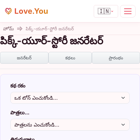
Love.You
🇮🇳
హోమ్
పిక్క్-యూర్-స్టోరీ జనరేటర్
పిక్క్-యూర్-స్టోరీ జనరేటర్
జనరేటర్
కథలు
ప్రారంభం
కథ రకం
పాత్రలు...
తిరుగుబాటు...