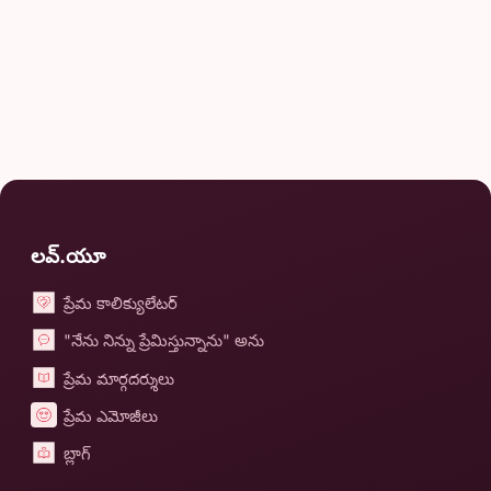
లవ్.యూ
ప్రేమ కాలిక్యులేటర్
"నేను నిన్ను ప్రేమిస్తున్నాను" అను
ప్రేమ మార్గదర్శులు
ప్రేమ ఎమోజీలు
బ్లాగ్