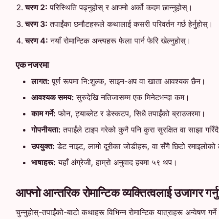
चरण 2:
परिस्थिति पढ्नुहोस् र आफ्नो अर्को कदम छान्नुहोस्।
चरण 3:
तपाईंका छनौटहरूले कथालाई कसरी परिवर्तन गर्छ हेर्नुहोस्।
चरण 4:
नयाँ रोमान्टिक अन्त्यहरू फेला पार्न फेरि खेल्नुहोस्।
एक नजरमा
लागत:
पूर्ण रूपमा नि:शुल्क, साइन-अप वा खाता आवश्यक छैन।
आवश्यक समय:
सुरुदेखि नतिजासम्म एक मिनेटभन्दा कम।
काम गर्ने:
फोन, ट्याब्लेट र डेस्कटप, सिधै तपाईंको ब्राउजरमा।
गोपनीयता:
तपाईंले टाइप गरेको कुनै पनि कुरा सुरक्षित वा साझा गरिँ
उपयुक्त:
डेट नाइट, लामो दूरीका जोडीहरू, वा सँगै छिटो रमाइलोको
भाषाहरू:
यहाँ अंग्रेजी, हाम्रो अनुवाद हबमा ५९ थप।
आफ्नो आन्तरिक रोमान्टिक व्यक्तित्वलाई उजागर गर्नु
चुन्नुहोस्-तपाईंको-बाटो कथाहरू विभिन्न रोमान्टिक यात्राहरू अन्वेषण गर्