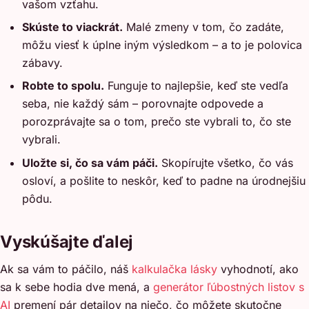
vašom vzťahu.
Skúste to viackrát.
Malé zmeny v tom, čo zadáte,
môžu viesť k úplne iným výsledkom – a to je polovica
zábavy.
Robte to spolu.
Funguje to najlepšie, keď ste vedľa
seba, nie každý sám – porovnajte odpovede a
porozprávajte sa o tom, prečo ste vybrali to, čo ste
vybrali.
Uložte si, čo sa vám páči.
Skopírujte všetko, čo vás
osloví, a pošlite to neskôr, keď to padne na úrodnejšiu
pôdu.
Vyskúšajte ďalej
Ak sa vám to páčilo, náš
kalkulačka lásky
vyhodnotí, ako
sa k sebe hodia dve mená, a
generátor ľúbostných listov s
AI
premení pár detailov na niečo, čo môžete skutočne