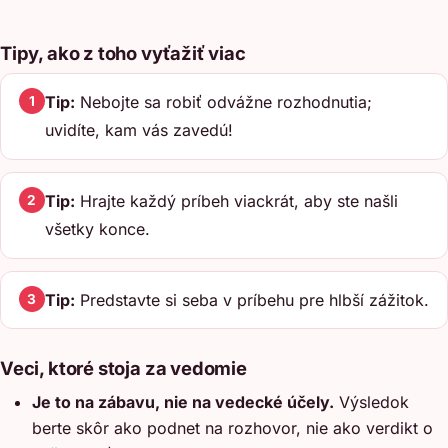
Tipy, ako z toho vyťažiť viac
Tip:
Nebojte sa robiť odvážne rozhodnutia;
1
uvidíte, kam vás zavedú!
Tip:
Hrajte každý príbeh viackrát, aby ste našli
2
všetky konce.
Tip:
Predstavte si seba v príbehu pre hlbší zážitok.
3
Veci, ktoré stoja za vedomie
Je to na zábavu, nie na vedecké účely.
Výsledok
berte skôr ako podnet na rozhovor, nie ako verdikt o