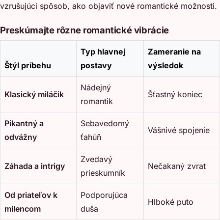
vzrušujúci spôsob, ako objaviť nové romantické možnosti.
Preskúmajte rôzne romantické vibrácie
Typ hlavnej
Zameranie na
Štýl príbehu
postavy
výsledok
Nádejný
Klasický miláčik
Šťastný koniec
romantik
Pikantný a
Sebavedomý
Vášnivé spojenie
odvážny
ťahúň
Zvedavý
Záhada a intrigy
Nečakaný zvrat
prieskumník
Od priateľov k
Podporujúca
Hlboké puto
milencom
duša