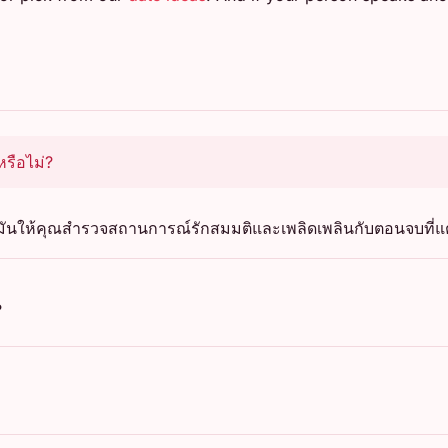
รือไม่?
นั้น มันให้คุณสำรวจสถานการณ์รักสมมติและเพลิดเพลินกับตอนจบที่แ
?