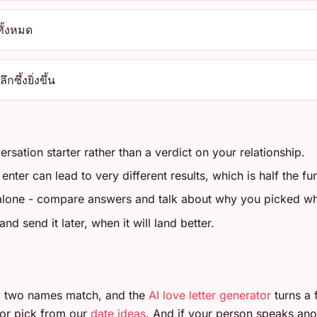
ทั้งหมด
ซึ้งยิ่งขึ้น
ersation starter rather than a verdict on your relationship.
ter can lead to very different results, which is half the fu
 alone - compare answers and talk about why you picked wh
d send it later, when it will land better.
 two names match, and the
AI love letter generator
turns a 
or pick from our
date ideas
. And if your person speaks ano