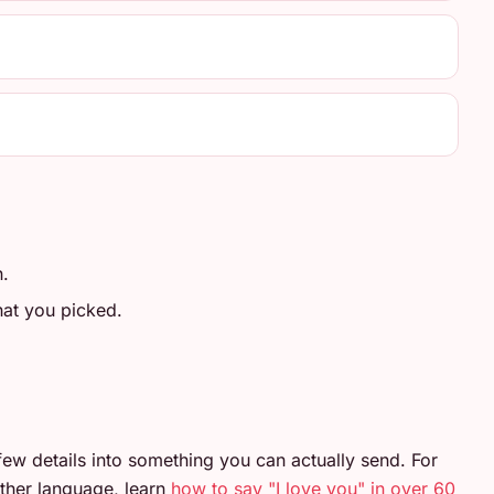
n.
at you picked.
few details into something you can actually send. For
ther language, learn
how to say "I love you" in over 60