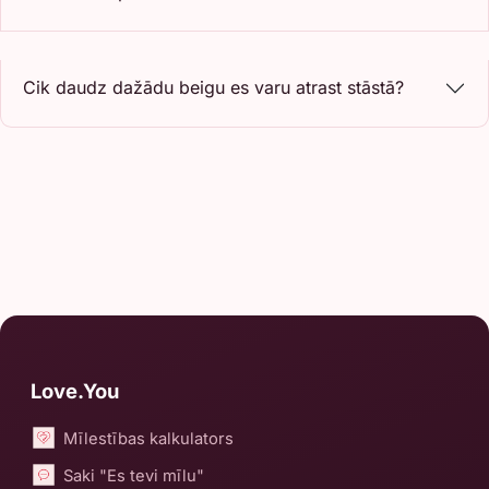
Cik daudz dažādu beigu es varu atrast stāstā?
Love.You
Mīlestības kalkulators
Saki "Es tevi mīlu"