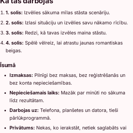
Kā tas darbojas
1. solis:
Izvēlies sākuma mīlas stāsta scenāriju.
2. solis:
Izlasi situāciju un izvēlies savu nākamo rīcību.
3. solis:
Redzi, kā tavas izvēles maina stāstu.
4. solis:
Spēlē vēlreiz, lai atrastu jaunas romantiskas
beigas.
Īsumā
Izmaksas:
Pilnīgi bez maksas, bez reģistrēšanās un
bez konta nepieciešamības.
Nepieciešamais laiks:
Mazāk par minūti no sākuma
līdz rezultātam.
Darbojas uz:
Telefona, planšetes un datora, tieši
pārlūkprogrammā.
Privātums:
Nekas, ko ierakstāt, netiek saglabāts vai