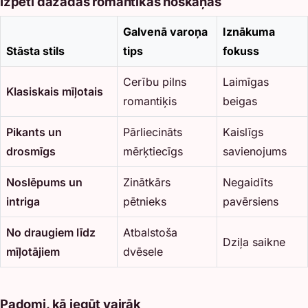
Izpēti dažādas romantikas noskaņas
Galvenā varoņa
Iznākuma
Stāsta stils
tips
fokuss
Cerību pilns
Laimīgas
Klasiskais mīļotais
romantiķis
beigas
Pikants un
Pārliecināts
Kaislīgs
drosmīgs
mērķtiecīgs
savienojums
Noslēpums un
Zinātkārs
Negaidīts
intriga
pētnieks
pavērsiens
No draugiem līdz
Atbalstoša
Dziļa saikne
mīļotājiem
dvēsele
Padomi, kā iegūt vairāk