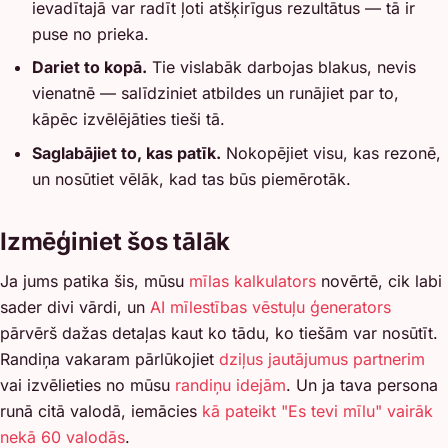
ievadītajā var radīt ļoti atšķirīgus rezultātus — tā ir
puse no prieka.
Dariet to kopā.
Tie vislabāk darbojas blakus, nevis
vienatnē — salīdziniet atbildes un runājiet par to,
kāpēc izvēlējāties tieši tā.
Saglabājiet to, kas patīk.
Nokopējiet visu, kas rezonē,
un nosūtiet vēlāk, kad tas būs piemērotāk.
Izmēģiniet šos tālāk
Ja jums patika šis, mūsu
mīlas kalkulators
novērtē, cik labi
sader divi vārdi, un
AI mīlestības vēstuļu ģenerators
pārvērš dažas detaļas kaut ko tādu, ko tiešām var nosūtīt.
Randiņa vakaram pārlūkojiet
dziļus jautājumus partnerim
vai izvēlieties no mūsu
randiņu idejām
. Un ja tava persona
runā citā valodā, iemācies
kā pateikt "Es tevi mīlu" vairāk
nekā 60 valodās
.