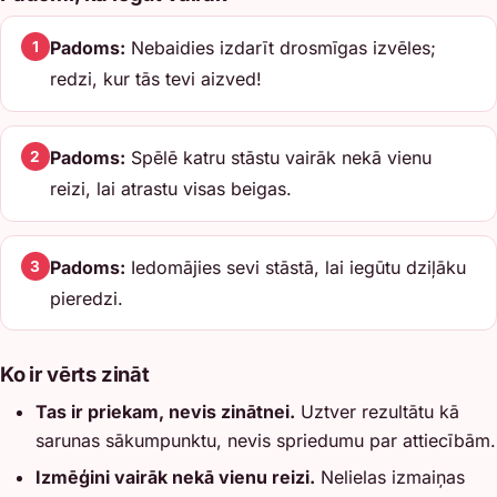
Padoms:
Nebaidies izdarīt drosmīgas izvēles;
1
redzi, kur tās tevi aizved!
Padoms:
Spēlē katru stāstu vairāk nekā vienu
2
reizi, lai atrastu visas beigas.
Padoms:
Iedomājies sevi stāstā, lai iegūtu dziļāku
3
pieredzi.
Ko ir vērts zināt
Tas ir priekam, nevis zinātnei.
Uztver rezultātu kā
sarunas sākumpunktu, nevis spriedumu par attiecībām.
Izmēģini vairāk nekā vienu reizi.
Nelielas izmaiņas