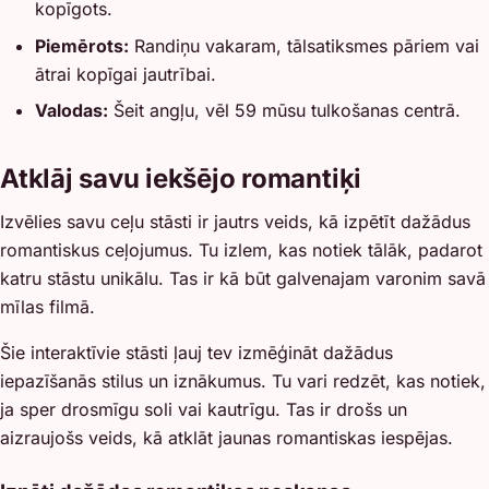
kopīgots.
Piemērots:
Randiņu vakaram, tālsatiksmes pāriem vai
ātrai kopīgai jautrībai.
Valodas:
Šeit angļu, vēl 59 mūsu tulkošanas centrā.
Atklāj savu iekšējo romantiķi
Izvēlies savu ceļu stāsti ir jautrs veids, kā izpētīt dažādus
romantiskus ceļojumus. Tu izlem, kas notiek tālāk, padarot
katru stāstu unikālu. Tas ir kā būt galvenajam varonim savā
mīlas filmā.
Šie interaktīvie stāsti ļauj tev izmēģināt dažādus
iepazīšanās stilus un iznākumus. Tu vari redzēt, kas notiek,
ja sper drosmīgu soli vai kautrīgu. Tas ir drošs un
aizraujošs veids, kā atklāt jaunas romantiskas iespējas.