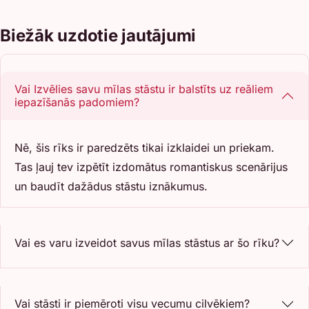
Biežāk uzdotie jautājumi
Vai Izvēlies savu mīlas stāstu ir balstīts uz reāliem
iepazīšanās padomiem?
Nē, šis rīks ir paredzēts tikai izklaidei un priekam.
Tas ļauj tev izpētīt izdomātus romantiskus scenārijus
un baudīt dažādus stāstu iznākumus.
Vai es varu izveidot savus mīlas stāstus ar šo rīku?
Vai stāsti ir piemēroti visu vecumu cilvēkiem?