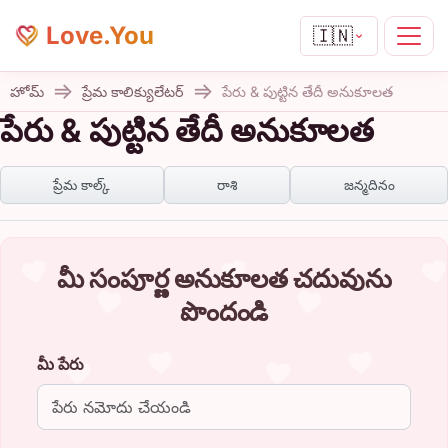
Love.You
🇮🇳
హోమ్
ప్రేమ కాలిక్యులేటర్
పేరు & పుట్టిన తేదీ అనుకూలత
పేరు & పుట్టిన తేదీ అనుకూలత
ప్రేమ కాల్క్
రాశి
జన్మదినం
మీ సంపూర్ణ అనుకూలత చదువును
పొందండి
మీ పేరు