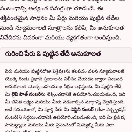
సంబంధాన్ని అత్యంత సమగ్రంగా చూడండి. ఈ
శక్తివంతమైన సాధనం మీ పేర్లు మరియు పుట్టిన తేదీల
నుండి న్యూమరాలజీ సూత్రాలను కలిపి, మీ అనుకూలత
నివేదికను వివరంగా మరియు వ్యక్తిగతంగా అందిస్తుంది.
గురించి పేరు & పుట్టిన తేదీ అనుకూలత
పేరు మరియు పుట్టినరోజు విశ్లేషణను కలపడం వలన న్యూమరాలజీ
యొక్క రెండు ప్రధాన స్తంభాలను విలీనం చేయడం ద్వారా సంబంధ
అనుకూలత యొక్క బహుముఖ వీక్షణ లభిస్తుంది. మీ పుట్టిన తేదీ
మీ
లైఫ్ పాత్ నంబర్
ను లెక్కించడానికి ఉపయోగించబడుతుంది, ఇది
మీ జీవిత లక్ష్యం మరియు మీరు నడవాల్సిన మార్గాన్ని వెల్లడిస్తుంది.
అదే సమయంలో, మీ పూర్తి పేరు మీ
డెస్టినీ నంబర్
(లేదా ఎక్స్ప్రెషన్
నంబర్)ని నిర్ణయించడానికి ఉపయోగించబడుతుంది, ఇది మీ ప్రతిభ,
సామర్థ్యాలు మరియు మీరు ప్రపంచంలో మిమ్మల్ని మీరు ఎలా