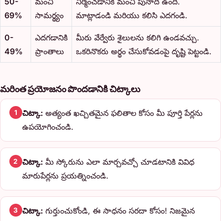
50-
మంచి
నిర్మించడానికి మంచి పునాది ఉంది.
69%
సామర్థ్యం
మాట్లాడండి మరియు కలిసి ఎదగండి.
0-
ఎదగడానికి
మీరు వేర్వేరు శైలులను కలిగి ఉండవచ్చు.
49%
ప్రాంతాలు
ఒకరినొకరు అర్థం చేసుకోవడంపై దృష్టి పెట్టండి.
మరింత ప్రయోజనం పొందడానికి చిట్కాలు
చిట్కా:
అత్యంత ఖచ్చితమైన ఫలితాల కోసం మీ పూర్తి పేర్లను
1
ఉపయోగించండి.
చిట్కా:
మీ స్కోరును ఎలా మార్చవచ్చో చూడటానికి వివిధ
2
మారుపేర్లను ప్రయత్నించండి.
చిట్కా:
గుర్తుంచుకోండి, ఈ సాధనం సరదా కోసం! నిజమైన
3