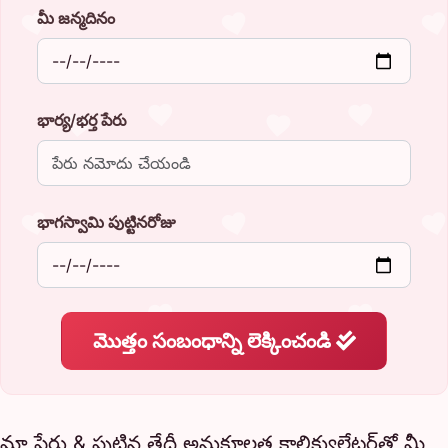
మీ జన్మదినం
భార్య/భర్త పేరు
భాగస్వామి పుట్టినరోజు
మొత్తం సంబంధాన్ని లెక్కించండి
మా పేరు & పుట్టిన తేదీ అనుకూలత కాలిక్యులేటర్‌తో మీ