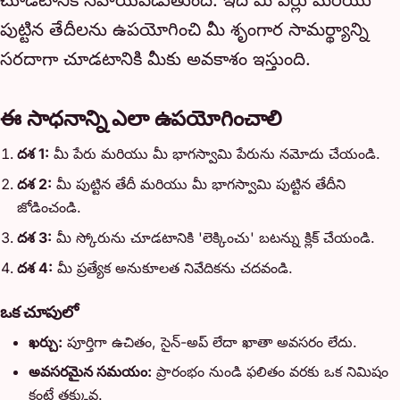
పుట్టిన తేదీలను ఉపయోగించి మీ శృంగార సామర్థ్యాన్ని
సరదాగా చూడటానికి మీకు అవకాశం ఇస్తుంది.
ఈ సాధనాన్ని ఎలా ఉపయోగించాలి
దశ 1:
మీ పేరు మరియు మీ భాగస్వామి పేరును నమోదు చేయండి.
దశ 2:
మీ పుట్టిన తేదీ మరియు మీ భాగస్వామి పుట్టిన తేదీని
జోడించండి.
దశ 3:
మీ స్కోరును చూడటానికి 'లెక్కించు' బటన్ను క్లిక్ చేయండి.
దశ 4:
మీ ప్రత్యేక అనుకూలత నివేదికను చదవండి.
ఒక చూపులో
ఖర్చు:
పూర్తిగా ఉచితం, సైన్-అప్ లేదా ఖాతా అవసరం లేదు.
అవసరమైన సమయం:
ప్రారంభం నుండి ఫలితం వరకు ఒక నిమిషం
కంటే తక్కువ.