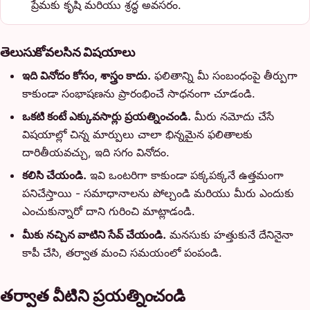
ప్రేమకు కృషి మరియు శ్రద్ధ అవసరం.
తెలుసుకోవలసిన విషయాలు
ఇది వినోదం కోసం, శాస్త్రం కాదు.
ఫలితాన్ని మీ సంబంధంపై తీర్పుగా
కాకుండా సంభాషణను ప్రారంభించే సాధనంగా చూడండి.
ఒకటి కంటే ఎక్కువసార్లు ప్రయత్నించండి.
మీరు నమోదు చేసే
విషయాల్లో చిన్న మార్పులు చాలా భిన్నమైన ఫలితాలకు
దారితీయవచ్చు, ఇది సగం వినోదం.
కలిసి చేయండి.
ఇవి ఒంటరిగా కాకుండా పక్కపక్కనే ఉత్తమంగా
పనిచేస్తాయి - సమాధానాలను పోల్చండి మరియు మీరు ఎందుకు
ఎంచుకున్నారో దాని గురించి మాట్లాడండి.
మీకు నచ్చిన వాటిని సేవ్ చేయండి.
మనసుకు హత్తుకునే దేనినైనా
కాపీ చేసి, తర్వాత మంచి సమయంలో పంపండి.
తర్వాత వీటిని ప్రయత్నించండి