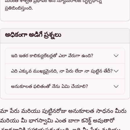
మరింత శాశ్వత ప్రభావం అనే న్యూమరాలజీ దృక్పథాన్ని
ప్రతిబింబిస్తుంది.
అధికంగా అడిగే ప్రశ్నలు
ఇది ఇతర కాలిక్యులేటర్లతో ఎలా వేరుగా ఉంది?
ఎది ఎక్కువ ముఖ్యమైనది, నా పేరు లేదా నా పుట్టిన తేదీ?
అనుకూలత ఫలితంతో నేను ఏమి చేయాలి?
మా పేరు మరియు పుట్టినరోజు అనుకూలత సాధనం మీరు
మరియు మీ భాగస్వామి ఎంత బాగా కనెక్ట్ అవుతారో
చూడటానికి సహాయపడుతుంది. ఇది మీ పేర్లు మరియు