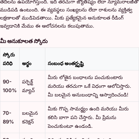
తేదీలను ఉపయోగిస్తుంది. ఇది తరచుగా జ్యోతిష్యం లేదా న్యూమరాలజీతో
ముడిపడి ఉంటుంది. ఈ వ్యవస్థలు సంఖ్యలను లేదా రాశులను వ్యక్తిత్వ
లక్షణాలతో ముడిపెడతాయి. మీకు ప్రత్యేకమైన అనుకూలత రీడింగ్
ఇవ్వడానికి మేము ఈ ఆలోచనలను కలుపుతాము.
మీ అనుకూలత స్కోరు
స్కోరు
పరిధి
అర్థం
సంబంధ అంతర్దృష్టి
మీరు లోతైన బంధాలను పంచుకుంటారు
90-
పర్ఫెక్ట్
మరియు తరచుగా ఒకే విధంగా ఆలోచిస్తారు.
100%
మ్యాచ్
మీ బలమైన అనుబంధాన్ని ఆస్వాదించండి!
మీకు గొప్ప సామర్థ్యం ఉంది మరియు మీరు
70-
బలమైన
కలిసి బాగా పని చేస్తారు. మీ ప్రేమను
89%
కనెక్షన్
పెంచుకుంటూ ఉండండి.