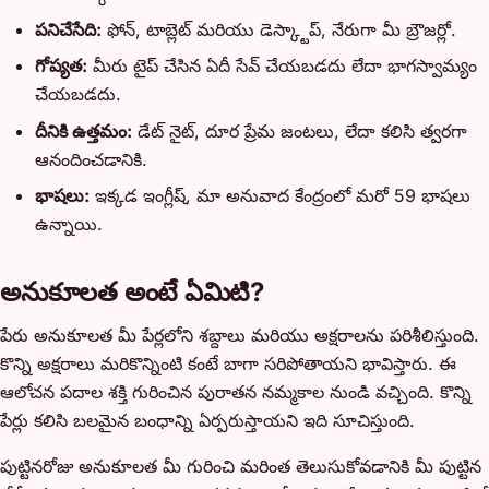
పనిచేసేది:
ఫోన్, టాబ్లెట్ మరియు డెస్క్టాప్, నేరుగా మీ బ్రౌజర్లో.
గోప్యత:
మీరు టైప్ చేసిన ఏదీ సేవ్ చేయబడదు లేదా భాగస్వామ్యం
చేయబడదు.
దీనికి ఉత్తమం:
డేట్ నైట్, దూర ప్రేమ జంటలు, లేదా కలిసి త్వరగా
ఆనందించడానికి.
భాషలు:
ఇక్కడ ఇంగ్లీష్, మా అనువాద కేంద్రంలో మరో 59 భాషలు
ఉన్నాయి.
అనుకూలత అంటే ఏమిటి?
పేరు అనుకూలత మీ పేర్లలోని శబ్దాలు మరియు అక్షరాలను పరిశీలిస్తుంది.
కొన్ని అక్షరాలు మరికొన్నింటి కంటే బాగా సరిపోతాయని భావిస్తారు. ఈ
ఆలోచన పదాల శక్తి గురించిన పురాతన నమ్మకాల నుండి వచ్చింది. కొన్ని
పేర్లు కలిసి బలమైన బంధాన్ని ఏర్పరుస్తాయని ఇది సూచిస్తుంది.
పుట్టినరోజు అనుకూలత మీ గురించి మరింత తెలుసుకోవడానికి మీ పుట్టిన