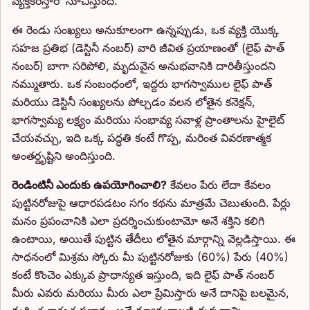
వ్యక్తీకరిస్తారో సూచిస్తుంది.
ఈ రెండు సంఖ్యలు అనుకూలంగా ఉన్నప్పుడు, ఒక వ్యక్తి యొక్క
సహజ ప్రతిభ (డెస్టినీ నంబర్) వారి జీవిత ప్రయాణంతో (లైఫ్ పాత్
నంబర్) బాగా సరిపోలి, మృదువైన అనుభవానికి దారితీస్తుందని
నమ్ముతారు. ఒక సంబంధంలో, ఇద్దరు భాగస్వాముల లైఫ్ పాత్
మరియు డెస్టినీ సంఖ్యలను పోల్చడం వలన లోతైన కనెక్షన్,
భాగస్వామ్య లక్ష్యం మరియు సంభావ్య సవాళ్ల ప్రాంతాలను హైలైట్
చేయవచ్చు, ఇది ఒక్క పద్ధతి కంటే గొప్ప, మరింత వివరణాత్మక
అంతర్దృష్టిని అందిస్తుంది.
రెండింటినీ ఎందుకు ఉపయోగించాలి?
కేవలం పేరు లేదా కేవలం
పుట్టినరోజుపై ఆధారపడటం సగం కథను మాత్రమే చెబుతుంది. పేర్లు
మనం ప్రపంచానికి ఎలా ప్రదర్శించుకుంటామో అనే శక్తిని కలిగి
ఉంటాయి, అయితే పుట్టిన తేదీలు లోతైన మార్గాన్ని వెల్లడిస్తాయి. ఈ
సాధనంలో మిశ్రమ స్కోరు మీ పుట్టినరోజుకు (60%) పేరు (40%)
కంటే కొంచెం ఎక్కువ ప్రాధాన్యత ఇస్తుంది, ఇది లైఫ్ పాత్ నంబర్
మీరు ఎవరు మరియు మీరు ఎలా ప్రేమిస్తారు అనే దానిపై బలమైన,