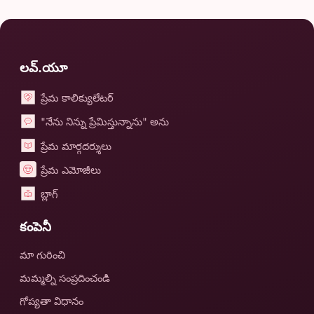
లవ్.యూ
ప్రేమ కాలిక్యులేటర్
"నేను నిన్ను ప్రేమిస్తున్నాను" అను
ప్రేమ మార్గదర్శులు
ప్రేమ ఎమోజీలు
బ్లాగ్
కంపెనీ
మా గురించి
మమ్మల్ని సంప్రదించండి
గోప్యతా విధానం