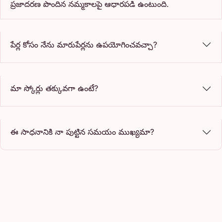
ప్రజాదరణ పొందిన నమ్మకాలపై ఆధారపడి ఉంటుంది.
పేర్ల కోసం నేను మారుపేర్లను ఉపయోగించవచ్చా?
మా స్కోర్లు తక్కువగా ఉంటే?
ఈ సాధనానికి నా పుట్టిన సమయం ముఖ్యమా?