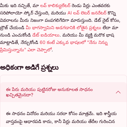
మీకు ఇది నచ్చితే, మా
లవ్ కాలిక్యులేటర్
రెండు పేర్లు ఎంతవరకు
సరిపోలాయో స్కోర్ చేస్తుంది, మరియు
AI లవ్ లెటర్ జనరేటర్
కొన్ని
వివరాలను మీరు నిజంగా పంపగలిగేదిగా మారుస్తుంది. డేట్ నైట్ కోసం,
బ్రౌజ్ చేయండి
మీ భాగస్వామిని అడగడానికి లోతైన ప్రశ్నలు
లేదా మా
నుండి ఎంచుకోండి
డేట్ ఐడియాలు
. మరియు మీ వ్యక్తి మరొక భాష
మాట్లాడితే, నేర్చుకోండి
60 కంటే ఎక్కువ భాషలలో "నేను నిన్ను
ప్రేమిస్తున్నాను" ఎలా చెప్పాలో
.
అధికంగా అడిగే ప్రశ్నలు
ఈ పేరు మరియు పుట్టినరోజు అనుకూలత సాధనం
ఖచ్చితమైనదా?
ఈ సాధనం వినోదం మరియు సరదా కోసం మాత్రమే. ఇది శాస్త్రీయ
వాస్తవంపై ఆధారపడి కాదు, కానీ పేర్లు మరియు తేదీల గురించిన