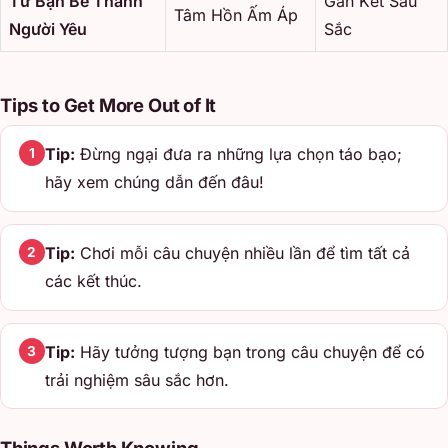
Từ Bạn Bè Thành
Gắn Kết Sâu
Tâm Hồn Ấm Áp
Người Yêu
Sắc
Tips to Get More Out of It
Tip:
Đừng ngại đưa ra những lựa chọn táo bạo;
1
hãy xem chúng dẫn đến đâu!
Tip:
Chơi mỗi câu chuyện nhiều lần để tìm tất cả
2
các kết thúc.
Tip:
Hãy tưởng tượng bạn trong câu chuyện để có
3
trải nghiệm sâu sắc hơn.