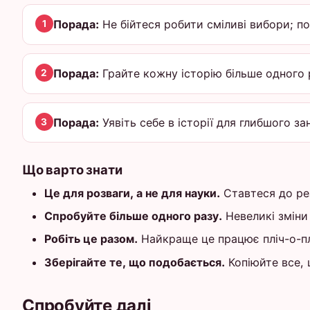
Порада:
Не бійтеся робити сміливі вибори; по
1
Порада:
Грайте кожну історію більше одного р
2
Порада:
Уявіть себе в історії для глибшого за
3
Що варто знати
Це для розваги, а не для науки.
Ставтеся до ре
Спробуйте більше одного разу.
Невеликі зміни
Робіть це разом.
Найкраще це працює пліч-о-плі
Зберігайте те, що подобається.
Копіюйте все, щ
Спробуйте далі