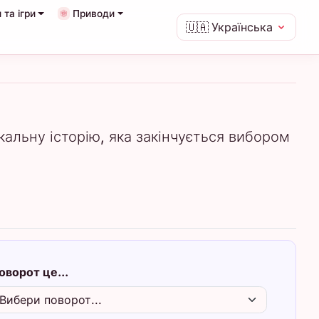
 та ігри
Приводи
🇺🇦
Українська
кальну історію, яка закінчується вибором
оворот це...