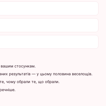
у вашим стосункам.
зних результатів — у цьому половина веселощів.
те, чому обрали те, що обрали.
оречніше.