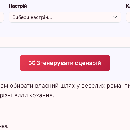
Настрій
К
Згенерувати сценарій
вам обирати власний шлях у веселих романти
різні види кохання.
ння.