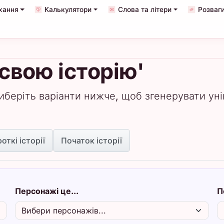
хання
Калькулятори
Слова та літери
Розваги
свою історію'
иберіть варіанти нижче, щоб згенерувати уні
откі історії
Початок історії
Персонажі це...
П