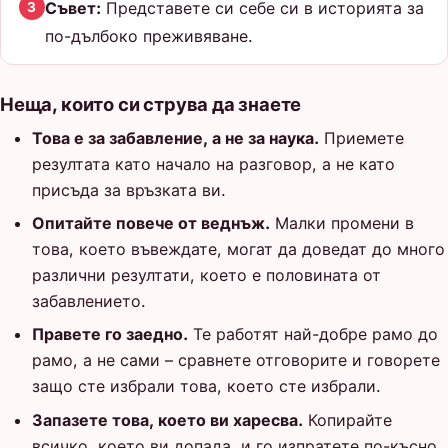
Съвет:
Представете си себе си в историята за
3
по-дълбоко преживяване.
Неща, които си струва да знаете
Това е за забавление, а не за наука.
Приемете
резултата като начало на разговор, а не като
присъда за връзката ви.
Опитайте повече от веднъж.
Малки промени в
това, което въвеждате, могат да доведат до много
различни резултати, което е половината от
забавлението.
Правете го заедно.
Те работят най-добре рамо до
рамо, а не сами – сравнете отговорите и говорете
защо сте избрали това, което сте избрали.
Запазете това, което ви харесва.
Копирайте
всичко, което ви допада, и го изпратете по-късно,