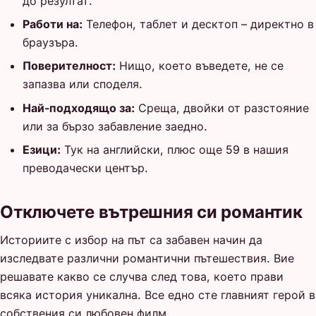
до резултат.
Работи на:
Телефон, таблет и десктоп – директно в
браузъра.
Поверителност:
Нищо, което въведете, не се
запазва или споделя.
Най-подходящо за:
Среща, двойки от разстояние
или за бързо забавление заедно.
Езици:
Тук на английски, плюс още 59 в нашия
преводачески център.
Отключете вътрешния си романтик
Историите с избор на път са забавен начин да
изследвате различни романтични пътешествия. Вие
решавате какво се случва след това, което прави
всяка история уникална. Все едно сте главният герой в
собствения си любовен филм.