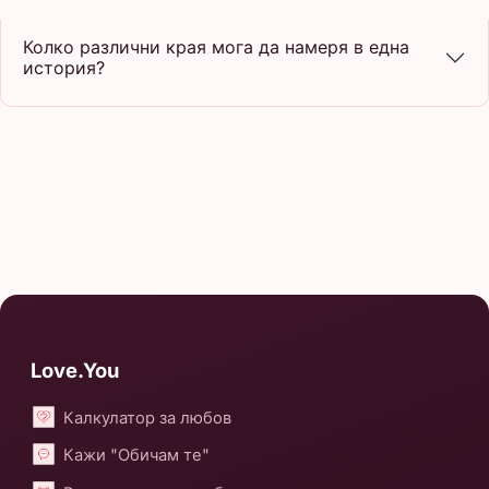
Колко различни края мога да намеря в една
история?
Love.You
Калкулатор за любов
Кажи "Обичам те"