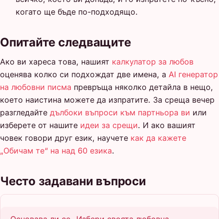
когато ще бъде по-подходящо.
Опитайте следващите
Ако ви хареса това, нашият
калкулатор за любов
оценява колко си подхождат две имена, а
AI генератор
на любовни писма
превръща няколко детайла в нещо,
което наистина можете да изпратите. За среща вечер
разгледайте
дълбоки въпроси към партньора ви
или
изберете от нашите
идеи за срещи
. И ако вашият
човек говори друг език, научете
как да кажете
„Обичам те“ на над 60 езика
.
Често задавани въпроси