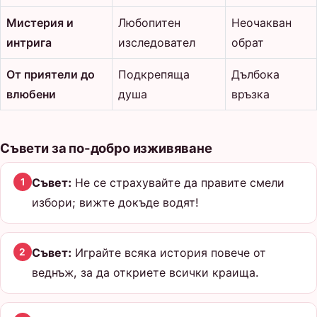
Мистерия и
Любопитен
Неочакван
интрига
изследовател
обрат
От приятели до
Подкрепяща
Дълбока
влюбени
душа
връзка
Съвети за по-добро изживяване
Съвет:
Не се страхувайте да правите смели
1
избори; вижте докъде водят!
Съвет:
Играйте всяка история повече от
2
веднъж, за да откриете всички краища.