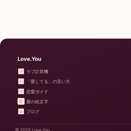
Love.You
ラブ計算機
「愛してる」の言い方
恋愛ガイド
愛の絵文字
ブログ
© 2026
Love.You