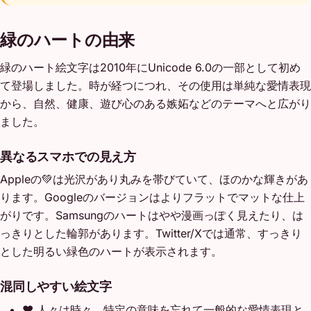
緑のハートの由来
緑のハート絵文字は2010年にUnicode 6.0の一部として初め
て登場しました。時が経つにつれ、その使用は単純な愛情表現
から、自然、健康、遊び心のある嫉妬などのテーマへと広がり
ました。
異なるスマホでの見え方
Appleの💚は光沢があり丸みを帯びていて、ほのかな輝きがあ
ります。Googleのバージョンはよりフラットでマットな仕上
がりです。Samsungのハートはやや漫画っぽく見えたり、は
っきりとした輪郭があります。Twitter/Xでは通常、すっきり
とした明るい緑色のハートが表示されます。
混同しやすい絵文字
❤️
人々は時々、特定の意味を忘れて一般的な愛情表現と