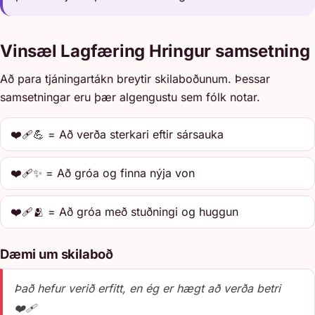
Vinsæl Lagfæring Hringur samsetning
Að para tjáningartákn breytir skilaboðunum. Þessar
samsetningar eru þær algengustu sem fólk notar.
❤️‍🩹💪 = Að verða sterkari eftir sársauka
❤️‍🩹✨ = Að gróa og finna nýja von
❤️‍🩹🫂 = Að gróa með stuðningi og huggun
Dæmi um skilaboð
Það hefur verið erfitt, en ég er hægt að verða betri
❤️‍🩹