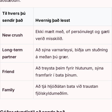
aðstæðum.
Til hvers þú
sendir það
Hvernig það lesst
Ekki mælt með, of persónulegt og gæti
New crush
verið misskilið.
Long-term
Að sýna varnarleysi, biðja um stuðning
partner
á meðan þú grær.
Að treysta þeim fyrir hlutunum, sýna
Friend
framfarir í bata þínum.
Að tjá hljóðlátan bata við traustan
Family
fjölskyldumeðlim.