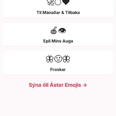
🚀🌕❤️
Til Mánaðar & Tilbaka
🍎👁️
Epli Míns Auga
🦋🤢🦋
Froskar
Sýna öll Ástar Emojis →