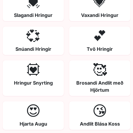
💓
💗
Slagandi Hringur
Vaxandi Hringur
💞
💕
Snúandi Hringir
Tvö Hringir
💟
🥰
Hringur Snyrting
Brosandi Andlit með
Hjörtum
😍
😘
Hjarta Augu
Andlit Blása Koss