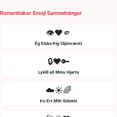
Romantískar Emoji Samsetningar
👁️❤️🫵
Ég Elska Þig (Sjónrænt)
🔒❤️🔑
Lykill að Mínu Hjarta
☁️☀️🌈
Þú Ert Mitt Sólskin