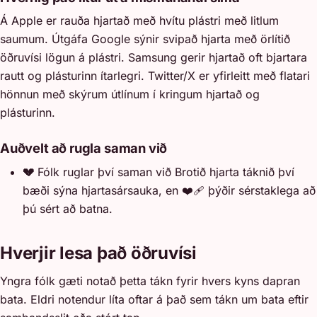
Á Apple er rauða hjartað með hvítu plástri með litlum
saumum. Útgáfa Google sýnir svipað hjarta með örlítið
öðruvísi lögun á plástri. Samsung gerir hjartað oft bjartara
rautt og plásturinn ítarlegri. Twitter/X er yfirleitt með flatari
hönnun með skýrum útlínum í kringum hjartað og
plásturinn.
Auðvelt að rugla saman við
💔
Fólk ruglar því saman við Brotið hjarta táknið því
bæði sýna hjartasársauka, en ❤️‍🩹 þýðir sérstaklega að
þú sért að batna.
Hverjir lesa það öðruvísi
Yngra fólk gæti notað þetta tákn fyrir hvers kyns dapran
bata. Eldri notendur líta oftar á það sem tákn um bata eftir