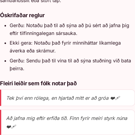
sambandsslit eða stórt tap.
Óskrifaðar reglur
Gerðu: Notaðu það til að sýna að þú sért að jafna þig
eftir tilfinningalegan sársauka.
Ekki gera: Notaðu það fyrir minniháttar líkamlega
áverka eða skrámur.
Gerðu: Sendu það til vina til að sýna stuðning við bata
þeirra.
Fleiri leiðir sem fólk notar það
Tek því enn rólega, en hjartað mitt er að gróa ❤️‍🩹
Að jafna mig eftir erfiða tíð. Finn fyrir meiri styrk núna
❤️‍🩹