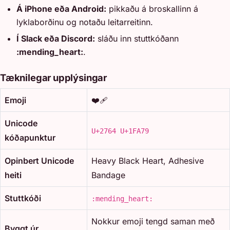
Á iPhone eða Android:
pikkaðu á broskallinn á
lyklaborðinu og notaðu leitarreitinn.
Í Slack eða Discord:
sláðu inn stuttkóðann
:mending_heart:
.
Tæknilegar upplýsingar
Emoji
❤️‍🩹
Unicode
U+2764 U+1FA79
kóðapunktur
Opinbert Unicode
Heavy Black Heart, Adhesive
heiti
Bandage
Stuttkóði
:mending_heart:
Nokkur emoji tengd saman með
Byggt úr