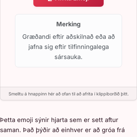
Merking
Græðandi eftir aðskilnað eða að
jafna sig eftir tilfinningalega
sársauka.
Smelltu á hnappinn hér að ofan til að afrita í klippiborðið þitt.
Þetta emoji sýnir hjarta sem er sett aftur
saman. Það þýðir að einhver er að gróa frá