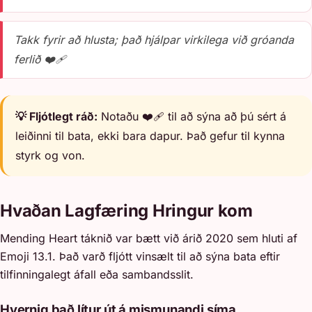
Takk fyrir að hlusta; það hjálpar virkilega við gróanda
ferlið ❤️‍🩹
💡 Fljótlegt ráð:
Notaðu ❤️‍🩹 til að sýna að þú sért á
leiðinni til bata, ekki bara dapur. Það gefur til kynna
styrk og von.
Hvaðan Lagfæring Hringur kom
Mending Heart táknið var bætt við árið 2020 sem hluti af
Emoji 13.1. Það varð fljótt vinsælt til að sýna bata eftir
tilfinningalegt áfall eða sambandsslit.
Hvernig það lítur út á mismunandi síma