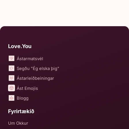
Love.You
Ástarmatsvél
Segðu "Ég elska þig"
Ástarleiðbeiningar
Ást Emojis
Blogg
Fyrirtækið
Um Okkur