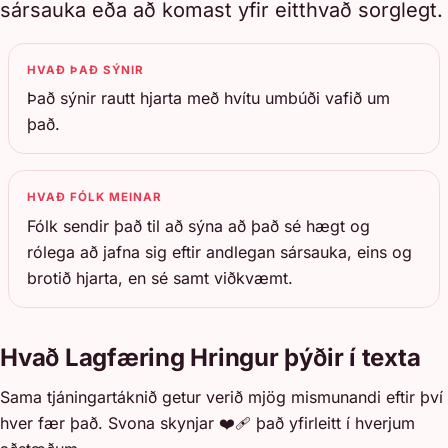
sársauka eða að komast yfir eitthvað sorglegt.
HVAÐ ÞAÐ SÝNIR
Það sýnir rautt hjarta með hvítu umbúði vafið um
það.
HVAÐ FÓLK MEINAR
Fólk sendir það til að sýna að það sé hægt og
rólega að jafna sig eftir andlegan sársauka, eins og
brotið hjarta, en sé samt viðkvæmt.
Hvað Lagfæring Hringur þýðir í texta
Sama tjáningartáknið getur verið mjög mismunandi eftir því
hver fær það. Svona skynjar ❤️‍🩹 það yfirleitt í hverjum