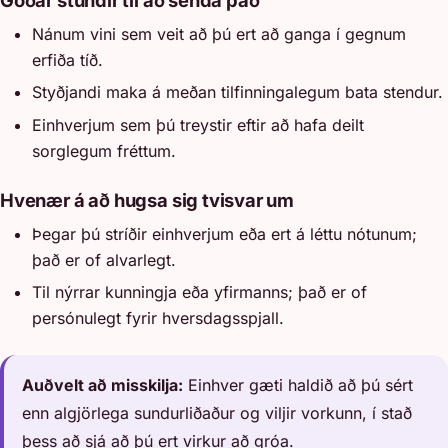
Góðar stundir til að senda það
Nánum vini sem veit að þú ert að ganga í gegnum
erfiða tíð.
Styðjandi maka á meðan tilfinningalegum bata stendur.
Einhverjum sem þú treystir eftir að hafa deilt
sorglegum fréttum.
Hvenær á að hugsa sig tvisvar um
Þegar þú stríðir einhverjum eða ert á léttu nótunum;
það er of alvarlegt.
Til nýrrar kunningja eða yfirmanns; það er of
persónulegt fyrir hversdagsspjall.
Auðvelt að misskilja:
Einhver gæti haldið að þú sért
enn algjörlega sundurliðaður og viljir vorkunn, í stað
þess að sjá að þú ert virkur að gróa.