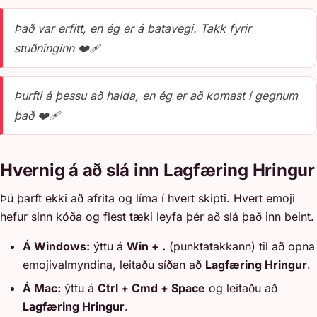
Það var erfitt, en ég er á batavegi. Takk fyrir
stuðninginn ❤️‍🩹
Þurfti á þessu að halda, en ég er að komast í gegnum
það ❤️‍🩹
Hvernig á að slá inn Lagfæring Hringur
Þú þarft ekki að afrita og líma í hvert skipti. Hvert emoji
hefur sinn kóða og flest tæki leyfa þér að slá það inn beint.
Á Windows:
ýttu á
Win + .
(punktatakkann) til að opna
emojivalmyndina, leitaðu síðan að
Lagfæring Hringur
.
Á Mac:
ýttu á
Ctrl + Cmd + Space
og leitaðu að
Lagfæring Hringur
.