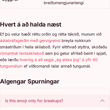
breiðumengjunartengi
Hvert á að halda næst
Ef þú velur bæði réttu orðin og rétta táknið, munum við
ástabréfagerðin með gervigreind
breyta nokkrum
smáatriðum í heila skilaboð. Fyrir eitthvað styttra, skoðaðu
rómantísk textaskilaboð
sem þú getur afritað beint í spjall,
eða lærðu
hvernig á að segja „ég elska þig“ á yfir 60
tungumálum
ef viðkomandi talar annað tungumál.
Algengar Spurningar
Is this emoji only for breakups?