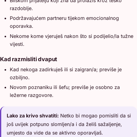
Bliskom prijatelju koji zna da prolaziš kroz teško
razdoblje.
Podržavajućem partneru tijekom emocionalnog
oporavka.
Nekome kome vjeruješ nakon što si podijelio/la tužne
vijesti.
Kad razmisliti dvaput
Kad nekoga zadirkuješ ili si zaigran/a; previše je
ozbiljno.
Novom poznaniku ili šefu; previše je osobno za
ležerne razgovore.
Lako za krivo shvatiti:
Netko bi mogao pomisliti da si
još uvijek potpuno slomljen/a i da želiš sažaljenje,
umjesto da vide da se aktivno oporavljaš.