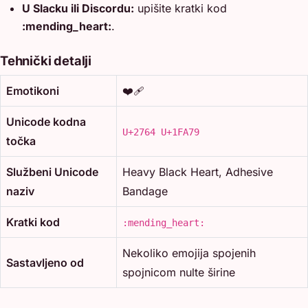
U Slacku ili Discordu:
upišite kratki kod
:mending_heart:
.
Tehnički detalji
Emotikoni
❤️‍🩹
Unicode kodna
U+2764 U+1FA79
točka
Službeni Unicode
Heavy Black Heart, Adhesive
naziv
Bandage
Kratki kod
:mending_heart:
Nekoliko emojija spojenih
Sastavljeno od
spojnicom nulte širine