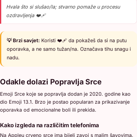
Hvala što si slušao/la; stvarno pomaže u procesu
ozdravljenja ❤️‍🩹
💡 Brzi savjet:
Koristi ❤️‍🩹 da pokažeš da si na putu
oporavka, a ne samo tužan/na. Označava tihu snagu i
nadu.
Odakle dolazi Popravlja Srce
Emoji Srce koje se popravlja dodan je 2020. godine kao
dio Emoji 13.1. Brzo je postao popularan za prikazivanje
oporavka od emocionalne boli ili prekida.
Kako izgleda na različitim telefonima
Na Appleu crveno srce ima bijeli zavoj s malim šavovima.