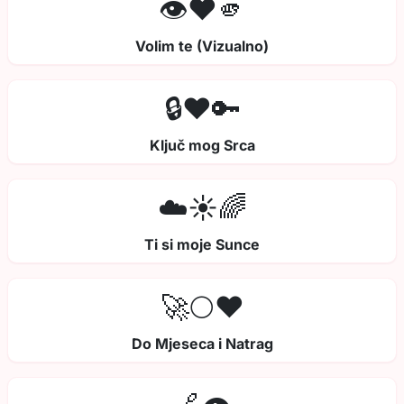
👁️❤️🫵
Volim te (Vizualno)
🔒❤️🔑
Ključ mog Srca
☁️☀️🌈
Ti si moje Sunce
🚀🌕❤️
Do Mjeseca i Natrag