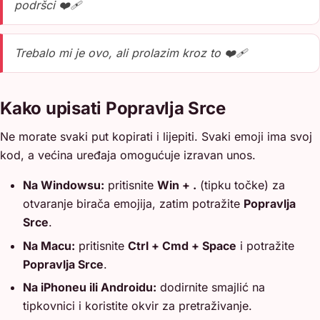
podršci ❤️‍🩹
Trebalo mi je ovo, ali prolazim kroz to ❤️‍🩹
Kako upisati Popravlja Srce
Ne morate svaki put kopirati i lijepiti. Svaki emoji ima svoj
kod, a većina uređaja omogućuje izravan unos.
Na Windowsu:
pritisnite
Win + .
(tipku točke) za
otvaranje birača emojija, zatim potražite
Popravlja
Srce
.
Na Macu:
pritisnite
Ctrl + Cmd + Space
i potražite
Popravlja Srce
.
Na iPhoneu ili Androidu:
dodirnite smajlić na
tipkovnici i koristite okvir za pretraživanje.