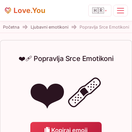
Love.You
🇭🇷
Početna
Ljubavni emotikoni
Popravlja Srce Emotikoni
❤️‍🩹 Popravlja Srce Emotikoni
❤️‍🩹
Kopiraj emoji