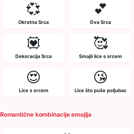
💞
💕
Okretna Srca
Dva Srca
💟
🥰
Dekoracija Srca
Smajli lice s srcem
😍
😘
Lice s srcem
Lice što puše poljubac
Romantične kombinacije emojija