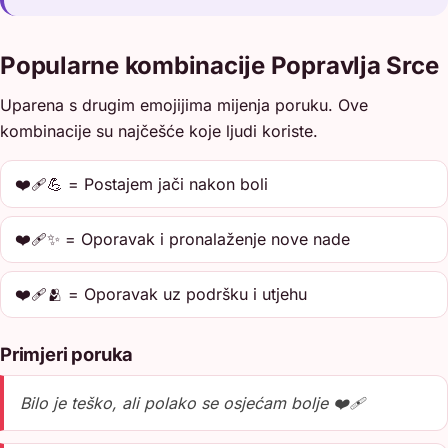
Popularne kombinacije Popravlja Srce
Uparena s drugim emojijima mijenja poruku. Ove
kombinacije su najčešće koje ljudi koriste.
❤️‍🩹💪 = Postajem jači nakon boli
❤️‍🩹✨ = Oporavak i pronalaženje nove nade
❤️‍🩹🫂 = Oporavak uz podršku i utjehu
Primjeri poruka
Bilo je teško, ali polako se osjećam bolje ❤️‍🩹