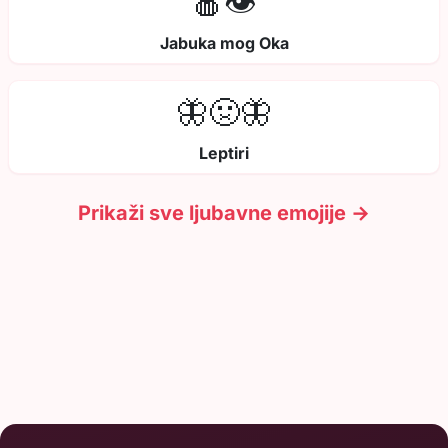
🍎👁️
Jabuka mog Oka
🦋🤢🦋
Leptiri
Prikaži sve ljubavne emojije →