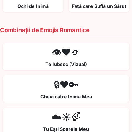
Ochi de Inimă
Față care Suflă un Sărut
Combinații de Emojis Romantice
👁️❤️🫵
Te Iubesc (Vizual)
🔒❤️🔑
Cheia către Inima Mea
☁️☀️🌈
Tu Ești Soarele Meu