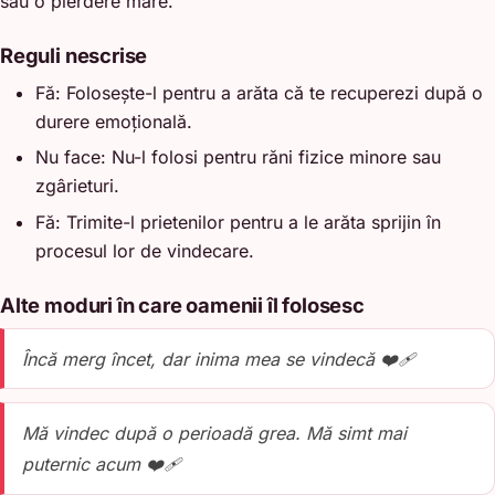
sau o pierdere mare.
Reguli nescrise
Fă: Folosește-l pentru a arăta că te recuperezi după o
durere emoțională.
Nu face: Nu-l folosi pentru răni fizice minore sau
zgârieturi.
Fă: Trimite-l prietenilor pentru a le arăta sprijin în
procesul lor de vindecare.
Alte moduri în care oamenii îl folosesc
Încă merg încet, dar inima mea se vindecă ❤️‍🩹
Mă vindec după o perioadă grea. Mă simt mai
puternic acum ❤️‍🩹