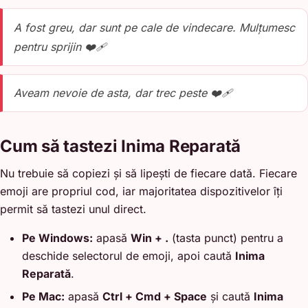
A fost greu, dar sunt pe cale de vindecare. Mulțumesc
pentru sprijin ❤️‍🩹
Aveam nevoie de asta, dar trec peste ❤️‍🩹
Cum să tastezi Inima Reparată
Nu trebuie să copiezi și să lipești de fiecare dată. Fiecare
emoji are propriul cod, iar majoritatea dispozitivelor îți
permit să tastezi unul direct.
Pe Windows:
apasă
Win + .
(tasta punct) pentru a
deschide selectorul de emoji, apoi caută
Inima
Reparată
.
Pe Mac:
apasă
Ctrl + Cmd + Space
și caută
Inima