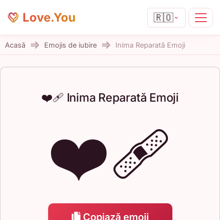
Love.You
🇷🇴
Acasă
Emojis de iubire
Inima Reparată Emoji
❤️‍🩹 Inima Reparată Emoji
❤️‍🩹
Copiază emoji