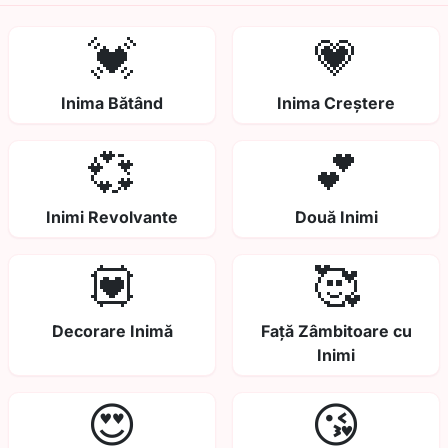
💓
💗
Inima Bătând
Inima Creștere
💞
💕
Inimi Revolvante
Două Inimi
💟
🥰
Decorare Inimă
Față Zâmbitoare cu
Inimi
😍
😘