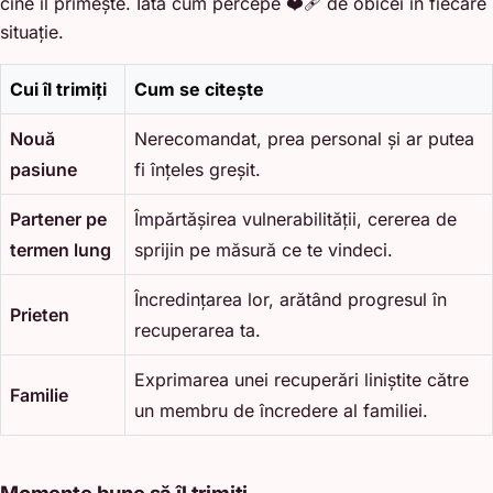
cine îl primește. Iată cum percepe ❤️‍🩹 de obicei în fiecare
situație.
Cui îl trimiți
Cum se citește
Nouă
Nerecomandat, prea personal și ar putea
pasiune
fi înțeles greșit.
Partener pe
Împărtășirea vulnerabilității, cererea de
termen lung
sprijin pe măsură ce te vindeci.
Încredințarea lor, arătând progresul în
Prieten
recuperarea ta.
Exprimarea unei recuperări liniștite către
Familie
un membru de încredere al familiei.