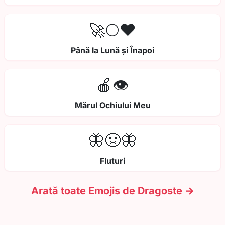
🚀🌕❤️
Până la Lună și Înapoi
🍎👁️
Mărul Ochiului Meu
🦋🤢🦋
Fluturi
Arată toate Emojis de Dragoste →