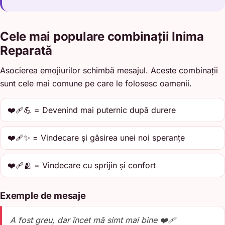
Cele mai populare combinații Inima
Reparată
Asocierea emojiurilor schimbă mesajul. Aceste combinații
sunt cele mai comune pe care le folosesc oamenii.
❤️‍🩹💪 = Devenind mai puternic după durere
❤️‍🩹✨ = Vindecare și găsirea unei noi speranțe
❤️‍🩹🫂 = Vindecare cu sprijin și confort
Exemple de mesaje
A fost greu, dar încet mă simt mai bine ❤️‍🩹