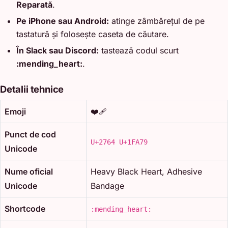
Reparată
.
Pe iPhone sau Android:
atinge zâmbărețul de pe
tastatură și folosește caseta de căutare.
În Slack sau Discord:
tastează codul scurt
:mending_heart:
.
Detalii tehnice
Emoji
❤️‍🩹
Punct de cod
U+2764 U+1FA79
Unicode
Nume oficial
Heavy Black Heart, Adhesive
Unicode
Bandage
Shortcode
:mending_heart: