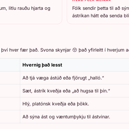
m, litlu rauðu hjarta og
Fólk sendir þetta til að s
ástríkan hátt eða senda bl
 því hver fær það. Svona skynjar 😚 það yfirleitt í hverjum
Hvernig það lesst
Að tjá væga ástúð eða fjörugt „halló.“
Sæt, ástrík kveðja eða „að hugsa til þín.“
Hlý, platónsk kveðja eða þökk.
Að sýna ást og væntumþykju til ástvinar.