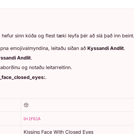
i hefur sinn kóða og flest tæki leyfa þér að slá það inn beint
opna emojivalmyndina, leitaðu síðan að
Kyssandi Andlit
.
ssandi Andlit
.
aborðinu og notaðu leitarreitinn.
g_face_closed_eyes:
.
😚
U+1F61A
Kissing Face With Closed Eyes