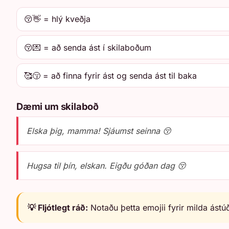
😚👋 = hlý kveðja
😚💌 = að senda ást í skilaboðum
🥰😚 = að finna fyrir ást og senda ást til baka
Dæmi um skilaboð
Elska þig, mamma! Sjáumst seinna 😚
Hugsa til þín, elskan. Eigðu góðan dag 😚
💡 Fljótlegt ráð:
Notaðu þetta emojii fyrir milda ástúð