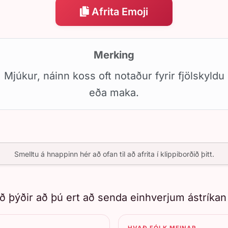
Afrita Emoji
Merking
Mjúkur, náinn koss oft notaður fyrir fjölskyldu
eða maka.
Smelltu á hnappinn hér að ofan til að afrita í klippiborðið þitt.
að þýðir að þú ert að senda einhverjum ástríkan
HVAÐ FÓLK MEINAR