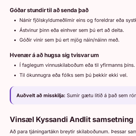
Góðar stundir til að senda það
Nánir fjölskyldumeðlimir eins og foreldrar eða systk
Ástvinur þinn eða einhver sem þú ert að deita.
Góðir vinir sem þú ert mjög náin/náinn með.
Hvenær á að hugsa sig tvisvar um
Í faglegum vinnuskilaboðum eða til yfirmanns þíns.
Til ókunnugra eða fólks sem þú þekkir ekki vel.
Auðvelt að misskilja:
Sumir gætu litið á það sem róma
Vinsæl Kyssandi Andlit samsetning
Að para tjáningartákn breytir skilaboðunum. Þessar sa