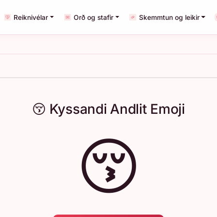
Reiknivélar
Orð og stafir
Skemmtun og leikir
😚 Kyssandi Andlit Emoji
😚