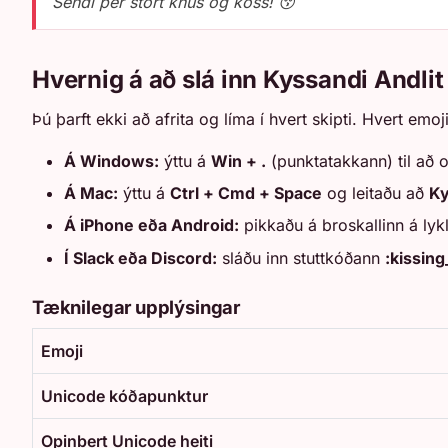
Sendi þér stórt knús og koss! 😚
Hvernig á að slá inn Kyssandi Andlit
Þú þarft ekki að afrita og líma í hvert skipti. Hvert emoj
Á Windows:
ýttu á
Win + .
(punktatakkann) til að 
Á Mac:
ýttu á
Ctrl + Cmd + Space
og leitaðu að
Ky
Á iPhone eða Android:
pikkaðu á broskallinn á lykl
Í Slack eða Discord:
sláðu inn stuttkóðann
:kissin
Tæknilegar upplýsingar
Emoji
Unicode kóðapunktur
Opinbert Unicode heiti