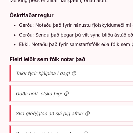
Merking þess er alltaf nærgætin, óháð aldri.
Óskrifaðar reglur
Gerðu: Notaðu það fyrir nánustu fjölskyldumeðlim
Gerðu: Sendu það þegar þú vilt sýna blíðu ástúð eð
Ekki: Notaðu það fyrir samstarfsfólk eða fólk sem þ
Fleiri leiðir sem fólk notar það
Takk fyrir hjálpina í dag! 😚
Góða nótt, elska þig! 😚
Svo glöð/glöð að sjá þig aftur! 😚