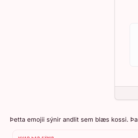
Þetta emojii sýnir andlit sem blæs kossi. Þ
HVAÐ ÞAÐ SÝNIR