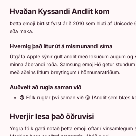
Hvaðan Kyssandi Andlit kom
Þetta emoji birtist fyrst árið 2010 sem hluti af Unicode
eða maka.
Hvernig það lítur út á mismunandi síma
Útgáfa Apple sýnir gult andlit með lokuðum augum og v
minna áberandi roða. Samsung emoji-ið getur stundum vi
með aðeins litlum breytingum í hönnunaratriðum.
Auðvelt að rugla saman við
😘
Fólk ruglar því saman við 😘 (Andlit sem blæs ko
Hverjir lesa það öðruvísi
Yngra fólk gæti notað þetta emoji oftar í vinsamlegum s