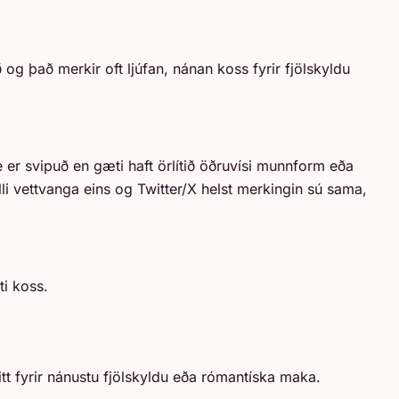
 og það merkir oft ljúfan, nánan koss fyrir fjölskyldu
er svipuð en gæti haft örlítið öðruvísi munnform eða
li vettvanga eins og Twitter/X helst merkingin sú sama,
ti koss.
itt fyrir nánustu fjölskyldu eða rómantíska maka.