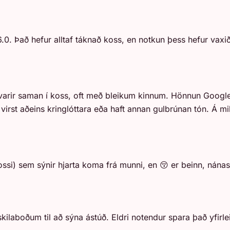
 6.0. Það hefur alltaf táknað koss, en notkun þess hefur vaxið
arir saman í koss, oft með bleikum kinnum. Hönnun Google 
rst aðeins kringlóttara eða haft annan gulbrúnan tón. Á mil
ssi) sem sýnir hjarta koma frá munni, en 😚 er beinn, nánas
kilaboðum til að sýna ástúð. Eldri notendur spara það yfirle