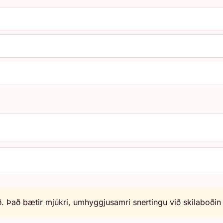
. Það bætir mjúkri, umhyggjusamri snertingu við skilaboðin þ