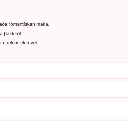
i eða rómantískan maka.
a þakklæti.
ú þekkir ekki vel.