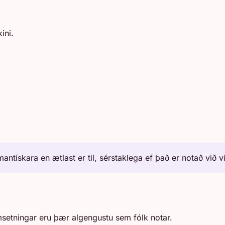
ini.
ntískara en ætlast er til, sérstaklega ef það er notað við vi
msetningar eru þær algengustu sem fólk notar.