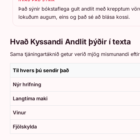
Það sýnir bókstaflega gult andlit með krepptum vöru
lokuðum augum, eins og það sé að blása kossi.
Hvað Kyssandi Andlit þýðir í texta
Sama tjáningartáknið getur verið mjög mismunandi eftir
Til hvers þú sendir það
Nýr hrifning
Langtíma maki
Vinur
Fjölskylda