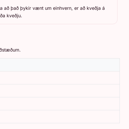
ýna að það þykir vænt um einhvern, er að kveðja á
íða kveðju.
 aðstæðum.