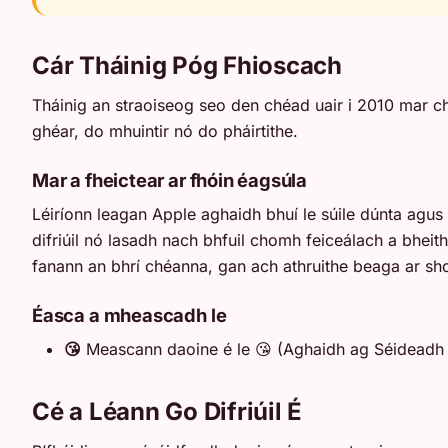
Cár Tháinig Póg Fhioscach
Tháinig an straoiseog seo den chéad uair i 2010 mar chui
ghéar, do mhuintir nó do pháirtithe.
Mar a fheictear ar fhóin éagsúla
Léiríonn leagan Apple aghaidh bhuí le súile dúnta agus
difriúil nó lasadh nach bhfuil chomh feiceálach a bheit
fanann an bhrí chéanna, gan ach athruithe beaga ar sh
Éasca a mheascadh le
😘
Meascann daoine é le 😘 (Aghaidh ag Séideadh P
Cé a Léann Go Difriúil É