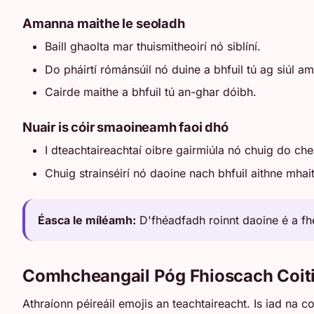
Amanna maithe le seoladh
Baill ghaolta mar thuismitheoirí nó siblíní.
Do pháirtí rómánsúil nó duine a bhfuil tú ag siúl am
Cairde maithe a bhfuil tú an-ghar dóibh.
Nuair is cóir smaoineamh faoi dhó
I dteachtaireachtaí oibre gairmiúla nó chuig do ch
Chuig strainséirí nó daoine nach bhfuil aithne mhai
Éasca le míléamh:
D'fhéadfadh roinnt daoine é a fhe
Comhcheangail Póg Fhioscach Coit
Athraíonn péireáil emojis an teachtaireacht. Is iad na 