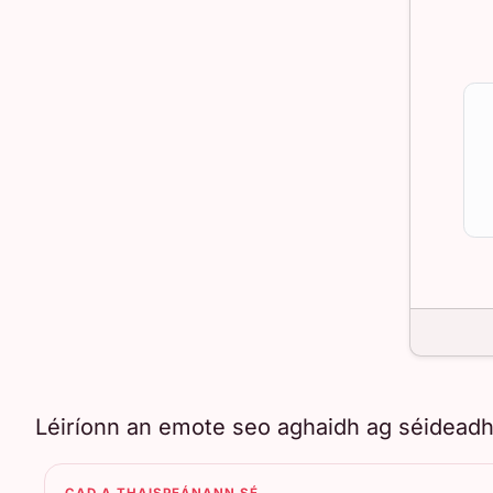
Léiríonn an emote seo aghaidh ag séideadh p
CAD A THAISPEÁNANN SÉ