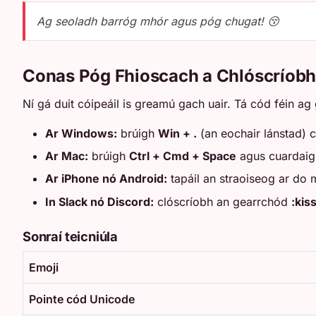
Ag seoladh barróg mhór agus póg chugat! 😚
Conas Póg Fhioscach a Chlóscríob
Ní gá duit cóipeáil is greamú gach uair. Tá cód féin ag
Ar Windows:
brúigh
Win + .
(an eochair lánstad) c
Ar Mac:
brúigh
Ctrl + Cmd + Space
agus cuardai
Ar iPhone nó Android:
tapáil an straoiseog ar do
In Slack nó Discord:
clóscríobh an gearrchód
:kis
Sonraí teicniúla
Emoji
Pointe cód Unicode