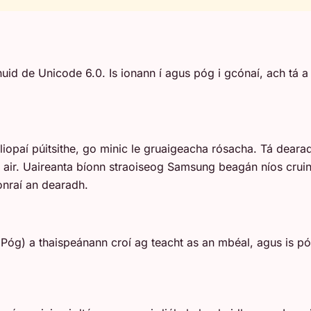
d de Unicode 6.0. Is ionann í agus póg i gcónaí, ach tá a hú
 liopaí púitsithe, go minic le gruaigeacha rósacha. Tá dear
h air. Uaireanta bíonn straoiseog Samsung beagán níos cruinn
onraí an dearadh.
óg) a thaispeánann croí ag teacht as an mbéal, agus is pó