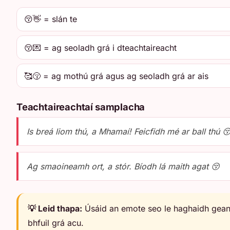
😚👋 = slán te
😚💌 = ag seoladh grá i dteachtaireacht
🥰😚 = ag mothú grá agus ag seoladh grá ar ais
Teachtaireachtaí samplacha
Is breá liom thú, a Mhamaí! Feicfidh mé ar ball thú 
Ag smaoineamh ort, a stór. Bíodh lá maith agat 😚
💡 Leid thapa:
Úsáid an emote seo le haghaidh gean 
bhfuil grá acu.