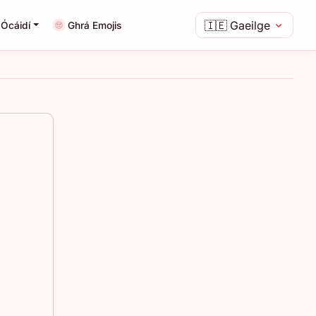
🇮🇪
Gaeilge
Ócáidí
Ghrá Emojis