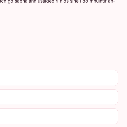
ch go sábhálann úsáideoirí níos sine í do mhuintir an-