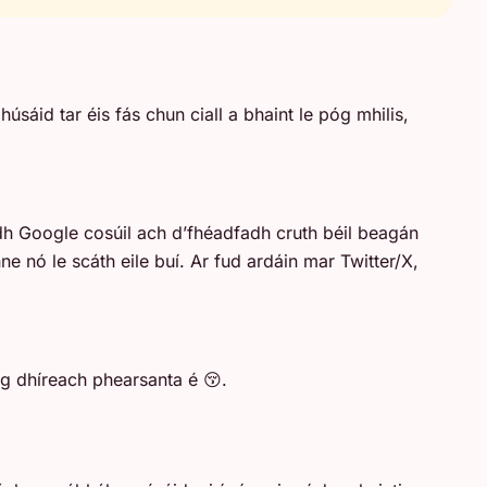
sáid tar éis fás chun ciall a bhaint le póg mhilis,
adh Google cosúil ach d’fhéadfadh cruth béil beagán
e nó le scáth eile buí. Ar fud ardáin mar Twitter/X,
g dhíreach phearsanta é 😚.