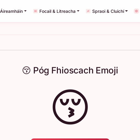
Áireamháin
Focail & Litreacha
Spraoi & Cluichí
😚 Póg Fhioscach Emoji
😚