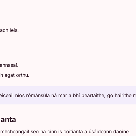
ach leis.
eannasaí.
th agat orthu.
iceáil níos rómánsúla ná mar a bhí beartaithe, go háirithe 
ianta
comhcheangail seo na cinn is coitianta a úsáideann daoine.