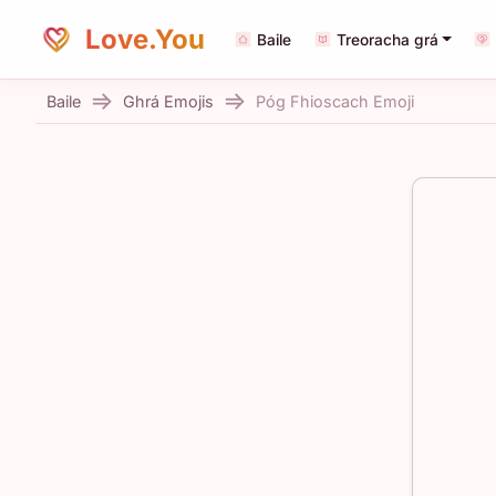
Love.You
Baile
Treoracha grá
Baile
Ghrá Emojis
Póg Fhioscach Emoji