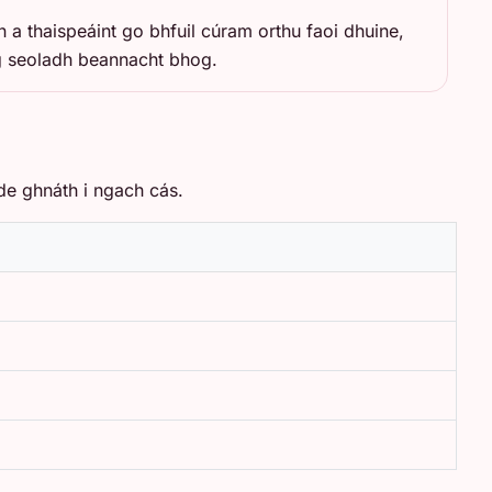
 a thaispeáint go bhfuil cúram orthu faoi dhuine,
ag seoladh beannacht bhog.
 de ghnáth i ngach cás.