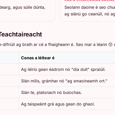
 dearg, agus súile dúnta,
Seolann daoine é seo chun
ag slánú go ceanúil, nó 
Teachtaireacht
 an-difriúil ag brath ar cé a fhaigheann é. Seo mar a léann 😚
Conas a léitear é
Ag léiriú gean éadrom nó "dia duit" spraíúil.
Slán milis, grámhar nó "ag smaoineamh ort."
Slán te, platonach nó buíochas.
Ag taispeáint grá agus gean do ghaol.