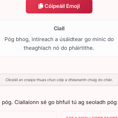
Cóipeáil Emoji
Ciall
Póg bhog, intíreach a úsáidtear go minic do
theaghlach nó do pháirtithe.
Cliceáil an cnaipe thuas chun cóip a dhéanamh chuig do chlár.
óg. Ciallaíonn sé go bhfuil tú ag seoladh póg 
CAD A CHIALLAÍONN DAOINE