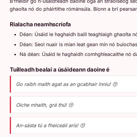
B’fhéidir go n-úsáidfeadh daoine óga an straoiseog seo 
ghaolta nó do pháirtithe rómánsúla. Bíonn a brí pearsan
Rialacha neamhscríofa
Déan: Úsáid le haghaidh baill teaghlaigh ghaolta nó
Déan: Seol nuair is mian leat gean mín nó buíochas 
Ná déan: Úsáid le haghaidh comhghleacaithe nó dao
Tuilleadh bealaí a úsáideann daoine é
Go raibh maith agat as an gcabhair inniu! 😚
Oíche mhaith, grá thú! 😚
An-sásta tú a fheiceáil arís! 😚