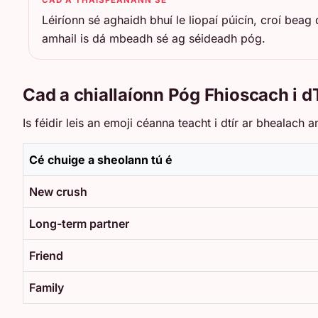
Léiríonn sé aghaidh bhuí le liopaí púicín, croí beag
amhail is dá mbeadh sé ag séideadh póg.
Cad a chiallaíonn Póg Fhioscach i d
Is féidir leis an emoji céanna teacht i dtír ar bhealach
Cé chuige a sheolann tú é
New crush
Long-term partner
Friend
Family