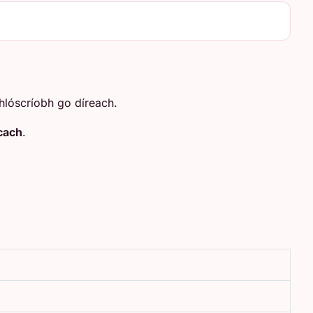
chlóscríobh go díreach.
cach
.