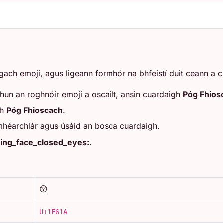
h
 gach emoji, agus ligeann formhór na bhfeistí duit ceann a 
hun an roghnóir emoji a oscailt, ansin cuardaigh
Póg Fhios
gh
Póg Fhioscach
.
 mhéarchlár agus úsáid an bosca cuardaigh.
sing_face_closed_eyes:
.
😚
U+1F61A