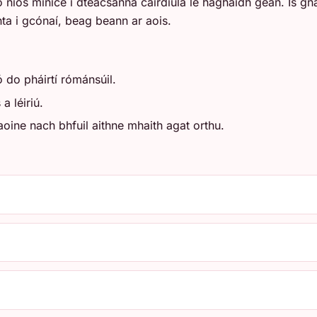
níos minice i dtéacsanna cairdiúla le haghaidh gean. Is gná
ta i gcónaí, beag beann ar aois.
 do pháirtí rómánsúil.
a léiriú.
ine nach bhfuil aithne mhaith agat orthu.