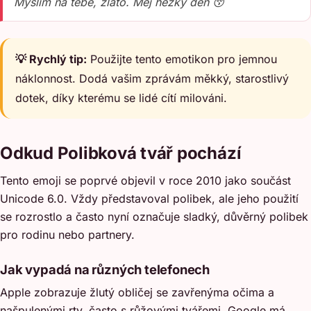
Myslím na tebe, zlato. Měj hezký den 😚
💡 Rychlý tip:
Použijte tento emotikon pro jemnou
náklonnost. Dodá vašim zprávám měkký, starostlivý
dotek, díky kterému se lidé cítí milováni.
Odkud Polibková tvář pochází
Tento emoji se poprvé objevil v roce 2010 jako součást
Unicode 6.0. Vždy představoval polibek, ale jeho použití
se rozrostlo a často nyní označuje sladký, důvěrný polibek
pro rodinu nebo partnery.
Jak vypadá na různých telefonech
Apple zobrazuje žlutý obličej se zavřenýma očima a
našpulenými rty, často s růžovými tvářemi. Google má