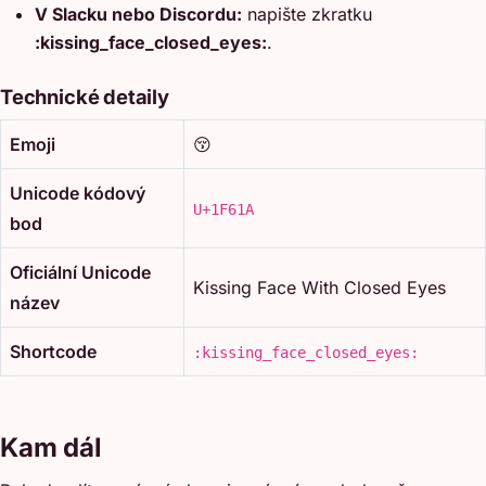
V Slacku nebo Discordu:
napište zkratku
:kissing_face_closed_eyes:
.
Technické detaily
Emoji
😚
Unicode kódový
U+1F61A
bod
Oficiální Unicode
Kissing Face With Closed Eyes
název
Shortcode
:kissing_face_closed_eyes:
Kam dál