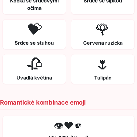
Kočka se srdcovými
Srdce se šipkou
očima
💝
🌹
Srdce se stuhou
Cervena ruzicka
🥀
🌷
Uvadlá květina
Tulipán
Romantické kombinace emoji
👁️❤️🫵