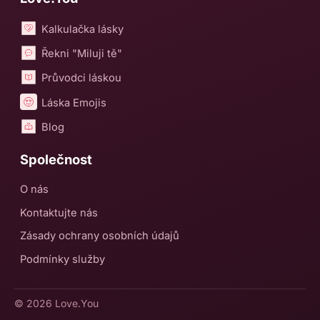
Kalkulačka lásky
Řekni "Miluji tě"
Průvodci láskou
Láska Emojis
Blog
Společnost
O nás
Kontaktujte nás
Zásady ochrany osobních údajů
Podmínky služby
© 2026
Love.You