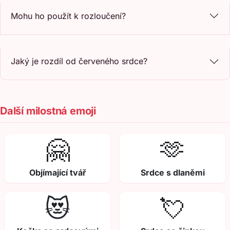
Mohu ho použít k rozloučení?
Jaký je rozdíl od červeného srdce?
Další milostná emoji
🤗
🫶
Objímající tvář
Srdce s dlaněmi
😻
💘