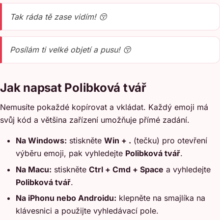
Tak ráda tě zase vidím! 😚
Posílám ti velké objetí a pusu! 😚
Jak napsat Polibková tvář
Nemusíte pokaždé kopírovat a vkládat. Každý emoji má
svůj kód a většina zařízení umožňuje přímé zadání.
Na Windows:
stiskněte
Win + .
(tečku) pro otevření
výběru emoji, pak vyhledejte
Polibková tvář
.
Na Macu:
stiskněte
Ctrl + Cmd + Space
a vyhledejte
Polibková tvář
.
Na iPhonu nebo Androidu:
klepněte na smajlíka na
klávesnici a použijte vyhledávací pole.