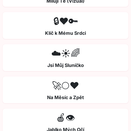
Miluji Tě (Vizual)
🔒❤️🔑
Klíč k Mému Srdci
☁️☀️🌈
Jsi Můj Sluníčko
🚀🌕❤️
Na Měsíc a Zpět
🍎👁️
Jablko Mých Očí