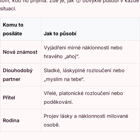
tom, kdo ho přijímá. Zde je, jak 😚 obvykle působí v každé
situaci.
Komu to
posíláte
Jak to působí
Vyjádření mírné náklonnosti nebo
Nová známost
hravého „ahoj“.
Dlouhodobý
Sladké, láskyplné rozloučení nebo
partner
„myslím na tebe“.
Vřelé, platonické rozloučení nebo
Přítel
poděkování.
Projev lásky a náklonnosti milované
Rodina
osobě.