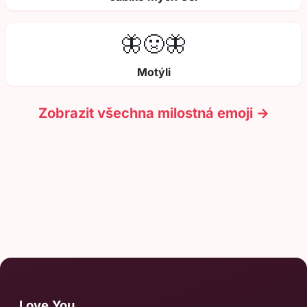
🦋🤢🦋
Motýli
Zobrazit všechna milostná emoji →
Love.You