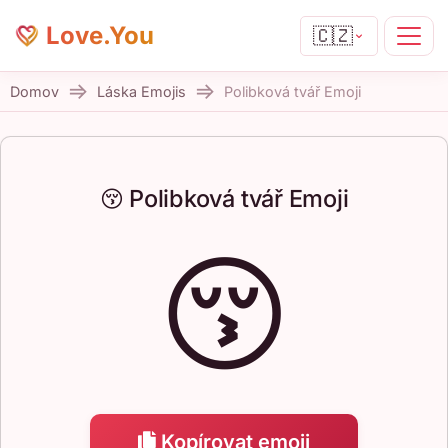
Love.You
🇨🇿
Domov
Láska Emojis
Polibková tvář Emoji
😚 Polibková tvář Emoji
😚
Kopírovat emoji