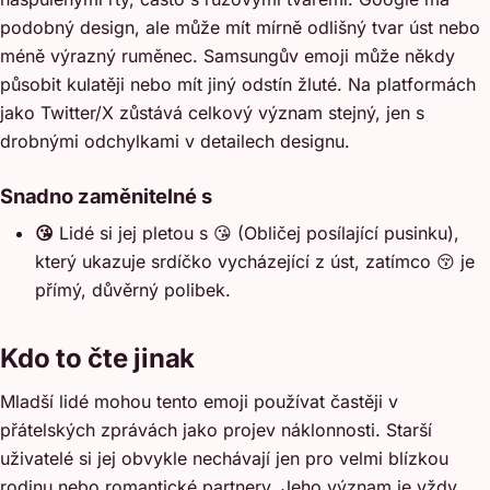
podobný design, ale může mít mírně odlišný tvar úst nebo
méně výrazný ruměnec. Samsungův emoji může někdy
působit kulatěji nebo mít jiný odstín žluté. Na platformách
jako Twitter/X zůstává celkový význam stejný, jen s
drobnými odchylkami v detailech designu.
Snadno zaměnitelné s
😘
Lidé si jej pletou s 😘 (Obličej posílající pusinku),
který ukazuje srdíčko vycházející z úst, zatímco 😚 je
přímý, důvěrný polibek.
Kdo to čte jinak
Mladší lidé mohou tento emoji používat častěji v
přátelských zprávách jako projev náklonnosti. Starší
uživatelé si jej obvykle nechávají jen pro velmi blízkou
rodinu nebo romantické partnery. Jeho význam je vždy