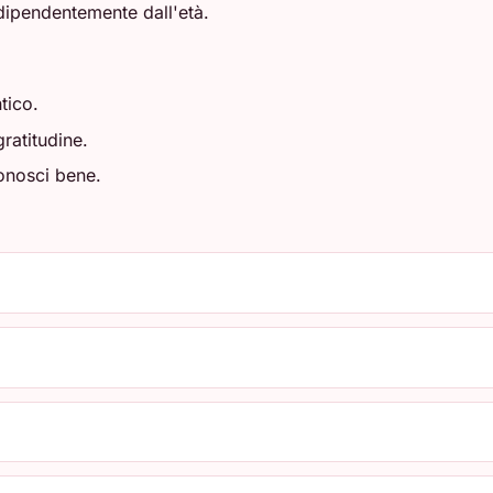
ndipendentemente dall'età.
ntico.
ratitudine.
onosci bene.