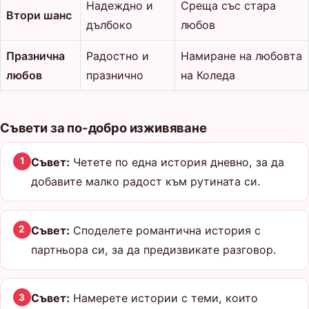
Надеждно и
Среща със стара
Втори шанс
дълбоко
любов
Празнична
Радостно и
Намиране на любовта
любов
празнично
на Коледа
Съвети за по-добро изживяване
Съвет:
Четете по една история дневно, за да
1
добавите малко радост към рутината си.
Съвет:
Споделете романтична история с
2
партньора си, за да предизвикате разговор.
Съвет:
Намерете истории с теми, които
3