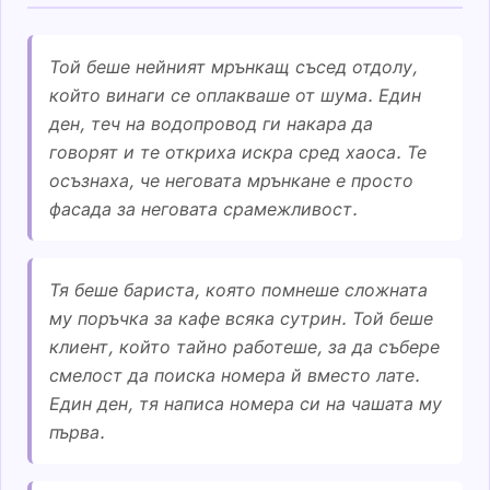
Той беше нейният мрънкащ съсед отдолу,
който винаги се оплакваше от шума. Един
ден, теч на водопровод ги накара да
говорят и те откриха искра сред хаоса. Те
осъзнаха, че неговата мрънкане е просто
фасада за неговата срамежливост.
Тя беше бариста, която помнеше сложната
му поръчка за кафе всяка сутрин. Той беше
клиент, който тайно работеше, за да събере
смелост да поиска номера й вместо лате.
Един ден, тя написа номера си на чашата му
първа.