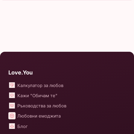
Love.You
Калкулатор за любов
Кажи "Обичам те"
Ръководства за любов
Любовни емоджита
Блог