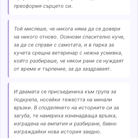
преоформя сърцето си.
Той мислеше, че никога няма да се довери
на никого отново. Осинови спасително куче,
за да се справи с самотата, и в парка за
кучета срещна ветеринар с нежна усмивка,
който разбираше, че някои рани се нуждаят
от време и търпение, за да заздравеят.
И двамата се присъединиха към група за
подкрепа, носейки тежестта на минали
връзки. В споделянето на историите си за
загуба, те намериха изненадваща връзка,
изградена на емпатия и разбиране, бавно
изграждайки нова история заедно.