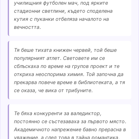
училищния футболен мач, под ярките
стадионни светлини, където споделена
кутия с пуканки отбеляза началото на
вечността.
Тя беше тихата книжен червей, той беше
популярният атлет. Световете им се
сблъскаха по време на групов проект и те
откриха неоспорима химия. Той започна да
прекарва повече време в библиотеката, а тя
се оказа, че вика от трибуните.
Те бяха конкуренти за валедиктор,
постоянно се състезаваха за първото място.
Академичното напрежение бавно прерасна в
уважение, а след това в тайна романтика,