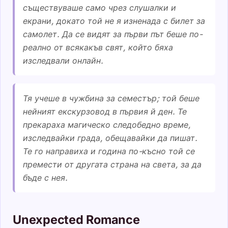
съществуваше само чрез слушалки и
екрани, докато той не я изненада с билет за
самолет. Да се видят за първи път беше по-
реално от всякакъв свят, който бяха
изследвали онлайн.
Тя учеше в чужбина за семестър; той беше
нейният екскурзовод в първия й ден. Те
прекараха магическо следобедно време,
изследвайки града, обещавайки да пишат.
Те го направиха и година по-късно той се
премести от другата страна на света, за да
бъде с нея.
Unexpected Romance