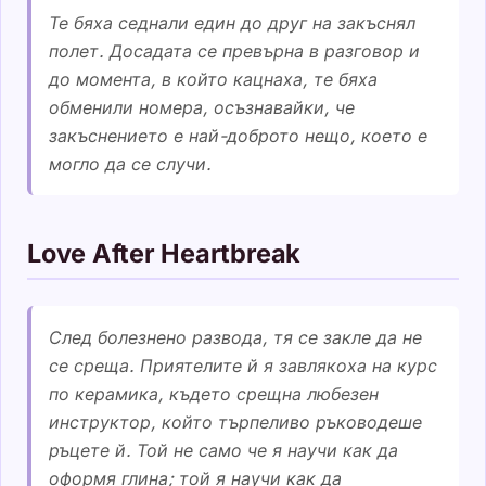
Те бяха седнали един до друг на закъснял
полет. Досадата се превърна в разговор и
до момента, в който кацнаха, те бяха
обменили номера, осъзнавайки, че
закъснението е най-доброто нещо, което е
могло да се случи.
Love After Heartbreak
След болезнено развода, тя се закле да не
се среща. Приятелите й я завлякоха на курс
по керамика, където срещна любезен
инструктор, който търпеливо ръководеше
ръцете й. Той не само че я научи как да
оформя глина; той я научи как да