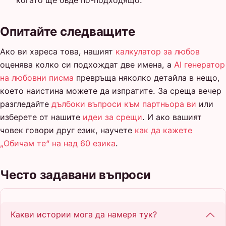
когато ще бъде по-подходящо.
Опитайте следващите
Ако ви хареса това, нашият
калкулатор за любов
оценява колко си подхождат две имена, а
AI генератор
на любовни писма
превръща няколко детайла в нещо,
което наистина можете да изпратите. За среща вечер
разгледайте
дълбоки въпроси към партньора ви
или
изберете от нашите
идеи за срещи
. И ако вашият
човек говори друг език, научете
как да кажете
„Обичам те“ на над 60 езика
.
Често задавани въпроси
Какви истории мога да намеря тук?