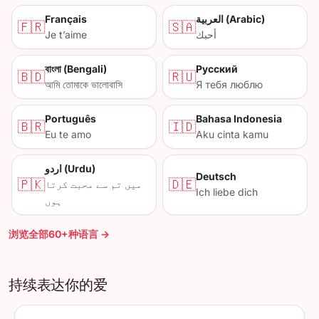
Français
العربية (Arabic)
🇫🇷
🇸🇦
Je t’aime
أحبك
বাংলা (Bengali)
Русский
🇧🇩
🇷🇺
আমি তোমাকে ভালোবাসি
Я тебя люблю
Português
Bahasa Indonesia
🇧🇷
🇮🇩
Eu te amo
Aku cinta kamu
اردو (Urdu)
Deutsch
🇵🇰
🇩🇪
میں تم سے محبت کرتا
Ich liebe dich
ہوں
浏览全部60+种语言 →
持续表达你的爱