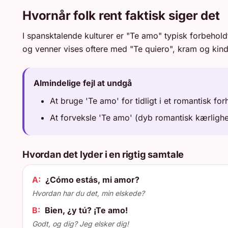
Hvornår folk rent faktisk siger det
I spansktalende kulturer er "Te amo" typisk forbehold
og venner vises oftere med "Te quiero", kram og kind
Almindelige fejl at undgå
At bruge 'Te amo' for tidligt i et romantisk forh
At forveksle 'Te amo' (dyb romantisk kærlighed
Hvordan det lyder i en rigtig samtale
A:
¿Cómo estás, mi amor?
Hvordan har du det, min elskede?
B:
Bien, ¿y tú? ¡Te amo!
Godt, og dig? Jeg elsker dig!