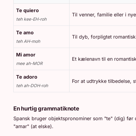
Te quiero
Til venner, familie eller i n
teh kee-EH-roh
Te amo
Til dyb, forpligtet romantis
teh AH-moh
Mi amor
Et kælenavn til en romantisk
mee ah-MOR
Te adoro
For at udtrykke tilbedelse,
teh ah-DOH-roh
En hurtig grammatiknote
Spansk bruger objektspronominer som "te" (dig) før d
"amar" (at elske).