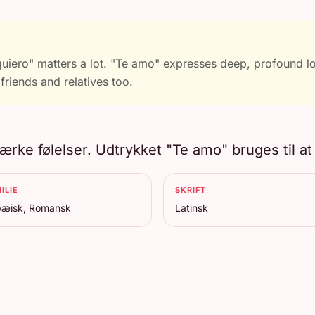
uiero" matters a lot. "Te amo" expresses deep, profound lov
 friends and relatives too.
tærke følelser. Udtrykket "Te amo" bruges til a
ILIE
SKRIFT
pæisk, Romansk
Latinsk