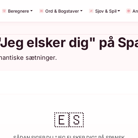
Beregnere
Ord & Bogstaver
Sjov & Spil
An
Jeg elsker dig" på S
mantiske sætninger.
🇪🇸
SÅDAN SIGER DU "JEG ELSKER DIG" PÅ SPANSK