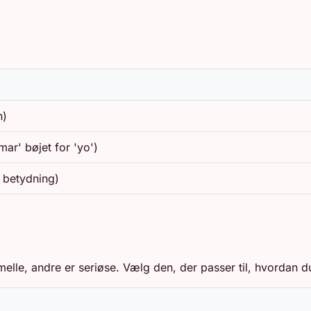
n)
mar' bøjet for 'yo')
t betydning)
elle, andre er seriøse. Vælg den, der passer til, hvordan du