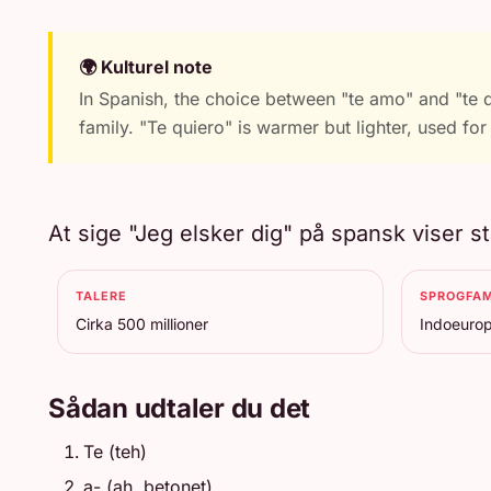
🌍 Kulturel note
In Spanish, the choice between "te amo" and "te q
family. "Te quiero" is warmer but lighter, used for
At sige "Jeg elsker dig" på spansk viser s
TALERE
SPROGFAM
Cirka 500 millioner
Indoeuro
Sådan udtaler du det
Te (teh)
a- (ah, betonet)