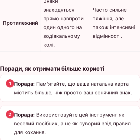
Знаки
знаходяться
Часто сильне
прямо навпроти
тяжіння, але
Протилежний
один одного на
також інтенсивні
зодіакальному
відмінності.
колі.
Поради, як отримати більше користі
Порада:
Пам'ятайте, що ваша натальна карта
1
містить більше, ніж просто ваш сонячний знак.
Порада:
Використовуйте цей інструмент як
2
веселий посібник, а не як суворий звід правил
для кохання.