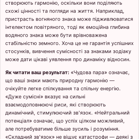
створюють гармонію, оскільки вони поділяють
схожі цінності та погляди на життя. Наприклад,
пристрасть вогняного знака може підживлюватися
інтелектом повітряного, тоді як емоційна глибина
водяного знака може бути врівноважена
стабільністю земного. Хоча це не гарантія успішних
стосунків, вивчення сумісності за знаками зодіаку
може дати цікаві уявлення про динаміку відносин.
Як читати ваш результат:
«Чудова пара» означає,
що ваші знаки мають природну гармонію —
очікуйте легке спілкування та спільну енергію.
«Дуже сумісні» вказує на сильні
взаємодоповнюючі риси, які створюють
динамічний, стимулюючий зв'язок. «Нейтральний
потенціал» означає, що успіх цілком можливий,
але потребуватиме більше зусиль і розуміння.
«Складний зв'язок» не віщує катастрофи — деякі з