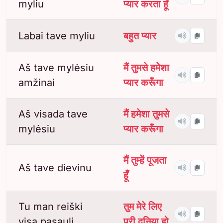
myliu
प्यार करता हूँ
Labai tave myliu
बहुत प्यार
Aš tave mylėsiu
मैं तुमसे हमेशा
amžinai
प्यार करूँगा
Aš visada tave
मैं हमेशा तुमसे
mylėsiu
प्यार करूँगा
मैं तुम्हें पूजता
Aš tave dievinu
हूँ
Tu man reiški
तुम मेरे लिए
visą pasaulį
पूरी दुनिया हो