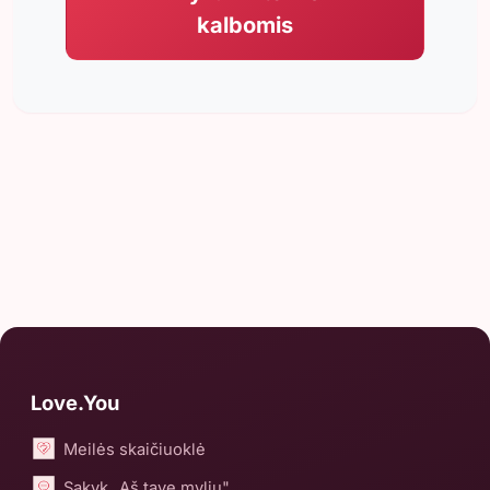
kalbomis
Love.You
Meilės skaičiuoklė
Sakyk „Aš tave myliu"