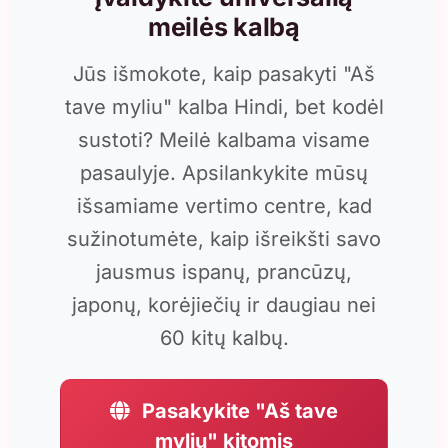
meilės kalbą
Jūs išmokote, kaip pasakyti "Aš
tave myliu" kalba Hindi, bet kodėl
sustoti? Meilė kalbama visame
pasaulyje. Apsilankykite mūsų
išsamiame vertimo centre, kad
sužinotumėte, kaip išreikšti savo
jausmus ispanų, prancūzų,
japonų, korėjiečių ir daugiau nei
60 kitų kalbų.
Pasakykite "Aš tave
myliu" kitomis