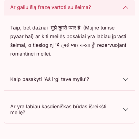
Ar galiu šią frazę vartoti su šeima?
Taip, bet dažnai 'मुझे तुमसे प्यार है' (Mujhe tumse
pyaar hai) ar kiti meilės posakiai yra labiau įprasti
šeimai, o tiesioginį 'मैं तुमसे प्यार करता हूँ' rezervuojant
romantinei meilei.
Kaip pasakyti 'Aš irgi tave myliu'?
Ar yra labiau kasdieniškas būdas išreikšti
meilę?