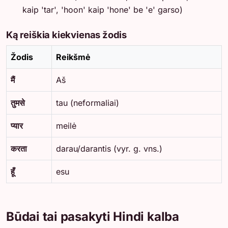
kaip 'tar', 'hoon' kaip 'hone' be 'e' garso)
Ką reiškia kiekvienas žodis
Žodis
Reikšmė
मैं
Aš
तुमसे
tau (neformaliai)
प्यार
meilė
करता
darau/darantis (vyr. g. vns.)
हूँ
esu
Būdai tai pasakyti Hindi kalba