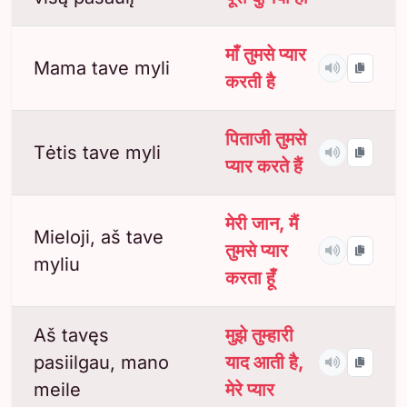
माँ तुमसे प्यार
Mama tave myli
करती है
पिताजी तुमसे
Tėtis tave myli
प्यार करते हैं
मेरी जान, मैं
Mieloji, aš tave
तुमसे प्यार
myliu
करता हूँ
Aš tavęs
मुझे तुम्हारी
pasiilgau, mano
याद आती है,
meile
मेरे प्यार