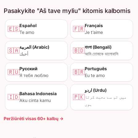
Pasakykite "Aš tave myliu" kitomis kalbomis
Español
Français
🇪🇸
🇫🇷
Te amo
Je t’aime
العربية (Arabic)
বাংলা (Bengali)
🇸🇦
🇧🇩
أحبك
আমি তোমাকে ভালোবাসি
Русский
Português
🇷🇺
🇧🇷
Я тебя люблю
Eu te amo
اردو (Urdu)
Bahasa Indonesia
🇮🇩
🇵🇰
میں تم سے محبت کرتا
Aku cinta kamu
ہوں
Peržiūrėti visas 60+ kalbų →