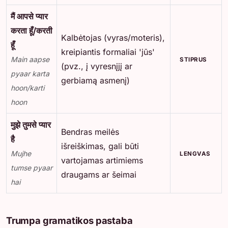
मैं आपसे प्यार
करता हूँ/करती
Kalbėtojas (vyras/moteris),
हूँ
kreipiantis formaliai 'jūs'
Main aapse
STIPRUS
(pvz., į vyresnįjį ar
pyaar karta
gerbiamą asmenį)
hoon/karti
hoon
मुझे तुमसे प्यार
Bendras meilės
है
išreiškimas, gali būti
Mujhe
LENGVAS
vartojamas artimiems
tumse pyaar
draugams ar šeimai
hai
Trumpa gramatikos pastaba