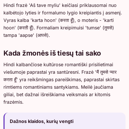
Hindi frazė 'Aš tave myliu' keičiasi priklausomai nuo
kalbėtojo lyties ir formalumo lygio kreipiantis į asmenį.
Vyras kalba 'karta hoon' (करता हूँ), o moteris - 'karti
hoon' (करती हूँ). Formaliam kreipimuisi 'tumse' (तुमसे)
tampa 'aapse' (आपसे).
Kada žmonės iš tiesų tai sako
Hindi kalbančiose kultūrose romantiški prisilietimai
viešumoje paprastai yra santūresni. Frazė 'मैं तुमसे प्यार
करता हूँ' yra reikšmingas pareiškimas, paprastai skirtas
rimtiems romantiniams santykiams. Meilė jaučiama
giliai, bet dažnai išreiškiama veiksmais ar kitomis
frazėmis.
Dažnos klaidos, kurių vengti