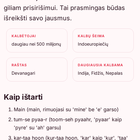
giliam prisirišimui. Tai prasmingas būdas
išreikšti savo jausmus.
KALBĖTOJAI
KALBŲ ŠEIMA
daugiau nei 500 milijonų
Indoeuropiečių
RAŠTAS
DAUGIAUSIA KALBAMA
Devanagari
Indija, Fidžis, Nepalas
Kaip ištarti
Main (main, rimuojasi su 'mine' be 'e' garso)
tum-se pyaa-r (toom-seh pyaahr, 'pyaar' kaip
'pyre' su 'ah' garsu)
kar-taa hoon (kur-taa hoon, 'kar' kaip 'kur', 'taa'