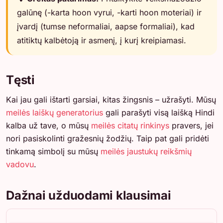
galūnę (-karta hoon vyrui, -karti hoon moteriai) ir
įvardį (tumse neformaliai, aapse formaliai), kad
atitiktų kalbėtoją ir asmenį, į kurį kreipiamasi.
Tęsti
Kai jau gali ištarti garsiai, kitas žingsnis – užrašyti. Mūsų
meilės laiškų generatorius
gali parašyti visą laišką Hindi
kalba už tave, o mūsų
meilės citatų rinkinys
pravers, jei
nori pasiskolinti gražesnių žodžių. Taip pat gali pridėti
tinkamą simbolį su mūsų
meilės jaustukų reikšmių
vadovu
.
Dažnai užduodami klausimai