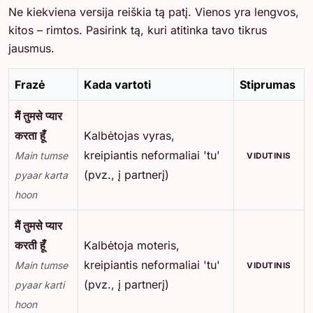
Ne kiekviena versija reiškia tą patį. Vienos yra lengvos,
kitos – rimtos. Pasirink tą, kuri atitinka tavo tikrus
jausmus.
Frazė
Kada vartoti
Stiprumas
मैं तुमसे प्यार
करता हूँ
Kalbėtojas vyras,
kreipiantis neformaliai 'tu'
Main tumse
VIDUTINIS
(pvz., į partnerį)
pyaar karta
hoon
मैं तुमसे प्यार
करती हूँ
Kalbėtoja moteris,
kreipiantis neformaliai 'tu'
Main tumse
VIDUTINIS
(pvz., į partnerį)
pyaar karti
hoon