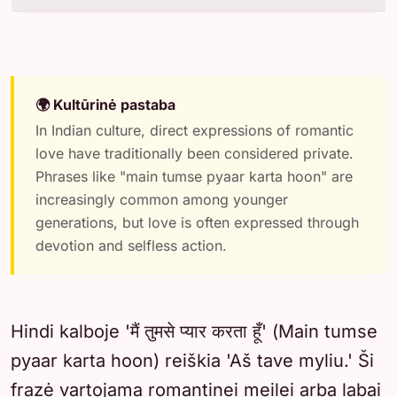
🌍 Kultūrinė pastaba
In Indian culture, direct expressions of romantic
love have traditionally been considered private.
Phrases like "main tumse pyaar karta hoon" are
increasingly common among younger
generations, but love is often expressed through
devotion and selfless action.
Hindi kalboje 'मैं तुमसे प्यार करता हूँ' (Main tumse
pyaar karta hoon) reiškia 'Aš tave myliu.' Ši
frazė vartojama romantinei meilei arba labai