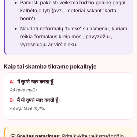
Pamiršti pakeisti veiksmažodžio galūnę pagal
kalbėtojo lytį (pvz., moteriai sakant 'karta
hoon').
Naudoti neformalų 'tumse' su asmeniu, kuriam
reikia formalaus kreipimosi, pavyzdžiui,
vyresniuoju ar viršininku.
Kaip tai skamba tikrame pokalbyje
A:
मैं तुमसे प्यार करता हूँ।
Aš tave myliu.
B:
मैं भी तुमसे प्यार करती हूँ।
Aš irgi tave myliu.
💡 Greitas patarimas:
Pritaikykite veiksmažodžio