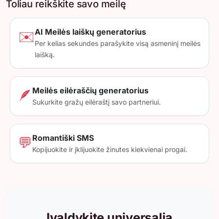
Toliau reikškite savo meilę
AI Meilės laiškų generatorius
✉️
Per kelias sekundes parašykite visą asmeninį meilės
laišką.
Meilės eilėraščių generatorius
🪶
Sukurkite gražų eilėraštį savo partneriui.
Romantiški SMS
💬
Kopijuokite ir įklijuokite žinutes kiekvienai progai.
Įvaldykite universalią