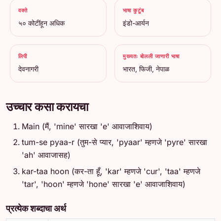
वक्ते
भाषा कुटुंब
५० कोटींहून अधिक
इंडो-आर्यन
लिपी
मुख्यतः बोलली जाणारी भाषा
देवनागरी
भारत, फिजी, नेपाळ
उच्चार कसा करायचा
Main (मैं, 'mine' सारखा 'e' आवाजाशिवाय)
tum-se pyaa-r (तुम-से प्यार, 'pyaar' म्हणजे 'pyre' सारखा
'ah' आवाजासह)
kar-taa hoon (कर-ता हूँ, 'kar' म्हणजे 'cur', 'taa' म्हणजे
'tar', 'hoon' म्हणजे 'hone' सारखा 'e' आवाजाशिवाय)
प्रत्येक शब्दाचा अर्थ