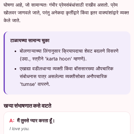
घोषणा आहे, जो सामान्यतः गंभीर प्रेमसंबंधांसाठी राखीव असतो. प्रेम
खोलवर जाणवले जाते, परंतु अनेकदा कृतींद्वारे किंवा इतर वाक्यांशांद्वारे व्यक्त
केले जाते.
टाळायच्या सामान्य चुका
बोलणाऱ्याच्या लिंगानुसार क्रियापदाचा शेवट बदलणे विसरणे
(उदा., स्त्रीने 'karta hoon' म्हणणे).
एखाद्या वडीलधाऱ्या व्यक्ती किंवा बॉससारख्या औपचारिक
संबोधनास पात्र असलेल्या व्यक्तीसोबत अनौपचारिक
'tumse' वापरणे.
खऱ्या संभाषणात कसे वाटते
A:
मैं तुमसे प्यार करता हूँ।
I love you.