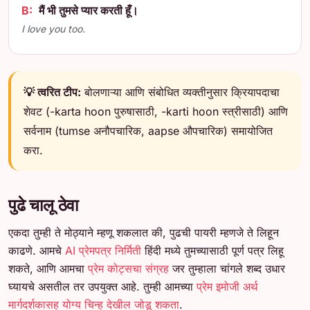
B:
मैं भी तुमसे प्यार करती हूँ।
I love you too.
💡 त्वरित टीप:
बोलणाऱ्या आणि संबोधित व्यक्तीनुसार क्रियापदाचा
शेवट (-karta hoon पुरुषासाठी, -karti hoon स्त्रीसाठी) आणि
सर्वनाम (tumse अनौपचारिक, aapse औपचारिक) समायोजित
करा.
पुढे चालू ठेवा
एकदा तुम्ही ते मोठ्याने म्हणू शकलात की, पुढची पायरी म्हणजे ते लिहून
काढणे. आमचे
AI प्रेमपत्र निर्मिती
हिंदी मध्ये तुमच्यासाठी पूर्ण पत्र लिहू
शकते, आणि आमचा
प्रेम कोट्सचा संग्रह
जर तुम्हाला चांगले शब्द उधार
घ्यायचे असतील तर उपयुक्त आहे. तुम्ही आमच्या
प्रेम इमोजी अर्थ
मार्गदर्शकासह योग्य चिन्ह देखील जोडू शकता
.