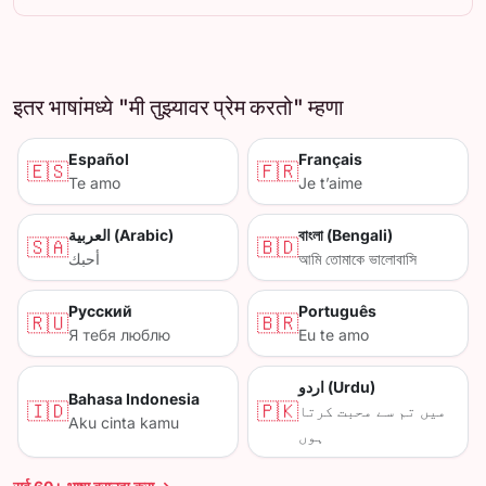
इतर भाषांमध्ये "मी तुझ्यावर प्रेम करतो" म्हणा
Español
Français
🇪🇸
🇫🇷
Te amo
Je t’aime
العربية (Arabic)
বাংলা (Bengali)
🇸🇦
🇧🇩
أحبك
আমি তোমাকে ভালোবাসি
Русский
Português
🇷🇺
🇧🇷
Я тебя люблю
Eu te amo
اردو (Urdu)
Bahasa Indonesia
🇮🇩
🇵🇰
میں تم سے محبت کرتا
Aku cinta kamu
ہوں