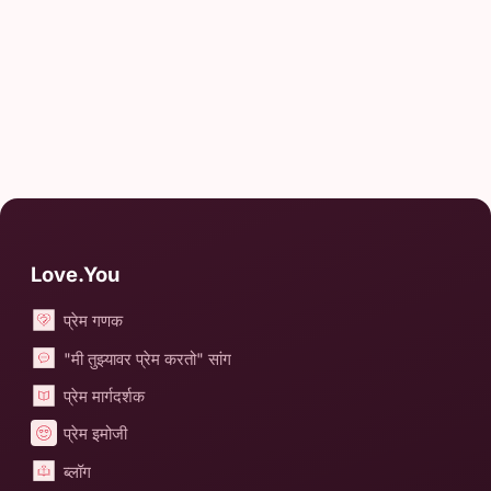
Love.You
प्रेम गणक
"मी तुझ्यावर प्रेम करतो" सांग
प्रेम मार्गदर्शक
प्रेम इमोजी
ब्लॉग