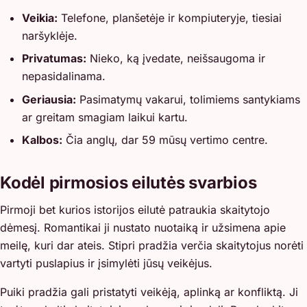
Veikia:
Telefone, planšetėje ir kompiuteryje, tiesiai
naršyklėje.
Privatumas:
Nieko, ką įvedate, neišsaugoma ir
nepasidalinama.
Geriausia:
Pasimatymų vakarui, tolimiems santykiams
ar greitam smagiam laikui kartu.
Kalbos:
Čia anglų, dar 59 mūsų vertimo centre.
Kodėl pirmosios eilutės svarbios
Pirmoji bet kurios istorijos eilutė patraukia skaitytojo
dėmesį. Romantikai ji nustato nuotaiką ir užsimena apie
meilę, kuri dar ateis. Stipri pradžia verčia skaitytojus norėti
vartyti puslapius ir įsimylėti jūsų veikėjus.
Puiki pradžia gali pristatyti veikėją, aplinką ar konfliktą. Ji