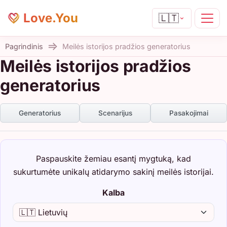
Love.You
🇱🇹
Pagrindinis
Meilės istorijos pradžios generatorius
Meilės istorijos pradžios
generatorius
Generatorius
Scenarijus
Pasakojimai
Paspauskite žemiau esantį mygtuką, kad
sukurtumėte unikalų atidarymo sakinį meilės istorijai.
Kalba