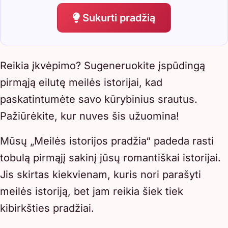
Sukurti pradžią
Reikia įkvėpimo? Sugeneruokite įspūdingą
pirmąją eilutę meilės istorijai, kad
paskatintumėte savo kūrybinius srautus.
Pažiūrėkite, kur nuves šis užuomina!
Mūsų „Meilės istorijos pradžia“ padeda rasti
tobulą pirmąjį sakinį jūsų romantiškai istorijai.
Jis skirtas kiekvienam, kuris nori parašyti
meilės istoriją, bet jam reikia šiek tiek
kibirkšties pradžiai.