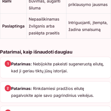
Rami
buvimas, auganti
priklausymo jausmas
šiluma
Nepaaiškinamas
Intriguojanti, įtempta,
Paslaptinga
žvilgsnis arba
žadina smalsumą
paslėpta praeitis
Patarimai, kaip išnaudoti daugiau
Patarimas:
Nebijokite pakeisti sugeneruotą eilutę,
1
kad ji geriau tiktų jūsų istorijai.
Patarimas:
Rinkdamiesi pradžios eilutę
2
pagalvokite apie savo pagrindinius veikėjus.