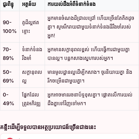
ជួរពិន្ទុ
អត្ថន័យ
ការយល់ដឹងអំពីទំនាក់ទំនង
អ្នកមានចំណងដ៏ជ្រាលជ្រៅ ហើយច្រើនតែគិតដូច
90-
គូដ៏ល្អឥត
គ្នា។ សូមរីករាយជាមួយទំនាក់ទំនងដ៏រឹងមាំរបស់
100%
ខ្ចោះ
អ្នក!
70-
ទំនាក់ទំនង
អ្នកមានសក្តានុពលខ្ពស់ ហើយធ្វើការជាមួយគ្នា
89%
រឹងមាំ
បានល្អ។ បន្តកសាងស្នេហារបស់អ្នក។
50-
សក្តានុពល
មានមូលដ្ឋានល្អដើម្បីកសាង។ ចូរនិយាយគ្នា និង
69%
ល្អ
រីកចម្រើនជាមួយគ្នា។
0-
ផ្នែកដែល
អ្នកអាចមានរចនាប័ទ្មខុសគ្នា។ ផ្តោតលើការយល់
49%
ត្រូវអភិវឌ្ឍ
ដឹងគ្នាទៅវិញទៅមក។
គន្លឹះដើម្បីទទួលបានអត្ថប្រយោជន៍ច្រើនជាងនេះ