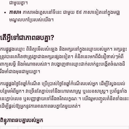
ជាមួយគ្នា។
ភាសា៖
ភាសាអង់គ្លេសនៅទីនេះ ជាមួយ ៥៩ ភាសាទៀតនៅក្នុងមជ្ឈ
មណ្ឌលបកប្រែរបស់យើង។
តើអ្វីទៅជាភាពឆបគ្នា?
ការផ្គូផ្គងឈ្មោះ ពិនិត្យមើលសំឡេង និងអក្សរនៅក្នុងឈ្មោះរបស់អ្នក។ អក្សរខ្លះ
ត្រូវបានគេគិតថាត្រូវគ្នាជាងអក្សរផ្សេងទៀត។ គំនិតនេះមកពីជំនឿចាស់ៗអំពី
ពាក្យសម្ដី និងអំណាចរបស់វា។ វាបង្ហាញថាឈ្មោះជាក់លាក់ខ្លះបង្កើតចំណងដ៏
រឹងមាំជាងមុនជាមួយគ្នា។
ការផ្គូផ្គងថ្ងៃខែឆ្នាំកំណើត ប្រើប្រាស់ថ្ងៃខែឆ្នាំកំណើតរបស់អ្នក ដើម្បីស្វែងយល់
បន្ថែមអំពីអ្នក។ វាច្រើនតែភ្ជាប់ទៅនឹងហោរាសាស្ត្រ ឬលេខសាស្ត្រ។ ប្រព័ន្ធទាំង
នេះភ្ជាប់លេខ ឬសញ្ញាផ្កាយទៅនឹងចរិតលក្ខណៈ។ យើងរួមបញ្ចូលគំនិតទាំងនេះ
ដើម្បីផ្ដល់ឱ្យអ្នកនូវការអានភាពឆបគ្នាតែមួយគត់។
ពិន្ទុភាពឆបគ្នារបស់អ្នក