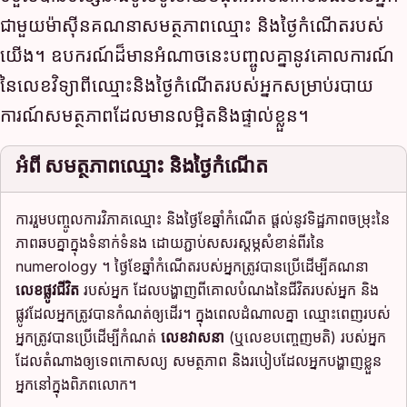
ជាមួយម៉ាស៊ីនគណនាសមត្ថភាពឈ្មោះ និងថ្ងៃកំណើតរបស់
យើង។ ឧបករណ៍ដ៏មានអំណាចនេះបញ្ចូលគ្នានូវគោលការណ៍
នៃលេខវិទ្យាពីឈ្មោះនិងថ្ងៃកំណើតរបស់អ្នកសម្រាប់របាយ
ការណ៍សមត្ថភាពដែលមានលម្អិតនិងផ្ទាល់ខ្លួន។
អំពី សមត្ថភាពឈ្មោះ និងថ្ងៃកំណើត
ការរួមបញ្ចូលការវិភាគឈ្មោះ និងថ្ងៃខែឆ្នាំកំណើត ផ្តល់នូវទិដ្ឋភាពចម្រុះនៃ
ភាពឆបគ្នាក្នុងទំនាក់ទំនង ដោយភ្ជាប់សសរស្តម្ភសំខាន់ពីរនៃ
numerology ។ ថ្ងៃខែឆ្នាំកំណើតរបស់អ្នកត្រូវបានប្រើដើម្បីគណនា
លេខផ្លូវជីវិត
របស់អ្នក ដែលបង្ហាញពីគោលបំណងនៃជីវិតរបស់អ្នក និង
ផ្លូវដែលអ្នកត្រូវបានកំណត់ឲ្យដើរ។ ក្នុងពេលដំណាលគ្នា ឈ្មោះពេញរបស់
អ្នកត្រូវបានប្រើដើម្បីកំណត់
លេខវាសនា
(ឬលេខបញ្ចេញមតិ) របស់អ្នក
ដែលតំណាងឲ្យទេពកោសល្យ សមត្ថភាព និងរបៀបដែលអ្នកបង្ហាញខ្លួន
អ្នកនៅក្នុងពិភពលោក។