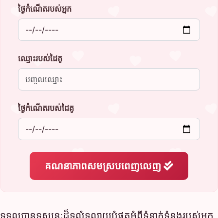
ថ្ងៃកំណើតរបស់អ្នក
ឈ្មោះរបស់ដៃគូ
ថ្ងៃកំណើតរបស់ដៃគូ
គណនាភាពសមស្របពេញលេញ
ទទួលបានទស្សនៈដ៏ទូលំទូលាយបំផុតអំពីទំនាក់ទំនងរបស់អ្នក