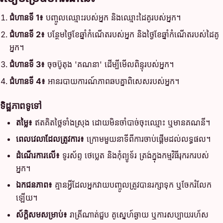
ជំហានទី 1៖
បញ្ចូលឈ្មោះរបស់អ្នក និងឈ្មោះដៃគូរបស់អ្នក។
ជំហានទី 2៖
បន្ថែមថ្ងៃខែឆ្នាំកំណើតរបស់អ្នក និងថ្ងៃខែឆ្នាំកំណើតរបស់ដៃគូ
អ្នក។
ជំហានទី 3៖
ចុចប៊ូតុង 'គណនា' ដើម្បីមើលពិន្ទុរបស់អ្នក។
ជំហានទី 4៖
អានរបាយការណ៍ភាពឆបគ្នាពិសេសរបស់អ្នក។
ទិដ្ឋភាពទូទៅ
តម្លៃ៖
ឥតគិតថ្លៃទាំងស្រុង ដោយមិនចាំបាច់ចុះឈ្មោះ ឬមានគណនី។
ពេលវេលាដែលត្រូវការ៖
ក្រោមមួយនាទីពីការចាប់ផ្តើមដល់លទ្ធផល។
ដំណើរការលើ៖
ទូរស័ព្ទ ថេប្លេត និងកុំព្យូទ័រ ត្រង់ក្នុងកម្មវិធីរុករករបស់
អ្នក។
ឯកជនភាព៖
គ្មានអ្វីដែលអ្នកវាយបញ្ចូលត្រូវបានរក្សាទុក ឬចែករំលែក
ឡើយ។
ស័ក្តិសមសម្រាប់៖
រាត្រីណាត់ជួប គូស្នេហ៍ឆ្ងាយ ឬការសប្បាយរហ័ស