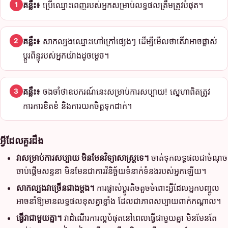
គន្លឹះ៖
ប្រើឈ្មោះពេញរបស់អ្នកសម្រាប់លទ្ធផលត្រឹមត្រូវបំផុត។
1
គន្លឹះ៖
សាកល្បងឈ្មោះហៅក្រៅផ្សេងៗ ដើម្បីមើលថាតើវាអាចផ្លាស់
2
ប្តូរពិន្ទុរបស់អ្នកយ៉ាងដូចម្តេច។
គន្លឹះ៖
ចងចាំថាឧបករណ៍នេះសម្រាប់ការសប្បាយ! ស្នេហាពិតត្រូវ
3
ការការខិតខំ និងការយកចិត្តទុកដាក់។
អ្វីដែលគួរដឹង
វាសម្រាប់ការសប្បាយ មិនមែនវិទ្យាសាស្ត្រទេ។
ចាត់ទុកលទ្ធផលជាចំណុច
ចាប់ផ្តើមសន្ទនា មិនមែនជាការវិនិច្ឆ័យទំនាក់ទំនងរបស់អ្នកឡើយ។
សាកល្បងវាច្រើនជាងម្តង។
ការផ្លាស់ប្តូរតិចតួចចំពោះអ្វីដែលអ្នកបញ្ចូល
អាចនាំឱ្យមានលទ្ធផលខុសគ្នាខ្លាំង ដែលជាភាពសប្បាយពាក់កណ្តាល។
ធ្វើវាជាមួយគ្នា។
វាដំណើរការល្អបំផុតនៅពេលធ្វើជាមួយគ្នា មិនមែនតែ