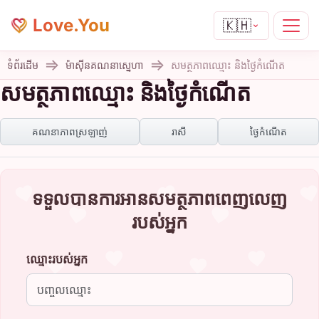
Love.You
🇰🇭
ទំព័រដើម
ម៉ាស៊ីនគណនាស្នេហា
សមត្ថភាពឈ្មោះ និងថ្ងៃកំណើត
សមត្ថភាពឈ្មោះ និងថ្ងៃកំណើត
គណនាភាពស្រឡាញ់
រាសី
ថ្ងៃកំណើត
ទទួលបានការអានសមត្ថភាពពេញលេញ
របស់អ្នក
ឈ្មោះរបស់អ្នក