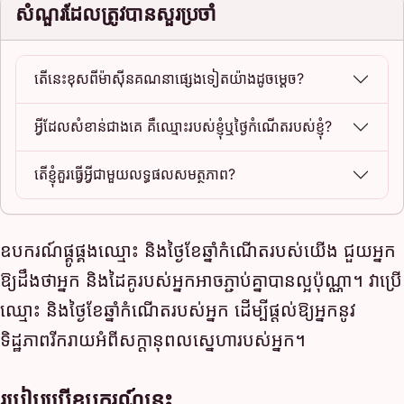
សំណួរដែលត្រូវបានសួរប្រចាំ
តើនេះខុសពីម៉ាស៊ីនគណនាផ្សេងទៀតយ៉ាងដូចម្តេច?
អ្វីដែលសំខាន់ជាងគេ គឺឈ្មោះរបស់ខ្ញុំឬថ្ងៃកំណើតរបស់ខ្ញុំ?
តើខ្ញុំគួរធ្វើអ្វីជាមួយលទ្ធផលសមត្ថភាព?
ឧបករណ៍ផ្គូផ្គងឈ្មោះ និងថ្ងៃខែឆ្នាំកំណើតរបស់យើង ជួយអ្នក
ឱ្យដឹងថាអ្នក និងដៃគូរបស់អ្នកអាចភ្ជាប់គ្នាបានល្អប៉ុណ្ណា។ វាប្រើ
ឈ្មោះ និងថ្ងៃខែឆ្នាំកំណើតរបស់អ្នក ដើម្បីផ្ដល់ឱ្យអ្នកនូវ
ទិដ្ឋភាពរីករាយអំពីសក្តានុពលស្នេហារបស់អ្នក។
របៀបប្រើឧបករណ៍នេះ