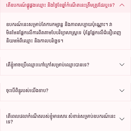
តើឧបករណ៍ផ្គូផ្គងឈ្មោះ និងថ្ងៃខែឆ្នាំកំណើតនេះត្រឹមត្រូវដែរឬទេ?
ឧបករណ៍នេះសម្រាប់តែការកម្សាន្ត និងភាពសប្បាយប៉ុណ្ណោះ។ វា
មិនមែនផ្អែកលើការពិតតាមបែបវិទ្យាសាស្ត្រទេ ប៉ុន្តែផ្អែកលើជំនឿពេញ
និយមអំពីឈ្មោះ និងកាលបរិច្ឆេទ។
តើខ្ញុំអាចប្រើឈ្មោះហៅក្រៅសម្រាប់ឈ្មោះបានទេ?
ចុះបើពិន្ទុរបស់យើងទាប?
តើពេលវេលាកំណើតរបស់ខ្ញុំមានសារៈសំខាន់សម្រាប់ឧបករណ៍នេះ
ទេ?