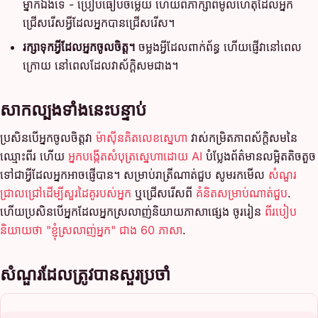
ម្នាក់ឯងទេ - ប្រៀបធៀបចម្លើយ ហើយពិភាក្សាពីមូលហេតុដែលអ្នក
ជ្រើសរើសអ្វីដែលអ្នកបានជ្រើសរើស។
រក្សាទុកអ្វីដែលអ្នកចូលចិត្ត។
ចម្លងអ្វីដែលពាក់ព័ន្ធ ហើយផ្ញើវានៅពេល
ក្រោយ នៅពេលដែលវាស័ក្តិសមជាង។
សាកល្បងទាំងនេះបន្ទាប់
ប្រសិនបើអ្នកចូលចិត្តវា
ម៉ាស៊ីនគិតលេខស្នេហា
វាស់កម្រិតភាពស័ក្តិសមនៃ
ឈ្មោះពីរ ហើយ
អ្នកបង្កើតសំបុត្រស្នេហាដោយ AI
បំប្លែងព័ត៌មានលម្អិតតិចតួច
ទៅជាអ្វីដែលអ្នកអាចផ្ញើបាន។ សម្រាប់រាត្រីណាត់ជួប សូមរកមើល
សំណួរ
ជ្រាលជ្រៅដើម្បីសួរដៃគូរបស់អ្នក
ឬជ្រើសរើសពី
គំនិតសម្រាប់ណាត់ជួប
.
ហើយប្រសិនបើអ្នកដែលអ្នកស្រលាញ់និយាយភាសាផ្សេង ចូររៀន
ពីរបៀប
និយាយថា "ខ្ញុំស្រលាញ់អ្នក" ជាង 60 ភាសា
.
សំណួរដែលត្រូវបានសួរប្រចាំ