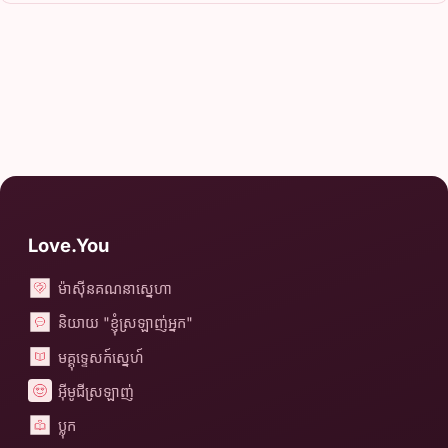
Love.You
ម៉ាស៊ីនគណនាស្នេហា
និយាយ "ខ្ញុំស្រឡាញ់អ្នក"
មគ្គុទ្ទេសក៍ស្នេហ៍
អ៊ីមូជីស្រឡាញ់
ប្លុក