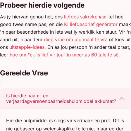
Probeer hierdie volgende
As jy hiervan gehou het, ons
liefdes sakrekenaar
tel hoe
goed twee name pas, en die
KI liefdesbrief generator
maak
'n paar besonderhede in iets wat jy werklik kan stuur. Vir 'n
aand uit, blaai deur
diep vrae om jou maat te vra
of kies uit
ons
uitstappie-idees
. En as jou persoon 'n ander taal praat,
leer
hoe om "ek is lief vir jou" in meer as 60 tale te sê
.
Gereelde Vrae
Is hierdie naam- en
verjaardagversoenbaarheidshulpmiddel akkuraat?
Hierdie hulpmiddel is slegs vir vermaak en pret. Dit is
nie gebaseer op wetenskaplike feite nie, maar eerder