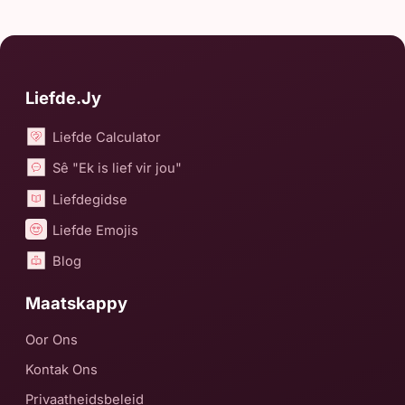
Liefde.Jy
Liefde Calculator
Sê "Ek is lief vir jou"
Liefdegidse
Liefde Emojis
Blog
Maatskappy
Oor Ons
Kontak Ons
Privaatheidsbeleid