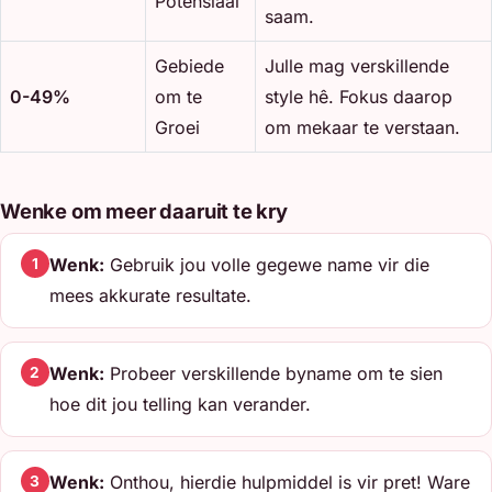
Potensiaal
saam.
Gebiede
Julle mag verskillende
0-49%
om te
style hê. Fokus daarop
Groei
om mekaar te verstaan.
Wenke om meer daaruit te kry
Wenk:
Gebruik jou volle gegewe name vir die
1
mees akkurate resultate.
Wenk:
Probeer verskillende byname om te sien
2
hoe dit jou telling kan verander.
Wenk:
Onthou, hierdie hulpmiddel is vir pret! Ware
3