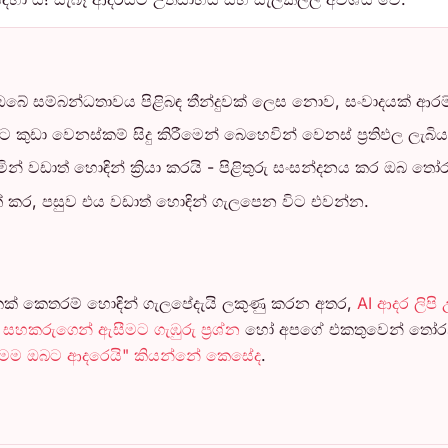
ය ඔබේ සම්බන්ධතාවය පිළිබඳ තීන්දුවක් ලෙස නොව, සංවාදයක් ආ
කුඩා වෙනස්කම් සිදු කිරීමෙන් බෙහෙවින් වෙනස් ප්‍රතිඵල ලැබ
 වඩාත් හොඳින් ක්‍රියා කරයි - පිළිතුරු සංසන්දනය කර ඔබ තෝ
 කර, පසුව එය වඩාත් හොඳින් ගැලපෙන විට එවන්න.
ක් කෙතරම් හොඳින් ගැලපේදැයි ලකුණු කරන අතර,
AI ආදර ලිපි
සහකරුගෙන් ඇසීමට ගැඹුරු ප්‍රශ්න
හෝ අපගේ එකතුවෙන් තෝ
"මම ඔබට ආදරෙයි" කියන්නේ කෙසේද
.