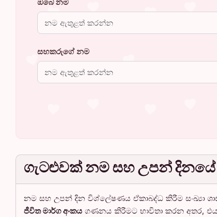
ඔබේ නම
සහකරුගේ නම
ගැටළුවක් නම සහ උපන් දිනයේ
නම සහ උපන් දින විශ්ලේෂණය ඒකාබද්ධ කිරීම සංඛ්‍යා ශාස්
ජීවිත මාර්ග අංකය
ගණනය කිරීමට භාවිතා කරන අතර, එය 