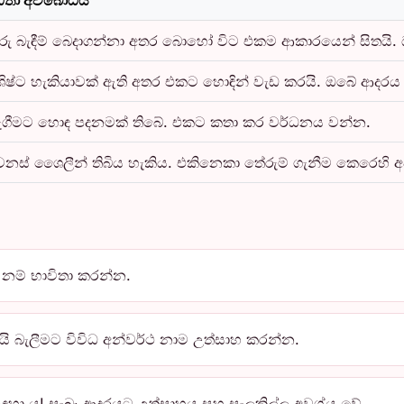
රු බැඳීම් බෙදාගන්නා අතර බොහෝ විට එකම ආකාරයෙන් සිතයි. ඔබ
ශිෂ්ට හැකියාවක් ඇති අතර එකට හොඳින් වැඩ කරයි. ඔබේ ආද
ීමට හොඳ පදනමක් තිබේ. එකට කතා කර වර්ධනය වන්න.
නස් ශෛලීන් තිබිය හැකිය. එකිනෙකා තේරුම් ගැනීම කෙරෙහි
 නම් භාවිතා කරන්න.
 බැලීමට විවිධ අන්වර්ථ නාම උත්සාහ කරන්න.
ා ය! සැබෑ ආදරයට උත්සාහය සහ සැලකිල්ල අවශ්ය වේ.