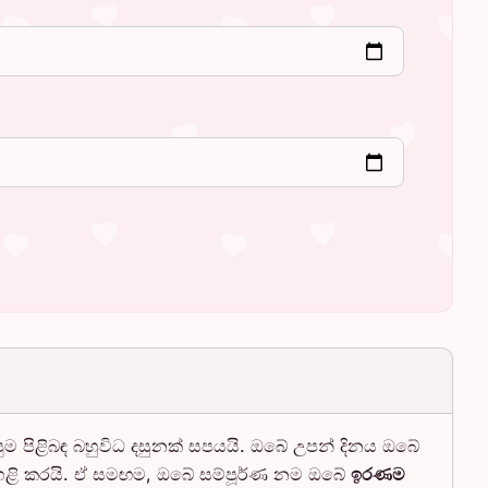
ළපුම පිළිබඳ බහුවිධ දසුනක් සපයයි. ඔබේ උපන් දිනය ඔබේ
ෙළි කරයි. ඒ සමඟම, ඔබේ සම්පූර්ණ නම ඔබේ
ඉරණම