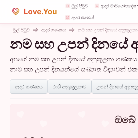
මුල් පිටුව
ආදර මාර්ගෝපදේශ
Love.You
ආදර එමොජි
මුල් පිටුව
ආදර ගණකය
නම සහ උපන් දිනයේ අනුකූලත
නම සහ උපන් දිනයේ 
අපගේ නම සහ උපන් දිනයේ අනුකූලතා ගණකය සම
නාම සහ උපන් දිනයන්ගේ සංඛ්‍යාත විද්‍යාවන් එ
ආදර ගණකය
රාශි අනුකූලතාව
උපන් දිනයේ අනුක
ඔබේ 