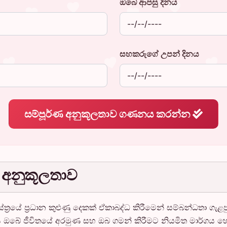
ඔබේ ආපසු දිනය
සහකරුගේ උපන් දිනය
සම්පූර්ණ අනුකූලතාව ගණනය කරන්න
 අනුකූලතාව
ත්‍රයේ ප්‍රධාන කුළුණු දෙකක් ඒකාබද්ධ කිරීමෙන් සම්බන්ධතා ගැ
ඔබේ ජීවිතයේ අරමුණ සහ ඔබ ගමන් කිරීමට නියමිත මාර්ගය හ