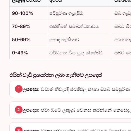
90-100%
පරිපූර්ණ ගැළපීම
ඔබ ගැඹු
70-89%
ශක්තිමත් සම්බන්ධතාවය
ඔබට වි
50-69%
හොඳ හැකියාව
ගොඩනැග
0-49%
වර්ධනය විය යුතු ක්ෂේත්ර
ඔබට වෙ
එයින් වැඩි ප්‍රයෝජන ලබා ගැනීමට උපදෙස්
උපදෙස:
වඩාත් නිවැරදි ප්රතිඵල සඳහා ඔබේ සම්පූර්ණ
1
උපදෙස:
ඒවා ඔබේ ලකුණු වෙනස් කරන්නේ කෙසේදැයි
2
උපදෙස:
මතක තබා ගන්න, මෙම මෙවලම විනෝදය සඳහ
3