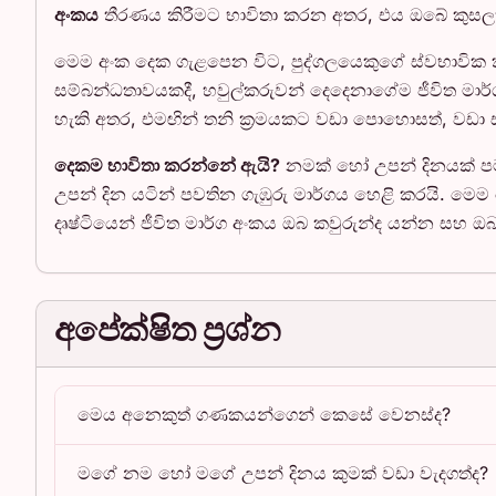
අංකය
තීරණය කිරීමට භාවිතා කරන අතර, එය ඔබේ කුස
මෙම අංක දෙක ගැළපෙන විට, පුද්ගලයෙකුගේ ස්වභාවික 
සම්බන්ධතාවයකදී, හවුල්කරුවන් දෙදෙනාගේම ජීවිත මාර
හැකි අතර, එමඟින් තනි ක්‍රමයකට වඩා පොහොසත්, වඩා
දෙකම භාවිතා කරන්නේ ඇයි?
නමක් හෝ උපන් දිනයක් පම
උපන් දින යටින් පවතින ගැඹුරු මාර්ගය හෙළි කරයි. මෙම
දෘෂ්ටියෙන් ජීවිත මාර්ග අංකය ඔබ කවුරුන්ද යන්න සහ ඔ
අපේක්ෂිත ප්‍රශ්න
මෙය අනෙකුත් ගණකයන්ගෙන් කෙසේ වෙනස්ද?
මගේ නම හෝ මගේ උපන් දිනය කුමක් වඩා වැදගත්ද?