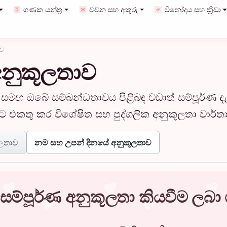
ගණක යන්ත්‍ර
වචන සහ අකුරු
විනෝදය සහ ක්‍රීඩා
ාව
අනුකූලතාව
ඟ ඔබේ සම්බන්ධතාවය පිළිබඳ වඩාත් සම්පූර්ණ ද
කට එකතු කර විශේෂිත සහ පුද්ගලික අනුකූලතා වාර්තා
ූලතාව
නම සහ උපන් දිනයේ අනුකූලතාව
සම්පූර්ණ අනුකූලතා කියවීම ලබා