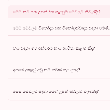
මෙම නම සහ උපන් දින ගැළපුම් මෙවලම නිවැරදිද?
මෙම මෙවලම විනෝදය සහ විනෝදාස්වාදය සඳහා පමණි. එය
නම් සඳහා මට අන්වර්ථ නාම භාවිතා කළ හැකිද?
අපගේ ලකුණු අඩු නම් කුමක් කළ යුතුද?
මෙම මෙවලම සඳහා මගේ උපන් වේලාව වැදගත්ද?