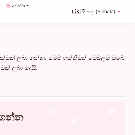
අවස්ථා
🇱🇰
සිංහල (Sinhala)
ැක්මක් ලබා ගන්න. මෙම ශක්තිමත් මෙවලම ඔබේ
වක් ලබා දෙයි.
 ගන්න