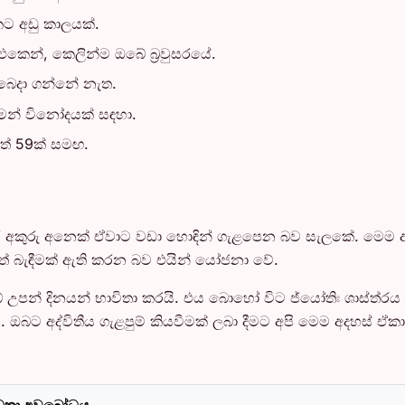
කට අඩු කාලයක්.
කෙන්, කෙලින්ම ඔබේ බ්‍රවුසරයේ.
බෙදා ගන්නේ නැත.
ක්මන් විනෝදයක් සඳහා.
වත් 59ක් සමඟ.
හර අකුරු අනෙක් ඒවාට වඩා හොඳින් ගැළපෙන බව සැලකේ. මෙම
මත් බැඳීමක් ඇති කරන බව එයින් යෝජනා වේ.
 උපන් දිනයන් භාවිතා කරයි. එය බොහෝ විට ජ්යෝතිඃ ශාස්ත්රය
ඔබට අද්විතීය ගැළපුම් කියවීමක් ලබා දීමට අපි මෙම අදහස් ඒකා
්ධතා අවබෝධය