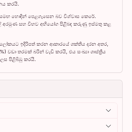
නය කරයි.
) සමඟ හොඳින් පෙළගැසෙන බව විශ්වාස කෙරේ.
ල් අරමුණ සහ විභව අභියෝග පිළිබඳ කරුණු ඉස්මතු කළ
ප ලෝකයට ඉදිරිපත් කරන ආකාරයේ ශක්තිය දරන අතර,
 තරමක් බරින් වැඩි කරයි, එය සංඛ්‍යා ශාස්ත්‍රීය
 පිළිබිඹු කරයි.