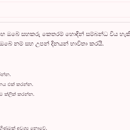
හ ඔබේ සහකරු කෙතරම් හොඳින් සම්බන්ධ විය හැක
 ඔබේ නම් සහ උපන් දිනයන් භාවිතා කරයි.
න්න.
නය එක් කරන්න.
 ක්ලික් කරන්න.
ගිණුමක් අවශ්‍ය නොවේ.