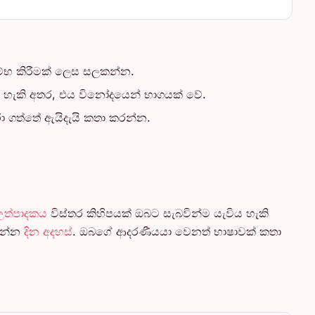
රම්භ කිරීමක් ලෙස සලකන්න.
ිය හැකි අතර, එය විනෝදයෙන් භාගයක් වේ.
රා ගත්තේ ඇයිදැයි කතා කරන්න.
 උත්පාදකය
විස්තර කිහිපයක් ඔබට සැබවින්ම යැවිය හැකි
රන්න
දින අදහස්
. ඔබගේ ආදරණීයයා වෙනත් භාෂාවක් කතා