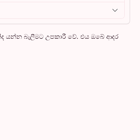
ිද යන්න බැලීමට උපකාරී වේ. එය ඔබේ ආදර