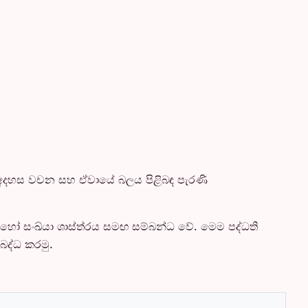
 අදහස වචන සහ ඒවායේ බලය පිළිබඳ පැරණි
 හෝ සංඛ්යා ශාස්ත්රය සමඟ සම්බන්ධ වේ. මෙම පද්ධති
බද්ධ කරමු.