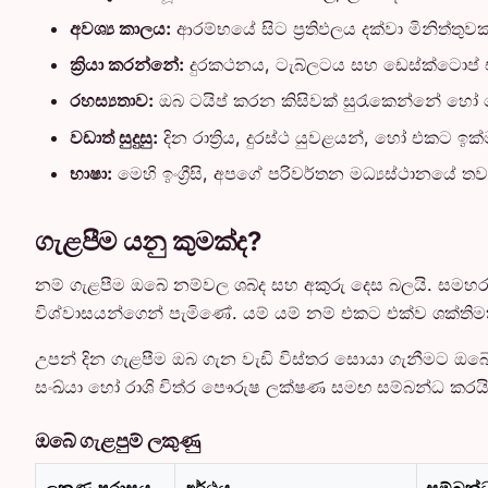
අවශ්‍ය කාලය:
ආරම්භයේ සිට ප්‍රතිඵලය දක්වා මිනිත්තුව
ක්‍රියා කරන්නේ:
දුරකථනය, ටැබ්ලටය සහ ඩෙස්ක්ටොප් එ
රහස්‍යතාව:
ඔබ ටයිප් කරන කිසිවක් සුරැකෙන්නේ හෝ 
වඩාත් සුදුසු:
දින රාත්‍රිය, දුරස්ථ යුවළයන්, හෝ එකට ඉ
භාෂා:
මෙහි ඉංග්‍රීසි, අපගේ පරිවර්තන මධ්‍යස්ථානයේ ත
ගැළපීම යනු කුමක්ද?
නම් ගැළපීම ඔබේ නම්වල ශබ්ද සහ අකුරු දෙස බලයි. සම
විශ්වාසයන්ගෙන් පැමිණේ. යම් යම් නම් එකට එක්ව ශක්ති
උපන් දින ගැළපීම ඔබ ගැන වැඩි විස්තර සොයා ගැනීමට ඔබේ
සංඛ්යා හෝ රාශි චිත්ර පෞරුෂ ලක්ෂණ සමඟ සම්බන්ධ කරයි. 
ඔබේ ගැළපුම් ලකුණු
ලකුණු පරාසය
අර්ථය
සම්බන