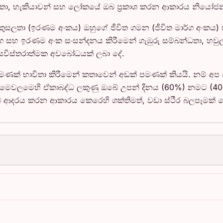
ලතා, හැකියාවන් සහ ලෝකයේ ඔබ ප්‍රකාශ කරන ආකාරය නියෝජ
කුසලතා (ඉරණම අංකය) ඔහුගේ ජීවිත ගමන (ජීවිත මාර්ග අංකය
්ග සහ ඉරණම අංක සංසන්දනය කිරීමෙන් ගැඹුරු සම්බන්ධතා, හවු
 සවිස්තරාත්මක අවබෝධයක් ලබා දේ.
ණක් භාවිතා කිරීමෙන් කතාවෙන් අඩක් පමණක් කියයි. නම් අ
 මෙවලමෙහි ඒකාබද්ධ ලකුණු ඔබේ උපන් දිනය (60%) නමට (40%) වඩා
බ ආදරය කරන ආකාරය කෙරෙහි ශක්තිමත්, වඩා ස්ථීර බලපෑමක් ලෙස