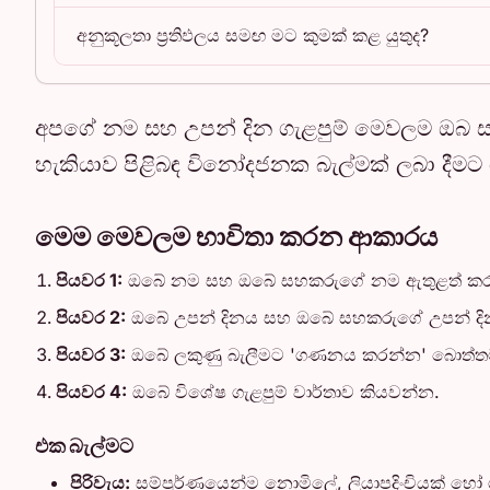
අනුකූලතා ප්‍රතිඵලය සමඟ මට කුමක් කළ යුතුද?
අපගේ නම සහ උපන් දින ගැළපුම් මෙවලම ඔබ ස
හැකියාව පිළිබඳ විනෝදජනක බැල්මක් ලබා දීමට
මෙම මෙවලම භාවිතා කරන ආකාරය
පියවර 1:
ඔබේ නම සහ ඔබේ සහකරුගේ නම ඇතුළත් කර
පියවර 2:
ඔබේ උපන් දිනය සහ ඔබේ සහකරුගේ උපන් දි
පියවර 3:
ඔබේ ලකුණු බැලීමට 'ගණනය කරන්න' බොත්තම
පියවර 4:
ඔබේ විශේෂ ගැළපුම් වාර්තාව කියවන්න.
එක බැල්මට
පිරිවැය:
සම්පූර්ණයෙන්ම නොමිලේ, ලියාපදිංචියක් හෝ 