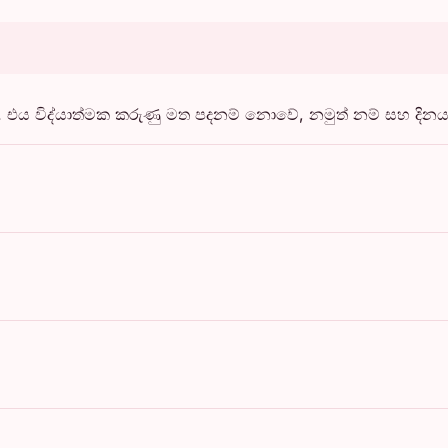
 විද්යාත්මක කරුණු මත පදනම් නොවේ, නමුත් නම් සහ දිනයන්