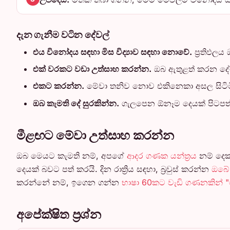
දැන ගැනීම වටින දේවල්
එය විනෝදය සඳහා මිස විද්‍යාව සඳහා නොවේ.
ප්‍රතිඵල
එක් වරකට වඩා උත්සාහ කරන්න.
ඔබ ඇතුළත් කරන දේට 
එකට කරන්න.
මේවා තනිව නොව එකිනෙකා අසල සිටිමින්
ඔබ කැමති දේ සුරකින්න.
ගැලපෙන ඕනෑම දෙයක් පිටපත්
මීළඟට මේවා උත්සාහ කරන්න
ඔබ මෙයට කැමති නම්, අපගේ
ආදර ගණක යන්ත්‍රය
නම් දෙක
දෙයක් බවට පත් කරයි. දින රාත්‍රිය සඳහා, බ්‍රවුස් කරන්න
ඔබේ 
කරන්නේ නම්, ඉගෙන ගන්න
භාෂා 60කට වැඩි ගණනකින් 
අපේක්ෂිත ප්‍රශ්න