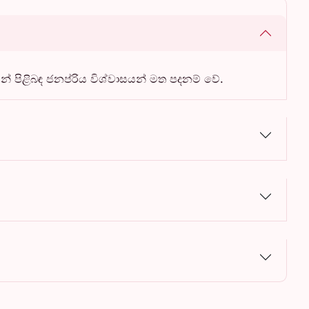
 පිළිබඳ ජනප්රිය විශ්වාසයන් මත පදනම් වේ.