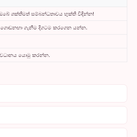
ේ ශක්තිමත් සම්බන්ධතාවය භුක්ති විඳින්න!
රය ගොඩනඟා ගැනීම දිගටම කරගෙන යන්න.
 අවධානය යොමු කරන්න.