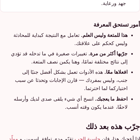
جهد ورعاية.
أمور تستحق المعرفة
هذا للمتعة وليس العلم.
تعامل مع النتيجة كبداية للمحادثة
وليس كحكم على علاقتك.
جرّبها أكثر من مرة.
تغييرات صغيرة في ما تدخله قد تؤدي
إلى نتائج مختلفة تمامًا، وهنا يكمن نصف المتعة.
افعلاها معًا.
هذه الأدوات تعمل بشكل أفضل جنبًا إلى
جنب، وليس بمفردك — قارن الإجابات وتحدثا عن سبب
اختياركما لما اخترتما.
احفظ ما يعجبك.
انسخ أي شيء يلقى صدى لديك وأرسله
لاحقًا، عندما يكون وقته أنسب.
جرّب هذه بعد ذلك
إذا أعجبك هذا، فإن
حاسبة الحب
تقيّم مدى توافق اسمين، و
مولّد