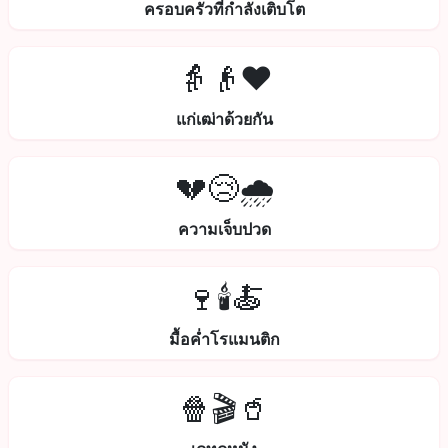
ครอบครัวที่กำลังเติบโต
👵👴❤️
แก่เฒ่าด้วยกัน
💔😢🌧️
ความเจ็บปวด
🍷🕯️🍝
มื้อค่ำโรแมนติก
🍿🎬🥤