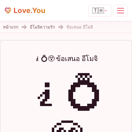
Love.You
🇹🇭
หน้าแรก
อีโมจิความรัก
ข้อเสนอ อีโมจิ
🧎💍😲 ข้อเสนอ อีโมจิ
🧎💍