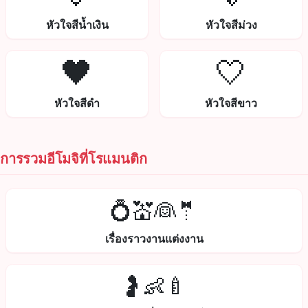
หัวใจสีน้ำเงิน
หัวใจสีม่วง
🖤
🤍
หัวใจสีดำ
หัวใจสีขาว
การรวมอีโมจิที่โรแมนติก
💍💒👰🤵
เรื่องราวงานแต่งงาน
🤰👶🍼