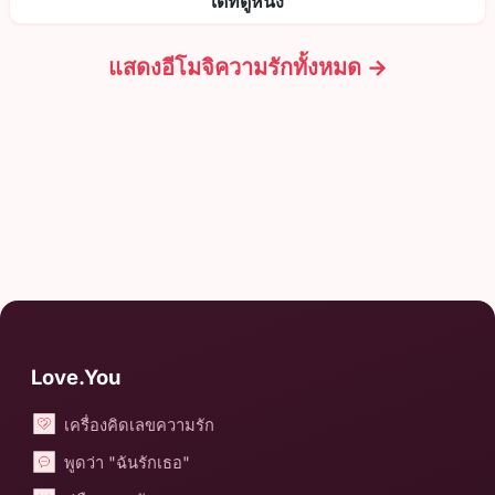
เดทดูหนัง
แสดงอีโมจิความรักทั้งหมด →
Love.You
เครื่องคิดเลขความรัก
พูดว่า "ฉันรักเธอ"