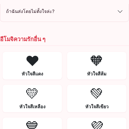
ถ้าฉันส่งโดยไม่ตั้งใจล่ะ?
อีโมจิความรักอื่น ๆ
❤️
🧡
หัวใจสีแดง
หัวใจสีส้ม
💛
💚
หัวใจสีเหลือง
หัวใจสีเขียว
💙
💜