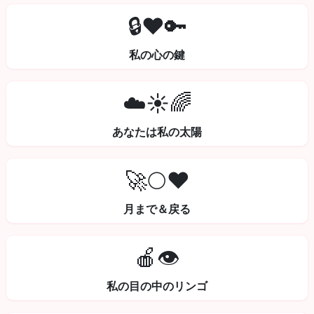
🔒❤️🔑
私の心の鍵
☁️☀️🌈
あなたは私の太陽
🚀🌕❤️
月まで＆戻る
🍎👁️
私の目の中のリンゴ