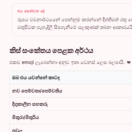
එය පෙන්වන දේ
රූපය වචනාර්ථයෙන් පෙන්නුම් කරන්නේ දීප්තිමත් රතු
මතුපිටක පැහැදිලි සිපගැනීමේ සලකුණක් තබන ආකාරයයි
කිස් සංකේතය පෙළක අර්ථය
එකම emoji ලැබෙන්නා අනුව ඉතා වෙනස් ලෙස බලපායි. 💋
ඔබ එය යවන්නේ කාටද
නව පෙම්වතා/පෙම්වතිය
දිගුකාලීන සහකරු
මිතුරා/මිතුරිය
පවුල