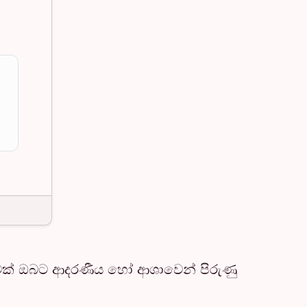
මෙක් ඔබට ආදරණීය හෝ ආශාවෙන් පිරුණු