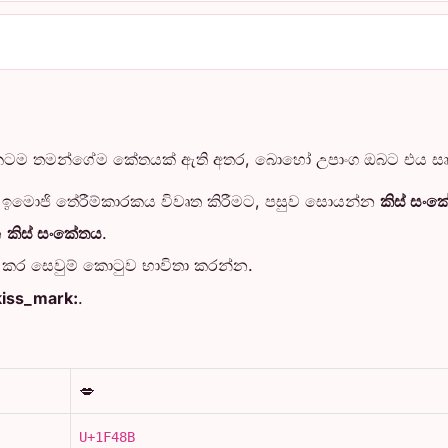
යකටම තමන්ගේම කේතයක් ඇති අතර, බොහෝ උපාංග ඔබට එය සෘජුව
ර) ඉමොජි තේරීම්කාරකය විවෘත කිරීමට, පසුව සොයන්න
කිස් සං
න
කිස් සංකේතය
.
ප් කර සෙවුම් කොටුව භාවිතා කරන්න.
kiss_mark:
.
💋
U+1F48B