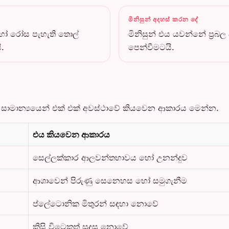
මිනිසුන් අදහස් කරන දේ
 හෝ රෝස පැහැති තොල්
මිනිසුන් එය යවන්නේ ප්‍
.
පෙන්වීමටයි.
 සාමාන්‍යයෙන් එක් එක් අවස්ථාවේ කියවෙන ආකාරය මෙන්න.
එය කියවෙන ආකාරය
සෙල්ලක්කාර ආලවන්තභාවය හෝ උනන්දුව
ආශාවෙන් පිරුණු සෙනෙහස හෝ සමුගැනීම
ප්ලේටොනික මිතුරන් සඳහා නොවේ
කිසි විටෙකත් සුදුසු නොවේ