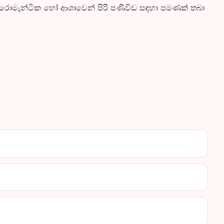
ම රොමැන්ටික හෝ ආශාවෙන් පිරි පණිවිඩ සඳහා පමණක් තබා