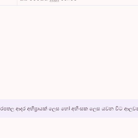
පතල ආදර අභිප්‍රායක් ලෙස හෝ අහිංසක ලෙස යවන විට ආලව