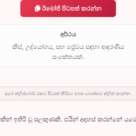
ඊමෝජි පිටපත් කරන්න
අර්ථය
කිස්, උද්යෝගය, සහ ප්‍රේමය සඳහා ආදරණීය
සංකේතයක්.
ඔබේ ක්ලිප්බෝඩ් එකට පිටපත් කිරීමට ඉහත බොත්තම ක්ලික් කරන්න.
ින් ඉතිරි වූ සලකුණකි. එයින් අදහස් කරන්නේ ය