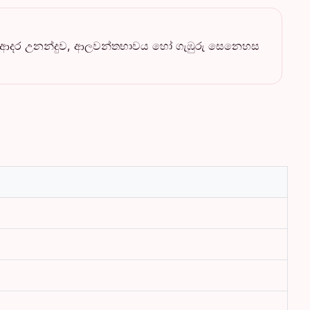
රබල ආදර උනන්දුව, ආලවන්තභාවය හෝ ගැඹුරු සෙනෙහස