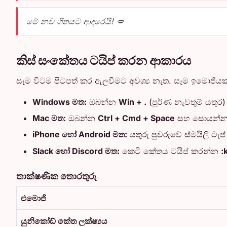
මේ නව ගීතයට ආදරෙයි! 💋
කිස් සංකේතය ටයිප් කරන ආකාරය
සෑම විටම පිටපත් කර ඇලවීමට අවශ්‍ය නැත. සෑම ඉමොජි
Windows මත:
ඔබන්න
Win + .
(පූර්ණ නැවතුම් යතු
Mac මත:
ඔබන්න
Ctrl + Cmd + Space
සහ සොයන්
iPhone හෝ Android මත:
යතුරු පුවරුවේ ස්මයිලි ටැ
Slack හෝ Discord මත:
කෙටි කේතය ටයිප් කරන්න
:
තාක්ෂණික තොරතුරු
එමොජි
යුනිකෝඩ් කේත ලක්ෂ්‍යය