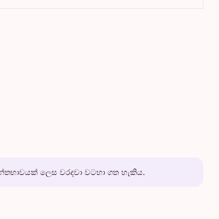
න්තභාවයක් ලෙස වරදවා වටහා ගත හැකිය.