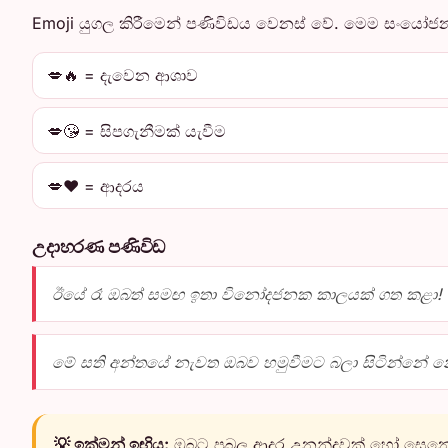
Emoji යුගල කිරීමෙන් පණිවිඩය වෙනස් වේ. මෙම සංයෝජන
💋🔥 = දැවෙන ආශාව
💋😘 = සිපගැනීමක් යැවීම
💋❤️ = ආදරය
උදාහරණ පණිවිඩ
ඊයේ රෑ ඔබත් සමඟ ඉතා විනෝදජනක කාලයක් ගත කළා! 
මේ සති අන්තයේ නැවත ඔබව හමුවීමට බලා සිටින්නේ න
💡 ඉක්මන් ඉඟිය:
ඔබට ප්‍රබල ආදර උනන්දුවක් හෝ සෙනෙ