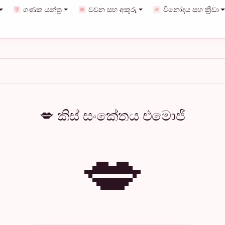
ගණක යන්ත්‍ර
වචන සහ අකුරු
විනෝදය සහ ක්‍රීඩා
💋 කිස් සංකේතය එමොජි
💋