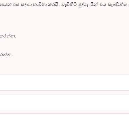
නෙහස සඳහා භාවිතා කරයි. වැඩිහිටි පුද්ගලයින් එය සැබවින්
 කරන්න.
රන්න.