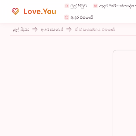
මුල් පිටුව
ආදර මාර්ගෝපදේශ
Love.You
ආදර එමොජි
මුල් පිටුව
ආදර එමොජි
කිස් සංකේතය එමොජි