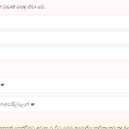
 වඩාත් පොදු ඒවා වේ.
💋
ොඉවසිල්ලෙන් 💋
හසක් පෙන්වීමට අවශ්‍ය වූ විට මෙම ඉමොජිය භාවිතා කර තද බ