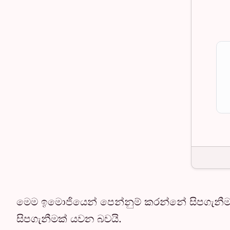
මෙම ඉමොජියෙන් පෙන්නුම් කරන්නේ සිපගැනීමක
සිපගැනීමක් යවන බවයි.