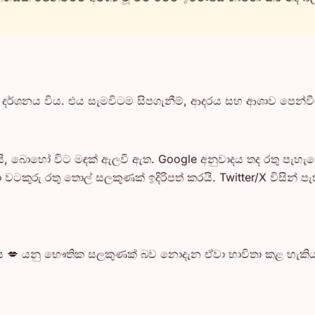
ෙස දර්ශනය විය. එය සැමවිටම සිපගැනීම්, ආදරය සහ ආශාව පෙන්
න්වයි, බොහෝ විට මඳක් ඇලවී ඇත. Google අනුවාදය තද රතු පැහ
ටකුරු රතු තොල් සලකුණක් ඉදිරිපත් කරයි. Twitter/X විසින් පැහැ
💋 යනු භෞතික සලකුණක් බව නොදැන ඒවා භාවිතා කළ හැකිය