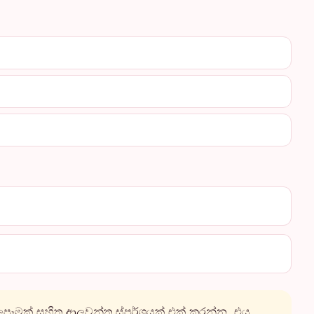
ලපෑමක් සහිත ආලවන්ත ස්පර්ශයක් එක් කරන්න. එය