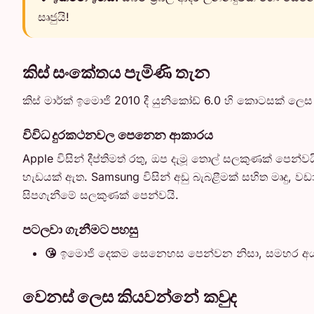
සෘජුයි!
කිස් සංකේතය පැමිණි තැන
කිස් මාර්ක් ඉමොජි 2010 දී යුනිකෝඩ් 6.0 හි කොටසක් ල
විවිධ දුරකථනවල පෙනෙන ආකාරය
Apple විසින් දීප්තිමත් රතු, ඔප දැමූ තොල් සලකුණක් පෙ
හැඩයක් ඇත. Samsung විසින් අඩු බැබළීමක් සහිත මෘදු, වඩා ව
සිපගැනීමේ සලකුණක් පෙන්වයි.
පටලවා ගැනීමට පහසු
😘
ඉමොජි දෙකම සෙනෙහස පෙන්වන නිසා, සමහර අය 
වෙනස් ලෙස කියවන්නේ කවුද