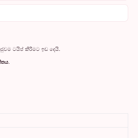
ම ටයිප් කිරීමට ඉඩ දෙයි.
කේතය
.