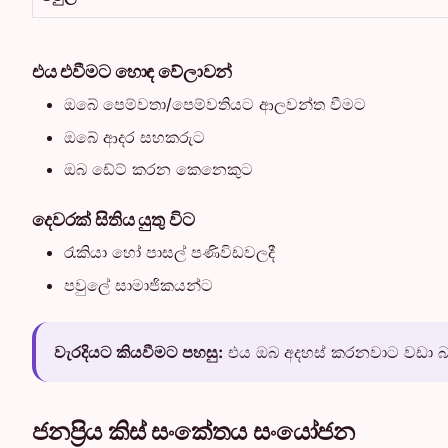
එය එවීමට හොඳ වේලාවන්
ඔබේ පෙම්වතා/පෙම්වතියට ආලවන්ත වීමට
ඔබේ ආදර සහකරුට
ඔබ ඩේට් කරන කෙනෙකුට
දෙවරක් සිතිය යුතු විට
රැකියා හෝ පාසල් පණිවිඩවලදී
පවුලේ සාමාජිකයන්ට
වැරදියට කියවීමට පහසු:
එය ඔබ අදහස් කරනවාට වඩා බර
ජනප්‍රිය කිස් සංකේතය සංයෝජන