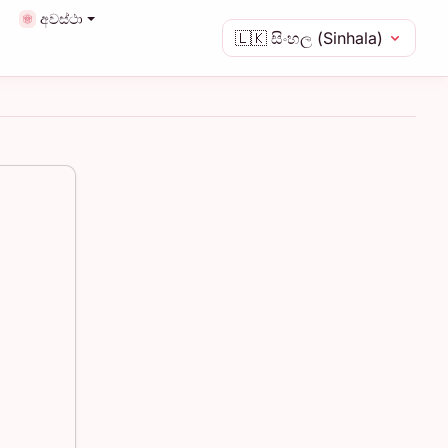
අවස්ථා
🇱🇰
සිංහල (Sinhala)