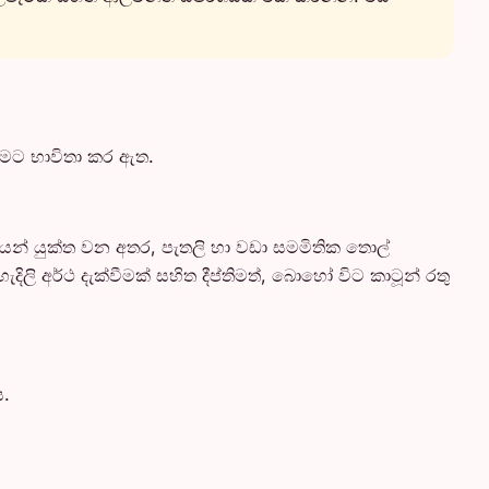
වීමට භාවිතා කර ඇත.
ැයෙන් යුක්ත වන අතර, පැතලි හා වඩා සමමිතික තොල්
දිලි අර්ථ දැක්වීමක් සහිත දීප්තිමත්, බොහෝ විට කාටූන් රතු
.