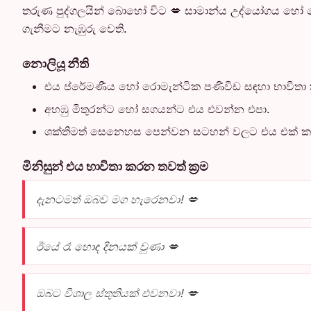
තරුණ පුද්ගලයින් බොහෝ විට 💋 සාමාන්ය උද්යෝගය හෝ සෙ
ගැනීමට නැඹුරු වෙති.
නොලියූ නීති
එය ප්රේමණීය හෝ රොමැන්ටික පණිවිඩ සඳහා භාවිතා
අහඹු මිතුරන්ට හෝ සගයන්ට එය එවන්න එපා.
ශක්තිමත් සෙනෙහස පෙන්වන සටහන් වලට එය එක් ක
මිනිසුන් එය භාවිතා කරන තවත් ක්‍රම
දැනටමත් ඔබව මග හැරෙනවා! 💋
ඊයේ රෑ හොඳ දිනයක් වුණා 💋
ඔබට විශාල ස්තුතියක් එවනවා! 💋