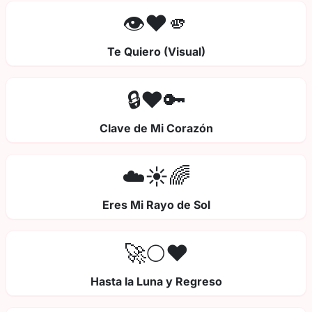
👁️❤️🫵
Te Quiero (Visual)
🔒❤️🔑
Clave de Mi Corazón
☁️☀️🌈
Eres Mi Rayo de Sol
🚀🌕❤️
Hasta la Luna y Regreso