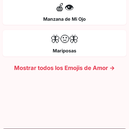
🍎👁️
Manzana de Mi Ojo
🦋🤢🦋
Mariposas
Mostrar todos los Emojis de Amor →