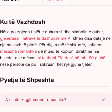
Ku të Vazhdosh
Nëse po zgjedh fjalët e duhura si dhe simbolin e duhur,
gjeneruesi i letrave të dashurisë me AI
kthen disa detaje në
një mesazh të plotë. Për diçka më të shkurtër, shfletoni
mesazhe romantike
që mund të kopjoni direkt në një
bisedë, ose mësoni
si të thoni "Të dua" në mbi 60 gjuhë
nëse personi që po i shkruani flet një gjuhë tjetër.
Pyetje të Shpeshta
A është 💋 gjithmonë romantike?