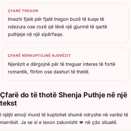
ÇFARË TREGON
Imazhi fjalë për fjalë tregon buzë të kuqe të
ndezura ose rozë që lënë një gjurmë të qartë
puthjeje në një sipërfaqe.
ÇFARË NËNKUPTOJNË NJERËZIT
Njerëzit e dërgojnë për të treguar interes të fortë
romantik, flirtim ose dashuri të thellë.
Çfarë do të thotë Shenja Puthje në një
tekst
I njëjti emoji mund të kuptohet shumë ndryshe në varësi të
marrësit. Ja se si e lexon zakonisht 💋 në çdo situatë.