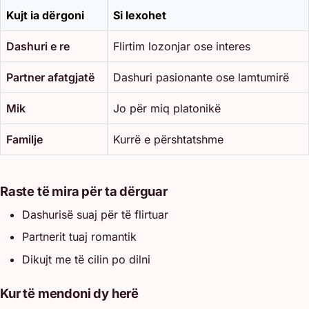
Kujt ia dërgoni
Si lexohet
Dashuri e re
Flirtim lozonjar ose interes
Partner afatgjatë
Dashuri pasionante ose lamtumirë
Mik
Jo për miq platonikë
Familje
Kurrë e përshtatshme
Raste të mira për ta dërguar
Dashurisë suaj për të flirtuar
Partnerit tuaj romantik
Dikujt me të cilin po dilni
Kur të mendoni dy herë