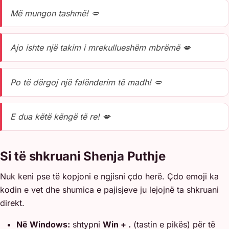
Më mungon tashmë! 💋
Ajo ishte një takim i mrekullueshëm mbrëmë 💋
Po të dërgoj një falënderim të madh! 💋
E dua këtë këngë të re! 💋
Si të shkruani Shenja Puthje
Nuk keni pse të kopjoni e ngjisni çdo herë. Çdo emoji ka
kodin e vet dhe shumica e pajisjeve ju lejojnë ta shkruani
direkt.
Në Windows:
shtypni
Win + .
(tastin e pikës) për të