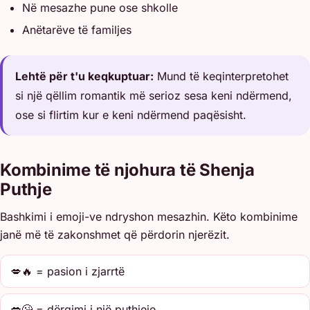
Në mesazhe pune ose shkolle
Anëtarëve të familjes
Lehtë për t'u keqkuptuar:
Mund të keqinterpretohet
si një qëllim romantik më serioz sesa keni ndërmend,
ose si flirtim kur e keni ndërmend paqësisht.
Kombinime të njohura të Shenja
Puthje
Bashkimi i emoji-ve ndryshon mesazhin. Këto kombinime
janë më të zakonshmet që përdorin njerëzit.
💋🔥 = pasion i zjarrtë
💋😘 = dërgimi i një puthjeje