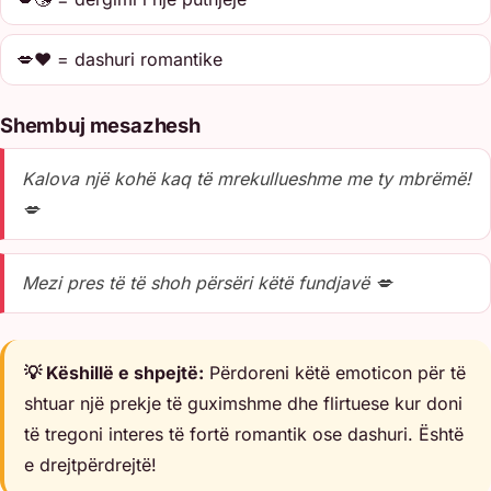
💋❤️ = dashuri romantike
Shembuj mesazhesh
Kalova një kohë kaq të mrekullueshme me ty mbrëmë!
💋
Mezi pres të të shoh përsëri këtë fundjavë 💋
💡 Këshillë e shpejtë:
Përdoreni këtë emoticon për të
shtuar një prekje të guximshme dhe flirtuese kur doni
të tregoni interes të fortë romantik ose dashuri. Është
e drejtpërdrejtë!