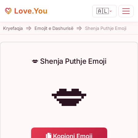
Love.You
🇦🇱
Kryefaqja
Emojit e Dashurisë
Shenja Puthje Emoji
💋 Shenja Puthje Emoji
💋
Kopjoni Emoji