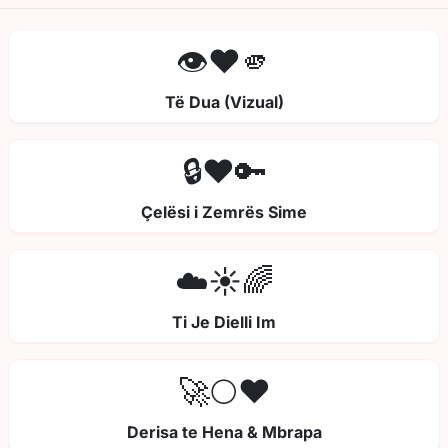
👁️❤️🫵
Të Dua (Vizual)
🔒❤️🔑
Çelësi i Zemrës Sime
☁️☀️🌈
Ti Je Dielli Im
🚀🌕❤️
Derisa te Hena & Mbrapa