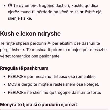
😘
Të dy emoji-t tregojnë dashuri, kështu që disa
njerëz mund t'i përdorin pa vënë re se 💋 është një
shenjë fizike.
Kush e lexon ndryshe
Të rinjtë shpesh përdorin 💋 për eksitim ose dashuri të
përgjithshme. Të moshuarit priren ta mbajnë për mesazhe
vërtet romantike ose pasionante.
Rregulla të pashkruara
PËRDORE për mesazhe flirtuese ose romantike.
MOS e dërgo te miqtë e rastësishëm ose kolegët.
PËRDORE në shënime që tregojnë dashuri të fortë.
Mënyra të tjera si e përdorin njerëzit