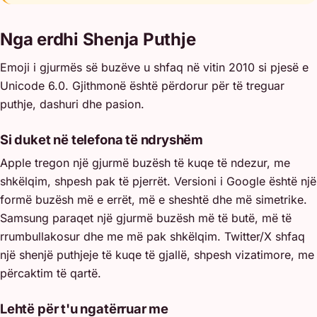
Nga erdhi Shenja Puthje
Emoji i gjurmës së buzëve u shfaq në vitin 2010 si pjesë e
Unicode 6.0. Gjithmonë është përdorur për të treguar
puthje, dashuri dhe pasion.
Si duket në telefona të ndryshëm
Apple tregon një gjurmë buzësh të kuqe të ndezur, me
shkëlqim, shpesh pak të pjerrët. Versioni i Google është një
formë buzësh më e errët, më e sheshtë dhe më simetrike.
Samsung paraqet një gjurmë buzësh më të butë, më të
rrumbullakosur dhe me më pak shkëlqim. Twitter/X shfaq
një shenjë puthjeje të kuqe të gjallë, shpesh vizatimore, me
përcaktim të qartë.
Lehtë për t'u ngatërruar me