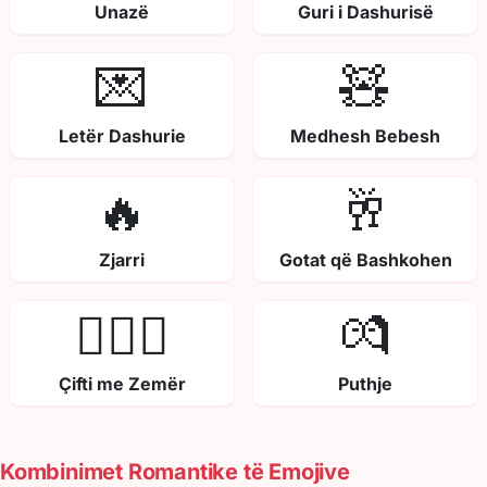
Unazë
Guri i Dashurisë
💌
🧸
Letër Dashurie
Medhesh Bebesh
🔥
🥂
Zjarri
Gotat që Bashkohen
👩‍❤️‍👨
💏
Çifti me Zemër
Puthje
Kombinimet Romantike të Emojive