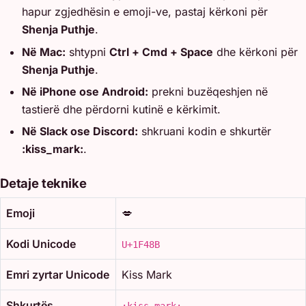
hapur zgjedhësin e emoji-ve, pastaj kërkoni për
Shenja Puthje
.
Në Mac:
shtypni
Ctrl + Cmd + Space
dhe kërkoni për
Shenja Puthje
.
Në iPhone ose Android:
prekni buzëqeshjen në
tastierë dhe përdorni kutinë e kërkimit.
Në Slack ose Discord:
shkruani kodin e shkurtër
:kiss_mark:
.
Detaje teknike
Emoji
💋
Kodi Unicode
U+1F48B
Emri zyrtar Unicode
Kiss Mark
Shkurtës
:kiss_mark: