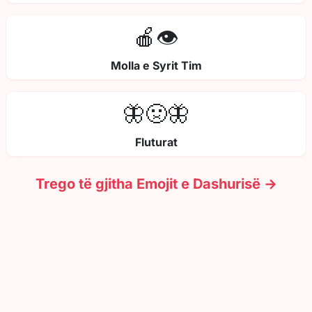
🍎👁️
Molla e Syrit Tim
🦋🤢🦋
Fluturat
Trego të gjitha Emojit e Dashurisë →