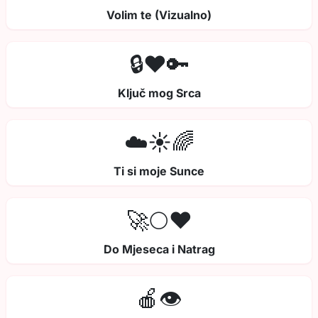
Volim te (Vizualno)
🔒❤️🔑
Ključ mog Srca
☁️☀️🌈
Ti si moje Sunce
🚀🌕❤️
Do Mjeseca i Natrag
🍎👁️