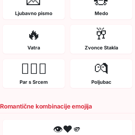
Ljubavno pismo
Medo
🔥
🥂
Vatra
Zvonce Stakla
👩‍❤️‍👨
💏
Par s Srcem
Poljubac
Romantične kombinacije emojija
👁️❤️🫵