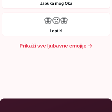
Jabuka mog Oka
🦋🤢🦋
Leptiri
Prikaži sve ljubavne emojije →