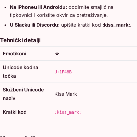
Na iPhoneu ili Androidu:
dodirnite smajlić na
tipkovnici i koristite okvir za pretraživanje.
U Slacku ili Discordu:
upišite kratki kod
:kiss_mark:
.
Tehnički detalji
Emotikoni
💋
Unicode kodna
U+1F48B
točka
Službeni Unicode
Kiss Mark
naziv
Kratki kod
:kiss_mark: