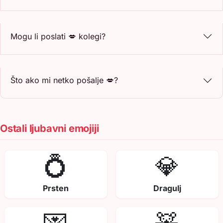
Mogu li poslati 💋 kolegi?
Što ako mi netko pošalje 💋?
Ostali ljubavni emojiji
💍
💎
Prsten
Dragulj
💌
🧸