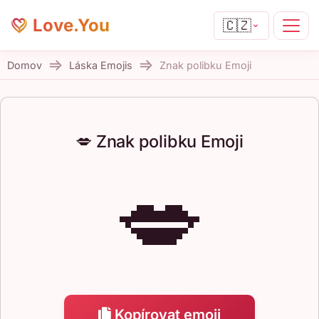
Love.You
🇨🇿
Domov
Láska Emojis
Znak polibku Emoji
💋 Znak polibku Emoji
💋
Kopírovat emoji