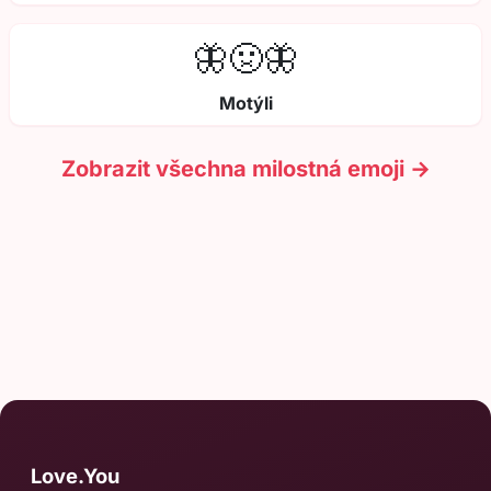
🦋🤢🦋
Motýli
Zobrazit všechna milostná emoji →
Love.You