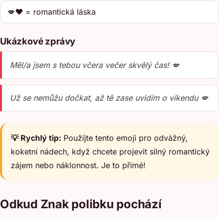
💋❤️ = romantická láska
Ukázkové zprávy
Měl/a jsem s tebou včera večer skvělý čas! 💋
Už se nemůžu dočkat, až tě zase uvidím o víkendu 💋
💡 Rychlý tip:
Použijte tento emoji pro odvážný,
koketní nádech, když chcete projevit silný romantický
zájem nebo náklonnost. Je to přímé!
Odkud Znak polibku pochází