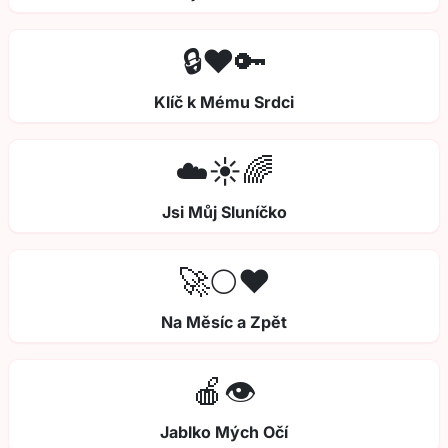
🔒❤️🔑
Klíč k Mému Srdci
☁️☀️🌈
Jsi Můj Sluníčko
🚀🌕❤️
Na Měsíc a Zpět
🍎👁️
Jablko Mých Očí