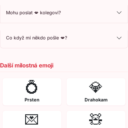
Mohu poslat 💋 kolegovi?
Co když mi někdo pošle 💋?
Další milostná emoji
💍
💎
Prsten
Drahokam
💌
🧸