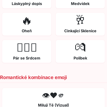
Láskyplný dopis
Medvídek
🔥
🥂
Oheň
Cinkající Sklenice
👩‍❤️‍👨
💏
Pár se Srdcem
Polibek
Romantické kombinace emoji
👁️❤️🫵
Miluji Tě (Vizual)