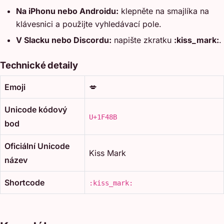
Na iPhonu nebo Androidu:
klepněte na smajlíka na
klávesnici a použijte vyhledávací pole.
V Slacku nebo Discordu:
napište zkratku
:kiss_mark:
.
Technické detaily
Emoji
💋
Unicode kódový
U+1F48B
bod
Oficiální Unicode
Kiss Mark
název
Shortcode
:kiss_mark: