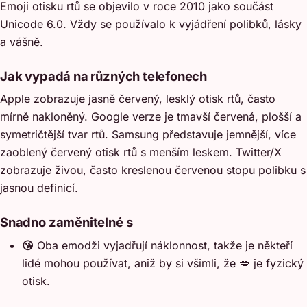
Emoji otisku rtů se objevilo v roce 2010 jako součást
Unicode 6.0. Vždy se používalo k vyjádření polibků, lásky
a vášně.
Jak vypadá na různých telefonech
Apple zobrazuje jasně červený, lesklý otisk rtů, často
mírně nakloněný. Google verze je tmavší červená, plošší a
symetričtější tvar rtů. Samsung představuje jemnější, více
zaoblený červený otisk rtů s menším leskem. Twitter/X
zobrazuje živou, často kreslenou červenou stopu polibku s
jasnou definicí.
Snadno zaměnitelné s
😘
Oba emodži vyjadřují náklonnost, takže je někteří
lidé mohou používat, aniž by si všimli, že 💋 je fyzický
otisk.