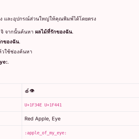
เอง และอุปกรณ์ส่วนใหญ่ให้คุณพิมพ์ได้โดยตรง
โมจิ จากนั้นค้นหา
ผลไม้ที่รักของฉัน
.
รักของฉัน
.
้วใช้ช่องค้นหา
ye:
.
🍎👁️
U+1F34E U+1F441
Red Apple, Eye
:apple_of_my_eye: