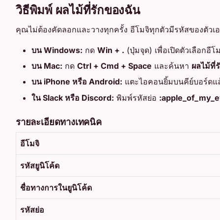
วิธีพิมพ์ ผลไม้ที่รักของฉัน
คุณไม่ต้องคัดลอกและวางทุกครั้ง อีโมจิทุกตัวมีรหัสของตัว
บน Windows:
กด
Win + .
(ปุ่มจุด) เพื่อเปิดตัวเลือกอี
บน Mac:
กด
Ctrl + Cmd + Space
และค้นหา
ผลไม้ที่
บน iPhone หรือ Android:
แตะไอคอนยิ้มบนคีย์บอร์ดแล
ใน Slack หรือ Discord:
พิมพ์รหัสย่อ
:apple_of_my_e
รายละเอียดทางเทคนิค
อีโมจิ
รหัสยูนิโค้ด
ชื่อทางการในยูนิโค้ด
รหัสย่อ