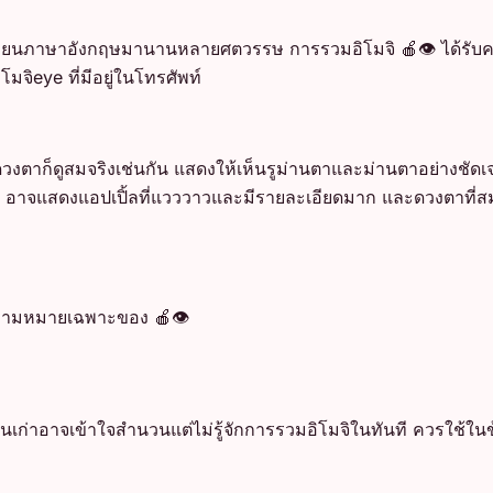
ยนภาษาอังกฤษมานานหลายศตวรรษ การรวมอิโมจิ 🍎👁️ ได้รับความนิ
มจิeye ที่มีอยู่ในโทรศัพท์
ดวงตาก็ดูสมจริงเช่นกัน แสดงให้เห็นรูม่านตาและม่านตาอย่างชัดเ
 อาจแสดงแอปเปิ้ลที่แวววาวและมีรายละเอียดมาก และดวงตาที่สมจร
งความหมายเฉพาะของ 🍎👁️
นรุ่นเก่าอาจเข้าใจสำนวนแต่ไม่รู้จักการรวมอิโมจิในทันที ควรใช้ใ