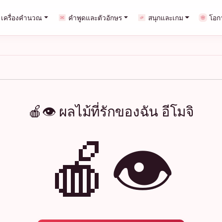
เครื่องคำนวณ
คำพูดและตัวอักษร
สนุกและเกม
โอก
🍎👁️ ผลไม้ที่รักของฉัน อีโมจิ
🍎👁️