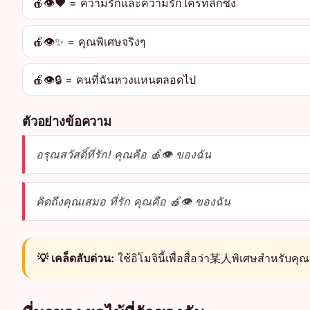
🍎👁️❤️ = ความรักและความรักใคร่ที่ลึกซึ้ง
🍎👁️✨ = คุณพิเศษจริงๆ
🍎👁️🔒 = คนที่ฉันหวงแหนตลอดไป
ตัวอย่างข้อความ
อรุณสวัสดิ์ที่รัก! คุณคือ 🍎👁️ ของฉัน
คิดถึงคุณเสมอ ที่รัก คุณคือ 🍎👁️ ของฉัน
💡 เคล็ดลับด่วน:
ใช้อิโมจินี้เพื่อสื่อว่า某人พิเศษสำหรับคุ